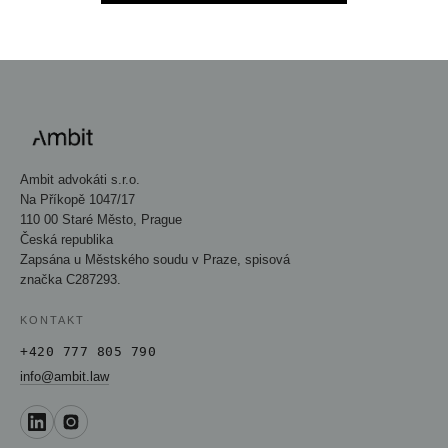
Ambit advokáti s.r.o.
Na Příkopě 1047/17
110 00 Staré Město, Prague
Česká republika
Zapsána u Městského soudu v Praze, spisová
značka C287293.
KONTAKT
+420 777 805 790
info@ambit.law