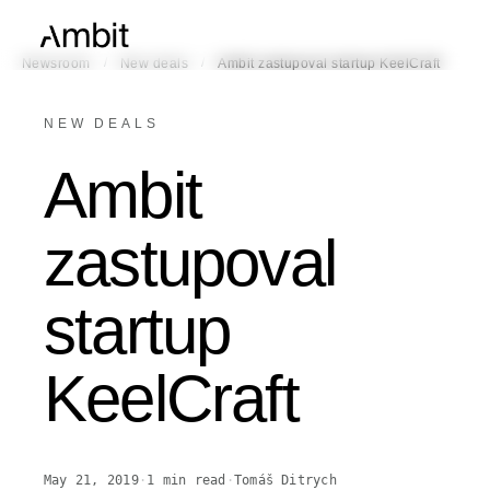
/
/
Newsroom
New deals
Ambit zastupoval startup KeelCraft
NEW DEALS
Ambit
zastupoval
startup
KeelCraft
May 21, 2019
·
1
min read
·
Tomáš Ditrych