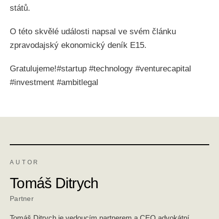
států.
O této skvělé události napsal ve svém článku
zpravodajský ekonomický deník E15.
Gratulujeme!#startup #technology #venturecapital
#investment #ambitlegal
AUTOR
Tomáš Ditrych
Partner
Tomáš Ditrych je vedoucím partnerem a CEO advokátní