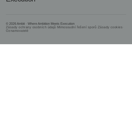
© 2026 Ambit · Where Ambition Meets Execution
Zásady ochrany osobních údajů
·
Mimosoudní řešení sporů
·
Zásady cookies
·
Oznamovatelé