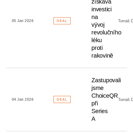
získává
investici
na
Tomáš D
05 Jan 2026
DEAL
vývoj
revolučního
léku
proti
rakovině
Zastupovali
jsme
ChoiceQR
Tomáš D
04 Jan 2026
DEAL
při
Series
A