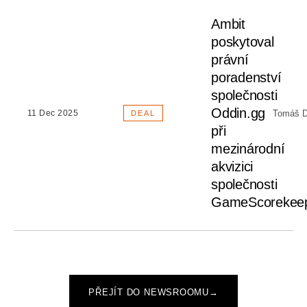
Ambit
poskytoval
právní
poradenství
společnosti
Oddin.gg
Tomáš D
11 Dec 2025
DEAL
při
mezinárodní
akvizici
společnosti
GameScorekee
PŘEJÍT DO NEWSROOMU
→