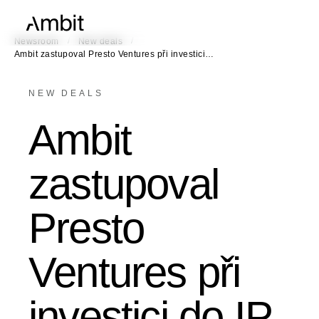
/
/
Newsroom
New deals
Ambit zastupoval Presto Ventures při investici…
NEW DEALS
Ambit
zastupoval
Presto
Ventures při
investici do IP