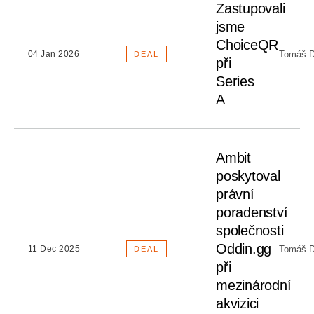
Zastupovali
jsme
ChoiceQR
Tomáš D
04 Jan 2026
DEAL
při
Series
A
Ambit
poskytoval
právní
poradenství
společnosti
Oddin.gg
Tomáš D
11 Dec 2025
DEAL
při
mezinárodní
akvizici