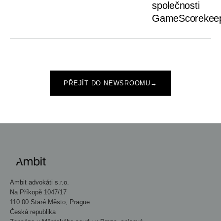
společnosti
GameScorekee
PŘEJÍT DO NEWSROOMU
→
Ambit advokáti s.r.o.
Na Příkopě 1047/17
110 00 Staré Město, Prague
Česká republika