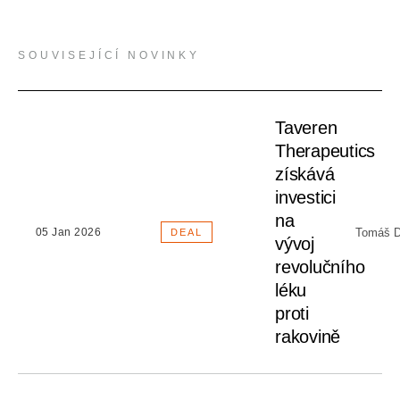
SOUVISEJÍCÍ NOVINKY
Taveren
Therapeutics
získává
investici
na
Tomáš D
05 Jan 2026
DEAL
vývoj
revolučního
léku
proti
rakovině