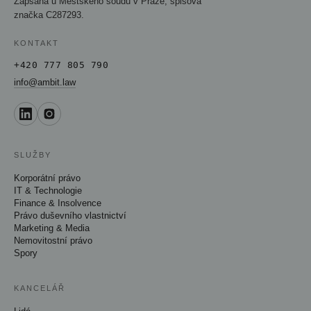
Zapsána u Městského soudu v Praze, spisová
značka C287293.
KONTAKT
+420 777 805 790
info@ambit.law
SLUŽBY
Korporátní právo
IT & Technologie
Finance & Insolvence
Právo duševního vlastnictví
Marketing & Media
Nemovitostní právo
Spory
KANCELÁŘ