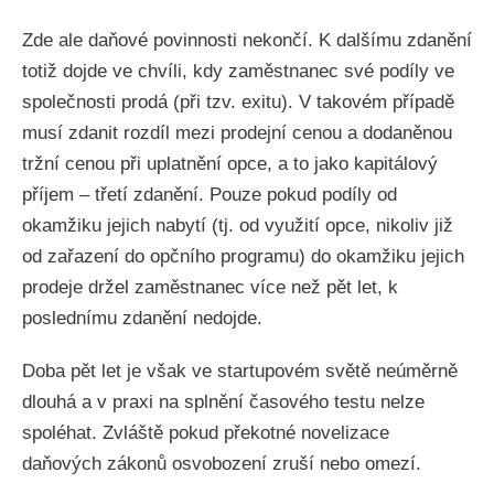
Zde ale daňové povinnosti nekončí. K dalšímu zdanění
totiž dojde ve chvíli, kdy zaměstnanec své podíly ve
společnosti prodá (při tzv. exitu). V takovém případě
musí zdanit rozdíl mezi prodejní cenou a dodaněnou
tržní cenou při uplatnění opce, a to jako kapitálový
příjem – třetí zdanění. Pouze pokud podíly od
okamžiku jejich nabytí (tj. od využití opce, nikoliv již
od zařazení do opčního programu) do okamžiku jejich
prodeje držel zaměstnanec více než pět let, k
poslednímu zdanění nedojde.
Doba pět let je však ve startupovém světě neúměrně
dlouhá a v praxi na splnění časového testu nelze
spoléhat. Zvláště pokud překotné novelizace
daňových zákonů osvobození zruší nebo omezí.