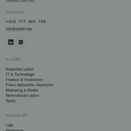
značka C287293.
KONTAKT
+420 777 805 790
info@ambit.law
SLUŽBY
Korporátní právo
IT & Technologie
Finance & Insolvence
Právo duševního vlastnictví
Marketing & Media
Nemovitostní právo
Spory
KANCELÁŘ
Lidé
Newsroom