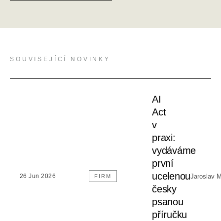
SOUVISEJÍCÍ NOVINKY
AI
Act
v
praxi:
vydáváme
první
ucelenou
Jaroslav 
26 Jun 2026
FIRM
česky
psanou
příručku