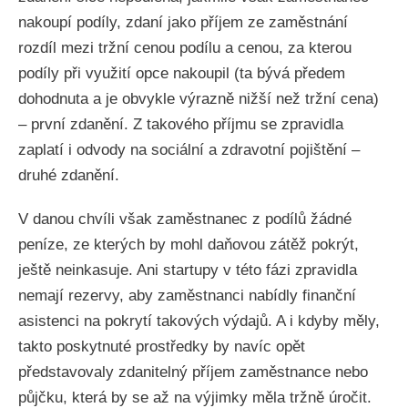
nakoupí podíly, zdaní jako příjem ze zaměstnání
rozdíl mezi tržní cenou podílu a cenou, za kterou
podíly při využití opce nakoupil (ta bývá předem
dohodnuta a je obvykle výrazně nižší než tržní cena)
– první zdanění. Z takového příjmu se zpravidla
zaplatí i odvody na sociální a zdravotní pojištění –
druhé zdanění.
V danou chvíli však zaměstnanec z podílů žádné
peníze, ze kterých by mohl daňovou zátěž pokrýt,
ještě neinkasuje. Ani startupy v této fázi zpravidla
nemají rezervy, aby zaměstnanci nabídly finanční
asistenci na pokrytí takových výdajů. A i kdyby měly,
takto poskytnuté prostředky by navíc opět
představovaly zdanitelný příjem zaměstnance nebo
půjčku, která by se až na výjimky měla tržně úročit.