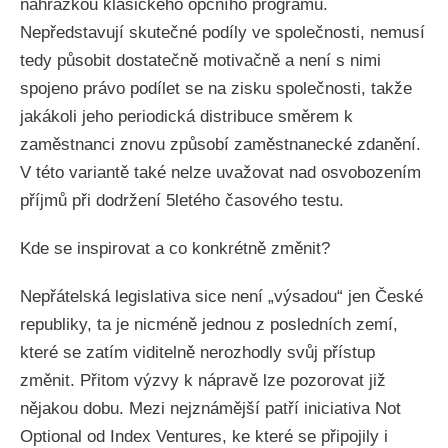
náhražkou klasického opčního programu.
Nepředstavují skutečné podíly ve společnosti, nemusí
tedy působit dostatečně motivačně a není s nimi
spojeno právo podílet se na zisku společnosti, takže
jakákoli jeho periodická distribuce směrem k
zaměstnanci znovu způsobí zaměstnanecké zdanění.
V této variantě také nelze uvažovat nad osvobozením
příjmů při dodržení 5letého časového testu.
Kde se inspirovat a co konkrétně změnit?
Nepřátelská legislativa sice není „výsadou“ jen České
republiky, ta je nicméně jednou z posledních zemí,
které se zatím viditelně nerozhodly svůj přístup
změnit. Přitom výzvy k nápravě lze pozorovat již
nějakou dobu. Mezi nejznámější patří iniciativa Not
Optional od Index Ventures, ke které se připojily i