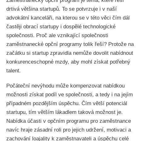
Zaměstnanecký opční program je téma, které řeší
drtivá většina startupů. To se potvrzuje i v naší
advokátní kanceláři, na kterou se v této věci čím dál
častěji obrací startupy i dospělé technologické
společnosti. Proč ale vznikající společnosti
zaměstnanecké opční programy tolik řeší? Protože na
začátku si startup zpravidla nemůže dovolit nabídnout
konkurenceschopné mzdy, aby mohl získat potřebný
talent.
Počáteční nevýhodu může kompenzovat nabídkou
možnosti získat podíl ve společnosti, a tedy i na jejím
případném pozdějším úspěchu. Čím větší potenciál
startupu, tím větším lákadlem taková možnost je.
Nabídka účasti v opčním programu pro zaměstnance
navíc hraje zásadní roli pro jejich udržení, motivaci a
zachování loajality k zaměstnavateli a úspěchu celé