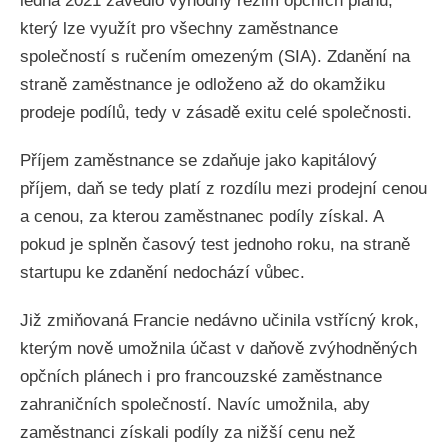
ledna 2021 zavedlo výhodný režim opčních plánů,
který lze využít pro všechny zaměstnance
společností s ručením omezeným (SIA). Zdanění na
straně zaměstnance je odloženo až do okamžiku
prodeje podílů, tedy v zásadě exitu celé společnosti.
Příjem zaměstnance se zdaňuje jako kapitálový
příjem, daň se tedy platí z rozdílu mezi prodejní cenou
a cenou, za kterou zaměstnanec podíly získal. A
pokud je splněn časový test jednoho roku, na straně
startupu ke zdanění nedochází vůbec.
Již zmiňovaná Francie nedávno učinila vstřícný krok,
kterým nově umožnila účast v daňově zvýhodněných
opčních plánech i pro francouzské zaměstnance
zahraničních společností. Navíc umožnila, aby
zaměstnanci získali podíly za nižší cenu než