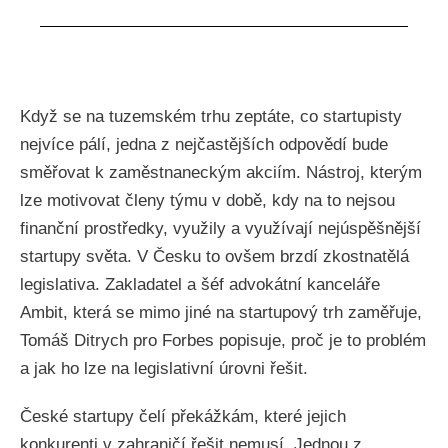
Když se na tuzemském trhu zeptáte, co startupisty
nejvíce pálí, jedna z nejčastějších odpovědí bude
směřovat k zaměstnaneckým akciím. Nástroj, kterým
lze motivovat členy týmu v době, kdy na to nejsou
finanční prostředky, využily a využívají nejúspěšnější
startupy světa. V Česku to ovšem brzdí zkostnatělá
legislativa. Zakladatel a šéf advokátní kanceláře
Ambit, která se mimo jiné na startupový trh zaměřuje,
Tomáš Ditrych pro Forbes popisuje, proč je to problém
a jak ho lze na legislativní úrovni řešit.
České startupy čelí překážkám, které jejich
konkurenti v zahraničí řešit nemusí. Jednou z