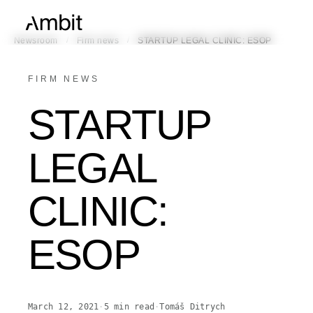
/
/
Newsroom
Firm news
STARTUP LEGAL CLINIC: ESOP
FIRM NEWS
STARTUP
LEGAL
CLINIC:
ESOP
March 12, 2021
·
5
min read
·
Tomáš Ditrych