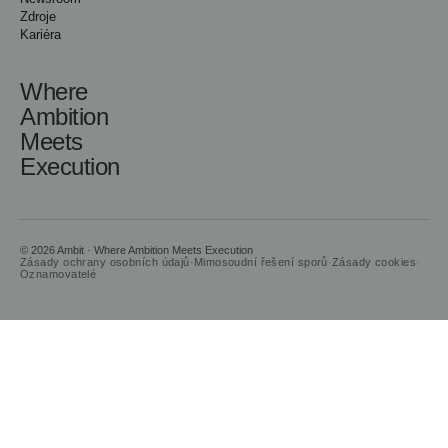
Zdroje
Kariéra
Where
Ambition
Meets
Execution
© 2026 Ambit · Where Ambition Meets Execution
Zásady ochrany osobních údajů
·
Mimosoudní řešení sporů
·
Zásady cookies
·
Oznamovatelé