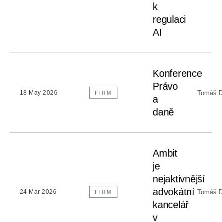
k
regulaci
AI
Konference
Právo
Tomáš D
18 May 2026
FIRM
a
daně
Ambit
je
nejaktivnější
advokátní
Tomáš D
24 Mar 2026
FIRM
kancelář
v