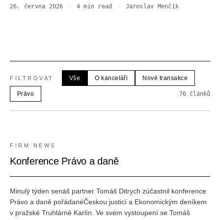
26. června 2026
·
4
min read
·
Jaroslav Menčík
Vše
O kanceláři
Nové transakce
FILTROVAT
Právo
76
článků
FIRM NEWS
Konference Právo a daně
Minulý týden senáš partner Tomáš Ditrych zúčastnil konference
Právo a daně pořádanéČeskou justicí a Ekonomickým deníkem
v pražské Truhlárně Karlín. Ve svém vystoupení se Tomáš