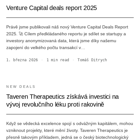
Venture Capital deals report 2025
Právě jsme publikovali náš nový Venture Capital Deals Report
2025. 🚀 Cílem předkládaného reportu je sdílet se startupy a
investory anonymizovaná data, která jsme díky našemu
zapojení do velkého počtu transakcí v…
1. března 2026
·
1
min read
·
Tomáš Ditrych
NEW DEALS
Taveren Therapeutics získává investici na
vývoj revolučního léku proti rakovině
Když se vědecká excelence spojí s odvážným kapitálem, mohou
vzniknout projekty, které mění životy. Taveren Therapeutics je
přesně takovým příkladem, jedná se o český biotechnologický