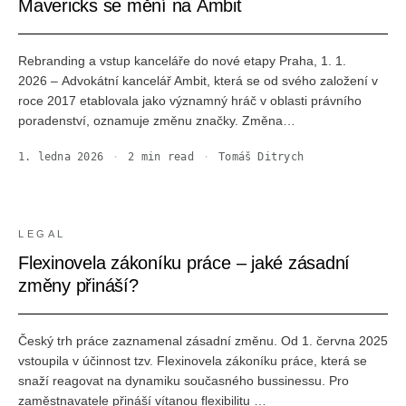
Mavericks se mění na Ambit
Rebranding a vstup kanceláře do nové etapy Praha, 1. 1.
2026 – Advokátní kancelář Ambit, která se od svého založení v
roce 2017 etablovala jako významný hráč v oblasti právního
poradenství, oznamuje změnu značky. Změna…
1. ledna 2026
·
2
min read
·
Tomáš Ditrych
LEGAL
Flexinovela zákoníku práce – jaké zásadní
změny přináší?
Český trh práce zaznamenal zásadní změnu. Od 1. června 2025
vstoupila v účinnost tzv. Flexinovela zákoníku práce, která se
snaží reagovat na dynamiku současného bussinessu. Pro
zaměstnavatele přináší vítanou flexibilitu …