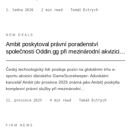
1. ledna 2026
·
2
min read
·
Tomáš Ditrych
NEW DEALS
Ambit poskytoval právní poradenství
společnosti Oddin.gg při mezinárodní akvizici
společnosti GameScorekeeper
Český technologický lídr posiluje pozici na globálním trhu e-
sportu akvizicí dánského GameScorekeeper- Advokátní
kancelář Ambit (do prosince 2025 známá jako Ambit) poskytla
komplexní právní služby při mezinárodní…
11. prosince 2025
·
4
min read
·
Tomáš Ditrych
FIRM NEWS