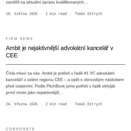
zaměřil na aktuální úpravu kvalifikovaných…
18. května 2026
·
1
min read
·
Tomáš Ditrych
FIRM NEWS
Ambit je nejaktivnější advokátní kancelář v
CEE
Čísla mluví za nás. Ambit je potřetí v řadě #1 VC advokátní
kanceláří v celém regionu CEE – a opět s obrovským náskokem
před ostatními. Podle PitchBook jsme potřetí v řadě obhájili
první místo jako nejaktivnější…
24. března 2026
·
2
min read
·
Tomáš Ditrych
CORPORATE