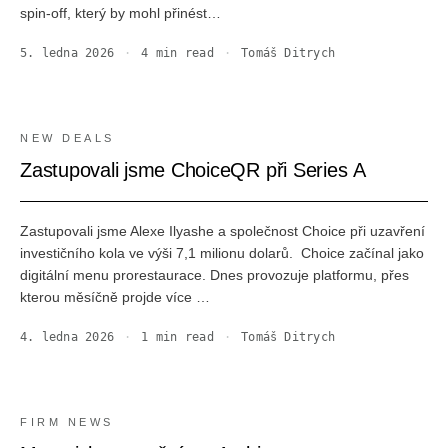
spin-off, který by mohl přinést…
5. ledna 2026
·
4
min read
·
Tomáš Ditrych
NEW DEALS
Zastupovali jsme ChoiceQR při Series A
Zastupovali jsme Alexe Ilyashe a společnost Choice při uzavření
investičního kola ve výši 7,1 milionu dolarů. ‍ Choice začínal jako
digitální menu prorestaurace. Dnes provozuje platformu, přes
kterou měsíčně projde více …
4. ledna 2026
·
1
min read
·
Tomáš Ditrych
FIRM NEWS