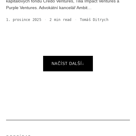
kapitálových fondů Credo Ventures, Tilia Impact Ventures a
Purple Ventures. Advokátní kancelář Ambit…
1. prosince 2025
·
2
min read
·
Tomáš Ditrych
NAČÍST DALŠÍ
↓