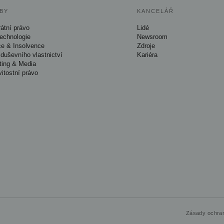
BY
KANCELÁŘ
átní právo
Lidé
Technologie
Newsroom
ce & Insolvence
Zdroje
duševního vlastnictví
Kariéra
ting & Media
itostní právo
Zásady ochran