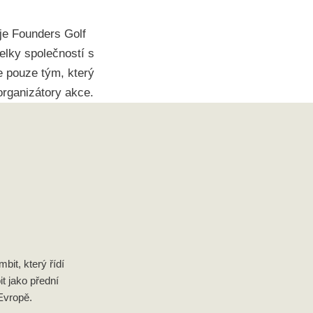
aje Founders Golf
lky společností s
e pouze tým, který
organizátory akce.
it, který řídí
it jako přední
Evropě.