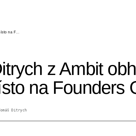
místo na F…
trych z Ambit obhá
sto na Founders 
Tomáš Ditrych