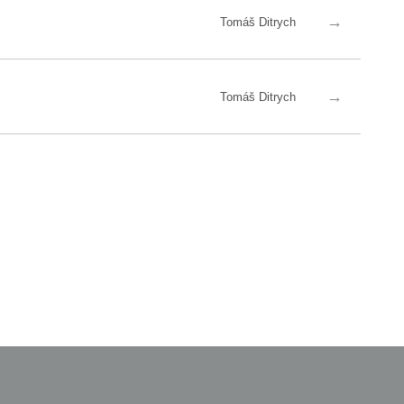
→
Tomáš Ditrych
→
Tomáš Ditrych