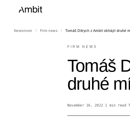
/
/
Newsroom
Firm news
Tomáš Ditrych z Ambit obhájil druhé 
FIRM NEWS
Tomáš Di
druhé mí
November 16, 2022
·
1
min read
·