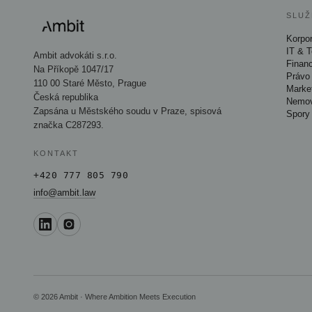
SLUŽ
Korpor
IT & 
Ambit advokáti s.r.o.
Finan
Na Příkopě 1047/17
Právo 
110 00 Staré Město, Prague
Marke
Česká republika
Nemov
Zapsána u Městského soudu v Praze, spisová
Spory
značka C287293.
KONTAKT
+420 777 805 790
info@ambit.law
© 2026 Ambit · Where Ambition Meets Execution