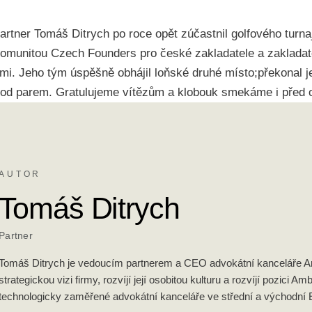
artner Tomáš Ditrych po roce opět zúčastnil golfového turn
munitou Czech Founders pro české zakladatele a zakladate
mi. Jeho tým úspěšně obhájil loňské druhé místo;překonal j
 pod parem. Gratulujeme vítězům a klobouk smekáme i před 
AUTOR
Tomáš Ditrych
Partner
Tomáš Ditrych je vedoucím partnerem a CEO advokátní kanceláře Amb
strategickou vizi firmy, rozvíjí její osobitou kulturu a rozvíjí pozici Amb
technologicky zaměřené advokátní kanceláře ve střední a východní 