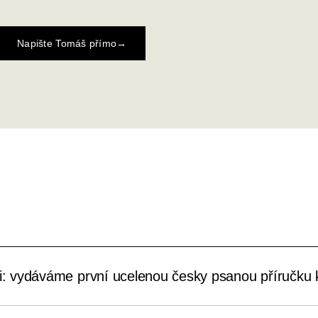
Napište Tomáš přímo
→
xi: vydáváme první ucelenou česky psanou příručku k