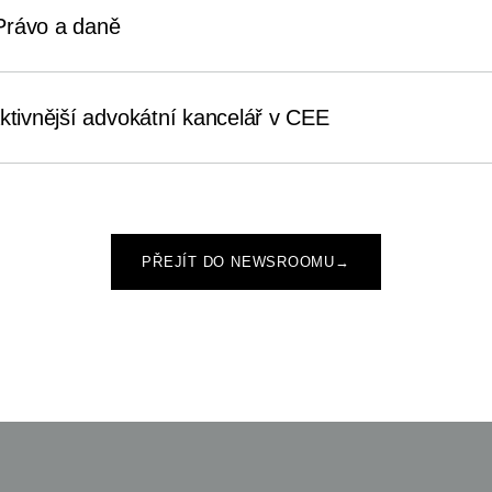
Právo a daně
aktivnější advokátní kancelář v CEE
PŘEJÍT DO NEWSROOMU
→