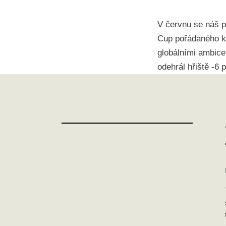
V červnu se náš p
Cup pořádaného ko
globálními ambice
odehrál hřiště -6