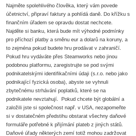
Najměte spolehlivého člověka, který vám povede
účetnictví, připraví faktury a pohlídá daně. Do křížku s
finančním úřadem se opravdu dostat nechcete.
Najděte si banku, která bude mít výhodné podmínky
pro příchozí platby a směnu eur a dolarů na koruny, a
to zejména pokud budete hru prodávat v zahraničí.
Pokud hru vydáváte přes Steamworks nebo jinou
podobnou platformu, zaregistrujte se pod svými
podnikatelskými identifikačními údaji (s.r.o. nebo jako
podnikající fyzická osoba), abyste se vyhnuli
zbytečnému strhávání poplatků, které se na
podnikatele nevztahují. Pokud chcete být globální a
založili jste si společnost např. v USA, nezapomeňte
si v dostatečném předstihu obstarat všechny daňové
formuláře potřebné k přijímání plateb z jiných států.
Daňové úřady některých zemí totiž mohou zadržovat