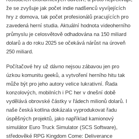
že se zvyšuje jak počet indie nadšenců vyvíjejících
hry z domova, tak počet profesionálů pracujících pro
zavedená herní studia. Aktuální hodnota videoherního
průmyslu je celosvětově odhadována na 150 miliard
dolarů a do roku 2025 se očekává nárůst na úroveň
250 miliard.
Počítačové hry už dávno nejsou zábavou jen pro
úzkou komunitu geeků, a vytvoření herního hitu tak
může být pro jeho autory velice lukrativní. Řada
konzolových, mobilních i PC her v dnešní době
vydělává obrovské částky v řádech milionů dolarů. I
naše česká kotlina dokázala vyprodukovat řadu
úspěšných projektů, jako například kamionový
simulátor Euro Truck Simulator (SCS Software),
středověké RPG Kingdom Come: Deliverance