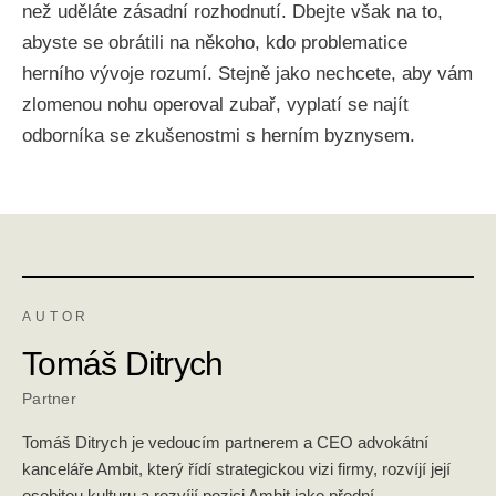
než uděláte zásadní rozhodnutí. Dbejte však na to,
abyste se obrátili na někoho, kdo problematice
herního vývoje rozumí. Stejně jako nechcete, aby vám
zlomenou nohu operoval zubař, vyplatí se najít
odborníka se zkušenostmi s herním byznysem.
AUTOR
Tomáš Ditrych
Partner
Tomáš Ditrych je vedoucím partnerem a CEO advokátní
kanceláře Ambit, který řídí strategickou vizi firmy, rozvíjí její
osobitou kulturu a rozvíjí pozici Ambit jako přední