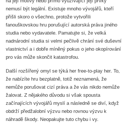
na její motivy nebo přímo využívající její prvky
nemusí být legální. Existuje mnoho vývojářů, kteří
přišli skoro o všechno, protože vytvořili
fanouškovskou hru porušující autorská práva jiného
studia nebo vydavatele. Pamatujte si, že velká
nadnárodní studia si velmi pečlivě chrání své duševní
vlastnictví a i dobře míněný pokus o jeho okopírování
pro vás může skončit katastrofou.
Další rozšířený omyl se týká her free-to-play her. To,
že nabízíte hru bezplatně, totiž neznamená, že
nemůže porušovat cizí práva a že vás nikdo nemůže
žalovat. Z nějakého důvodu si však spousta
začínajících vývojářů myslí a následně se diví, když
obdrží předžalobní výzvu nebo rovnou výzvu k
náhradě škody. Neopakujte tuto chybu i vy.