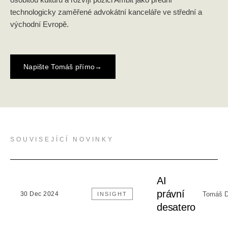
technologicky zaměřené advokátní kanceláře ve střední a
východní Evropě.
Napište Tomáš přímo
→
SOUVISEJÍCÍ NOVINKY
AI
právní
Tomáš D
30 Dec 2024
INSIGHT
desatero