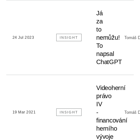
Já
za
to
nemůžu!
Tomáš D
24 Jul 2023
INSIGHT
To
napsal
ChatGPT
Videoherní
právo
IV
-
Tomáš D
19 Mar 2021
INSIGHT
financování
herního
vývoje