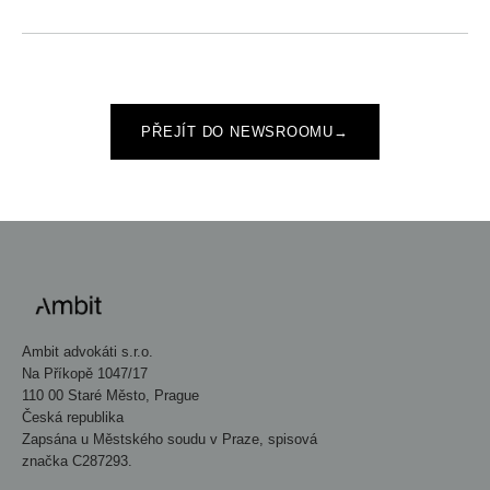
PŘEJÍT DO NEWSROOMU
→
Ambit advokáti s.r.o.
Na Příkopě 1047/17
110 00 Staré Město, Prague
Česká republika
Zapsána u Městského soudu v Praze, spisová
značka C287293.