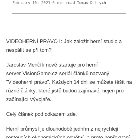
February 10, 2021
·
6
min read
·
Tomáš Ditrych
VIDEOHERNÍ PRÁVO I: Jak založit herní studio a
nespálit se při tom?
Jaroslav Menčík nově startuje pro herní
server VisionGame.cz seriál článků nazvaný
"Videoherní právo". Každých 14 dní se můžete těšit na
různé články, které jistě budou zajímavé, nejen pro
začínající vývojáře.
Celý článek pod odkazem zde.
Herní průmysl je dlouhodobě jedním z nejrychleji
rostoucích ekonomických odvětví, a proto nepřekvapí,