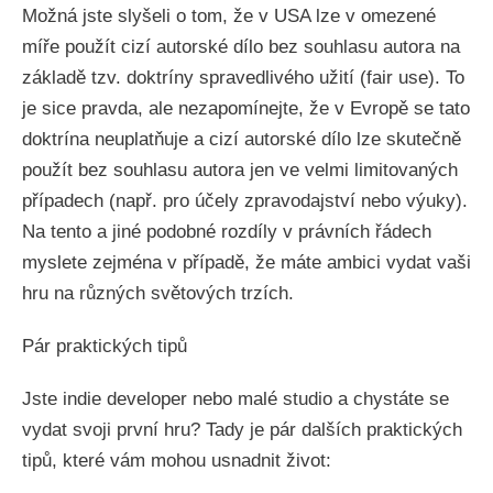
Možná jste slyšeli o tom, že v USA lze v omezené
míře použít cizí autorské dílo bez souhlasu autora na
základě tzv. doktríny spravedlivého užití (fair use). To
je sice pravda, ale nezapomínejte, že v Evropě se tato
doktrína neuplatňuje a cizí autorské dílo lze skutečně
použít bez souhlasu autora jen ve velmi limitovaných
případech (např. pro účely zpravodajství nebo výuky).
Na tento a jiné podobné rozdíly v právních řádech
myslete zejména v případě, že máte ambici vydat vaši
hru na různých světových trzích.
Pár praktických tipů
Jste indie developer nebo malé studio a chystáte se
vydat svoji první hru? Tady je pár dalších praktických
tipů, které vám mohou usnadnit život: