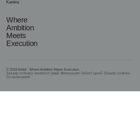
Kariéra
Where
Ambition
Meets
Execution
© 2026 Ambit · Where Ambition Meets Execution
Zásady ochrany osobních údajů
·
Mimosoudní řešení sporů
·
Zásady cookies
·
Oznamovatelé