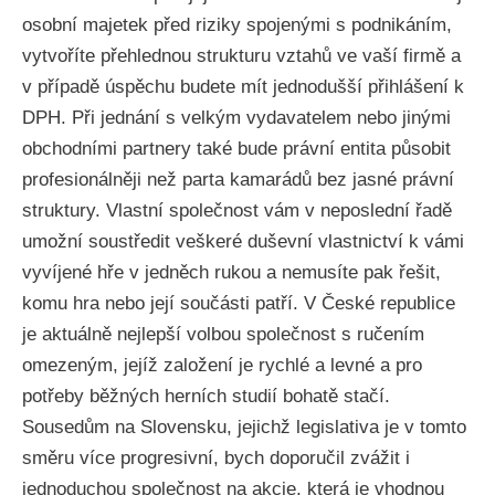
osobní majetek před riziky spojenými s podnikáním,
vytvoříte přehlednou strukturu vztahů ve vaší firmě a
v případě úspěchu budete mít jednodušší přihlášení k
DPH. Při jednání s velkým vydavatelem nebo jinými
obchodními partnery také bude právní entita působit
profesionálněji než parta kamarádů bez jasné právní
struktury. Vlastní společnost vám v neposlední řadě
umožní soustředit veškeré duševní vlastnictví k vámi
vyvíjené hře v jedněch rukou a nemusíte pak řešit,
komu hra nebo její součásti patří. V České republice
je aktuálně nejlepší volbou společnost s ručením
omezeným, jejíž založení je rychlé a levné a pro
potřeby běžných herních studií bohatě stačí.
Sousedům na Slovensku, jejichž legislativa je v tomto
směru více progresivní, bych doporučil zvážit i
jednoduchou společnost na akcie, která je vhodnou