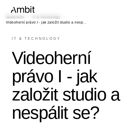
/
/
Newsroom
IT & Technology
Videoherní právo I - jak založit studio a nesp…
IT & TECHNOLOGY
Videoherní
právo I - jak
založit studio a
nespálit se?