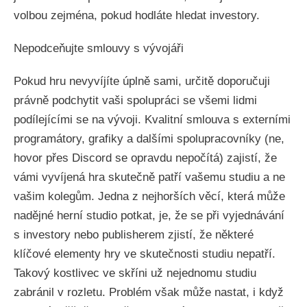
volbou zejména, pokud hodláte hledat investory.
Nepodceňujte smlouvy s vývojáři
Pokud hru nevyvíjíte úplně sami, určitě doporučuji
právně podchytit vaši spolupráci se všemi lidmi
podílejícími se na vývoji. Kvalitní smlouva s externími
programátory, grafiky a dalšími spolupracovníky (ne,
hovor přes Discord se opravdu nepočítá) zajistí, že
vámi vyvíjená hra skutečně patří vašemu studiu a ne
vašim kolegům. Jedna z nejhorších věcí, která může
nadějné herní studio potkat, je, že se při vyjednávání
s investory nebo publisherem zjistí, že některé
klíčové elementy hry ve skutečnosti studiu nepatří.
Takový kostlivec ve skříni už nejednomu studiu
zabránil v rozletu. Problém však může nastat, i když