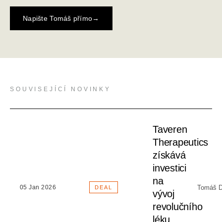
Napište Tomáš přímo
→
SOUVISEJÍCÍ NOVINKY
Taveren
Therapeutics
získává
investici
na
Tomáš D
05 Jan 2026
DEAL
vývoj
revolučního
léku