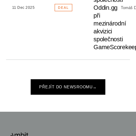
Oddin.gg
Tomáš D
11 Dec 2025
DEAL
při
mezinárodní
akvizici
společnosti
GameScorekee
PŘEJÍT DO NEWSROOMU
→