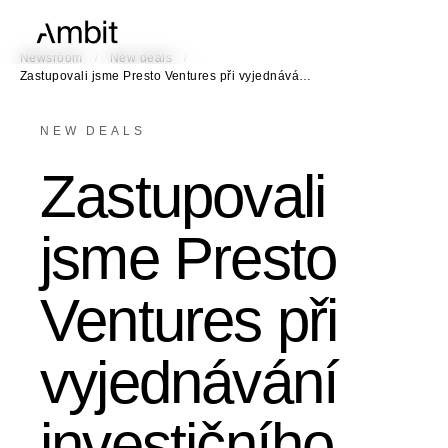
/
/
Newsroom
New deals
Zastupovali jsme Presto Ventures při vyjednává…
NEW DEALS
Zastupovali
jsme Presto
Ventures při
vyjednávání
investičního