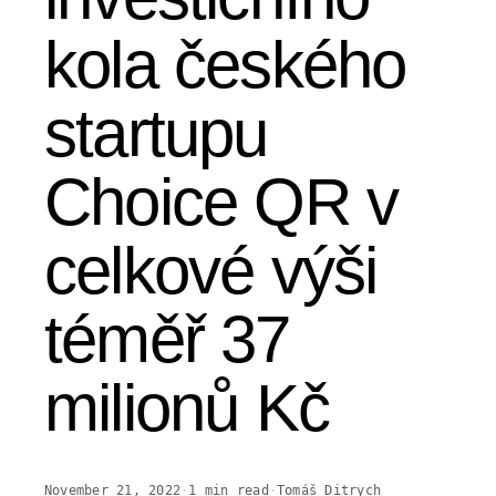
kola českého
startupu
Choice QR v
celkové výši
téměř 37
milionů Kč
November 21, 2022
·
1
min read
·
Tomáš Ditrych