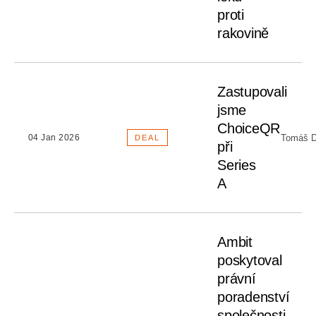
proti
rakovině
Zastupovali
jsme
ChoiceQR
Tomáš D
04 Jan 2026
DEAL
při
Series
A
Ambit
poskytoval
právní
poradenství
společnosti