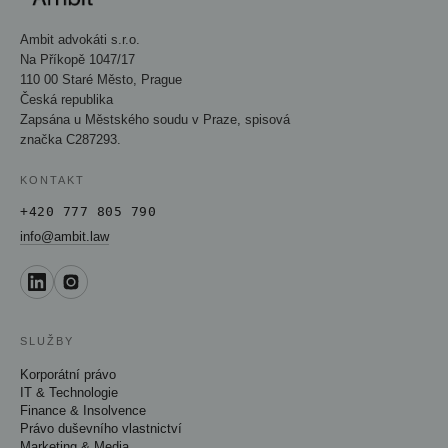
Ambit advokáti s.r.o.
Na Příkopě 1047/17
110 00 Staré Město, Prague
Česká republika
Zapsána u Městského soudu v Praze, spisová
značka C287293.
KONTAKT
+420 777 805 790
info@ambit.law
SLUŽBY
Korporátní právo
IT & Technologie
Finance & Insolvence
Právo duševního vlastnictví
Marketing & Media