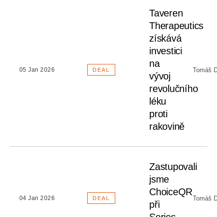
Taveren
Therapeutics
získává
investici
na
Tomáš D
05 Jan 2026
DEAL
vývoj
revolučního
léku
proti
rakovině
Zastupovali
jsme
ChoiceQR
Tomáš D
04 Jan 2026
DEAL
při