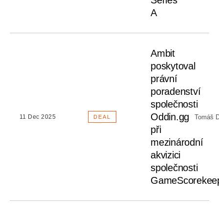
Series
A
Ambit
poskytoval
právní
poradenství
společnosti
Oddin.gg
Tomáš D
11 Dec 2025
DEAL
při
mezinárodní
akvizici
společnosti
GameScorekee