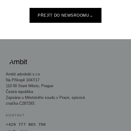
PŘEJÍT DO NEWSROOMU
→
Ambit advokáti s.r.o.
Na Příkopě 1047/17
110 00 Staré Město, Prague
Česká republika
Zapsána u Městského soudu v Praze, spisová
značka C287293.
KONTAKT
+420 777 805 790