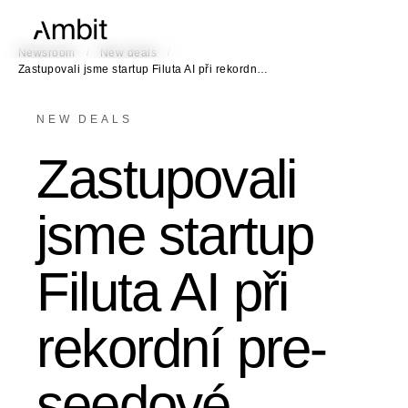
/
/
Newsroom
New deals
Zastupovali jsme startup Filuta AI při rekordn…
NEW DEALS
Zastupovali
jsme startup
Filuta AI při
rekordní pre-
seedové