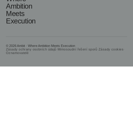
Ambition
Meets
Execution
© 2026 Ambit · Where Ambition Meets Execution
Zásady ochrany osobních údajů
·
Mimosoudní řešení sporů
·
Zásady cookies
·
Oznamovatelé