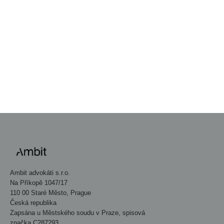
Venture Capital deals report 2025
PŘEJÍT DO NEWSROOMU
→
Ambit advokáti s.r.o.
Na Příkopě 1047/17
110 00 Staré Město, Prague
Česká republika
Zapsána u Městského soudu v Praze, spisová
značka C287293.