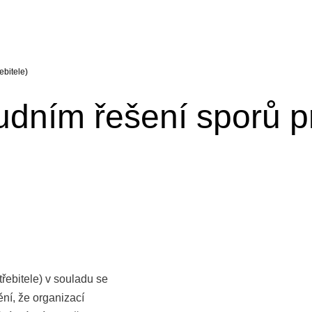
ebitele)
dním řešení sporů pr
třebitele) v souladu se
ní, že organizací