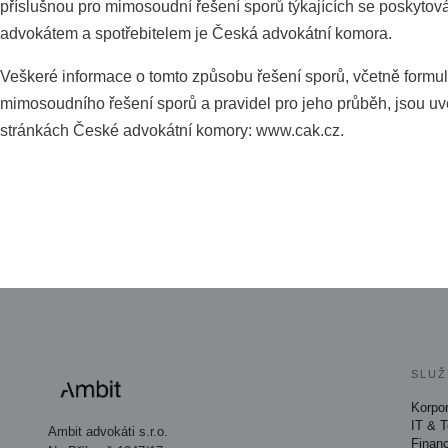
příslušnou pro mimosoudní řešení sporů týkajících se poskytov
advokátem a spotřebitelem je Česká advokátní komora.
Veškeré informace o tomto způsobu řešení sporů, včetně formul
mimosoudního řešení sporů a pravidel pro jeho průběh, jsou u
stránkách České advokátní komory: www.cak.cz.
SLUŽ
Korpor
IT & 
Ambit advokáti s.r.o.
Finan