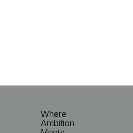
Where
Ambition
Meets