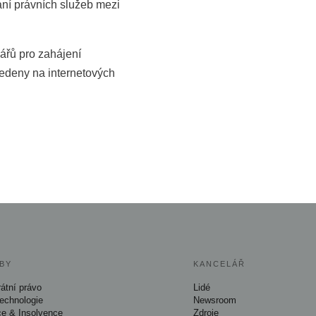
ání právních služeb mezi
ářů pro zahájení
vedeny na internetových
BY
KANCELÁŘ
átní právo
Lidé
Technologie
Newsroom
ce & Insolvence
Zdroje