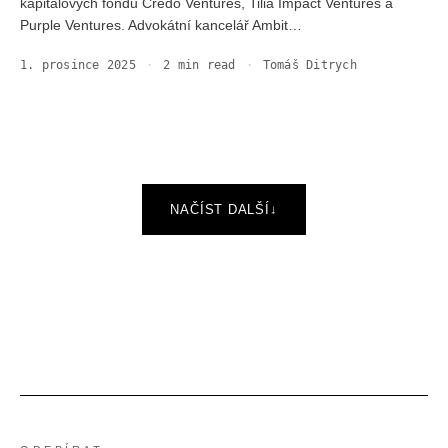
kapitálových fondů Credo Ventures, Tilia Impact Ventures a
Purple Ventures. Advokátní kancelář Ambit…
1. prosince 2025
·
2
min read
·
Tomáš Ditrych
NAČÍST DALŠÍ
↓