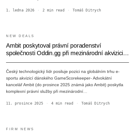
1. ledna 2026
·
2
min read
·
Tomáš Ditrych
NEW DEALS
Ambit poskytoval právní poradenství
společnosti Oddin.gg při mezinárodní akvizici
společnosti GameScorekeeper
Český technologický lídr posiluje pozici na globálním trhu e-
sportu akvizicí dánského GameScorekeeper- Advokátní
kancelář Ambit (do prosince 2025 známá jako Ambit) poskytla
komplexní právní služby při mezinárodní…
11. prosince 2025
·
4
min read
·
Tomáš Ditrych
FIRM NEWS