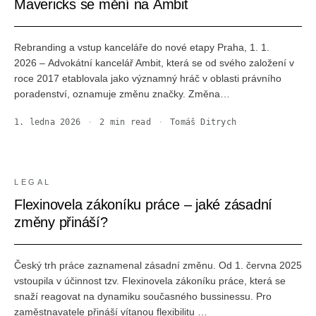
Mavericks se mění na Ambit
Rebranding a vstup kanceláře do nové etapy Praha, 1. 1.
2026 – Advokátní kancelář Ambit, která se od svého založení v
roce 2017 etablovala jako významný hráč v oblasti právního
poradenství, oznamuje změnu značky. Změna…
1. ledna 2026
·
2
min read
·
Tomáš Ditrych
LEGAL
Flexinovela zákoníku práce – jaké zásadní
změny přináší?
Český trh práce zaznamenal zásadní změnu. Od 1. června 2025
vstoupila v účinnost tzv. Flexinovela zákoníku práce, která se
snaží reagovat na dynamiku současného bussinessu. Pro
zaměstnavatele přináší vítanou flexibilitu …