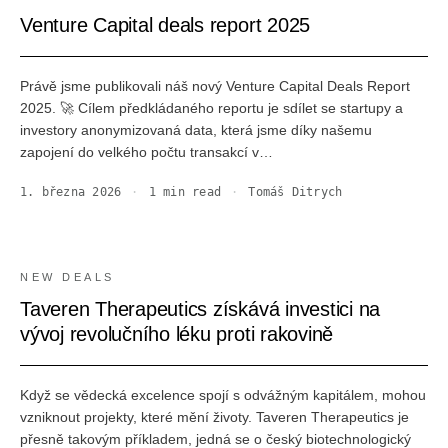
Venture Capital deals report 2025
Právě jsme publikovali náš nový Venture Capital Deals Report
2025. 🚀 Cílem předkládaného reportu je sdílet se startupy a
investory anonymizovaná data, která jsme díky našemu
zapojení do velkého počtu transakcí v…
1. března 2026
·
1
min read
·
Tomáš Ditrych
NEW DEALS
Taveren Therapeutics získává investici na
vývoj revolučního léku proti rakovině
Když se vědecká excelence spojí s odvážným kapitálem, mohou
vzniknout projekty, které mění životy. Taveren Therapeutics je
přesně takovým příkladem, jedná se o český biotechnologický