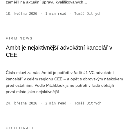
zaměřil na aktuální úpravu kvalifikovaných…
18. května 2026
·
1
min read
·
Tomáš Ditrych
FIRM NEWS
Ambit je nejaktivnější advokátní kancelář v
CEE
Čísla mluví za nás. Ambit je potřetí v řadě #1 VC advokátní
kanceláří v celém regionu CEE – a opět s obrovským náskokem
před ostatními. Podle PitchBook jsme potřetí v řadě obhájili
první místo jako nejaktivnější…
24. března 2026
·
2
min read
·
Tomáš Ditrych
CORPORATE