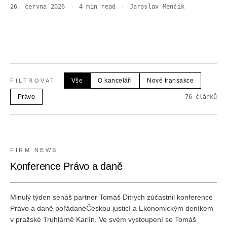
26. června 2026
·
4
min read
·
Jaroslav Menčík
Vše
O kanceláři
Nové transakce
FILTROVAT
Právo
76
článků
FIRM NEWS
Konference Právo a daně
Minulý týden senáš partner Tomáš Ditrych zúčastnil konference
Právo a daně pořádanéČeskou justicí a Ekonomickým deníkem
v pražské Truhlárně Karlín. Ve svém vystoupení se Tomáš