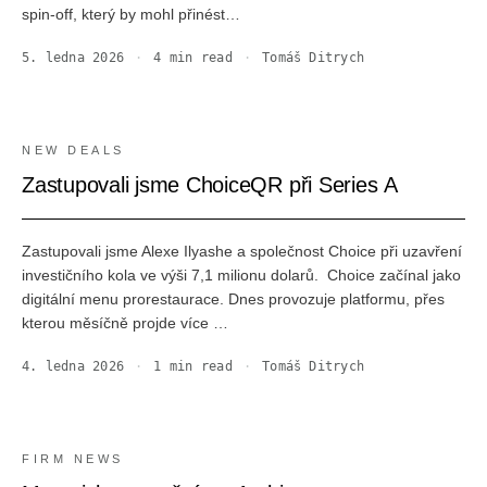
spin-off, který by mohl přinést…
5. ledna 2026
·
4
min read
·
Tomáš Ditrych
NEW DEALS
Zastupovali jsme ChoiceQR při Series A
Zastupovali jsme Alexe Ilyashe a společnost Choice při uzavření
investičního kola ve výši 7,1 milionu dolarů. ‍ Choice začínal jako
digitální menu prorestaurace. Dnes provozuje platformu, přes
kterou měsíčně projde více …
4. ledna 2026
·
1
min read
·
Tomáš Ditrych
FIRM NEWS