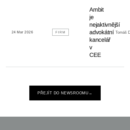
Ambit
je
nejaktivnější
advokátní
Tomáš D
24 Mar 2026
FIRM
kancelář
v
CEE
PŘEJÍT DO NEWSROOMU
→