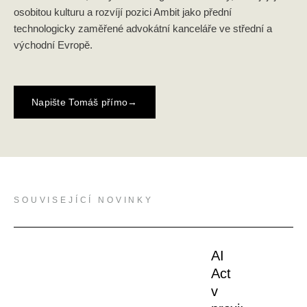
osobitou kulturu a rozvíjí pozici Ambit jako přední
technologicky zaměřené advokátní kanceláře ve střední a
východní Evropě.
Napište Tomáš přímo
→
SOUVISEJÍCÍ NOVINKY
AI
Act
v