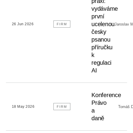
praxi:
vydáváme
první
ucelenou
Jaroslav 
26 Jun 2026
FIRM
česky
psanou
příručku
k
regulaci
AI
Konference
Právo
Tomáš D
18 May 2026
FIRM
a
daně