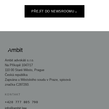
PŘEJÍT DO NEWSROOMU
→
Ambit advokáti s.r.o.
Na Příkopě 1047/17
110 00 Staré Město, Prague
Česká republika
Zapsána u Městského soudu v Praze, spisová
značka C287293.
KONTAKT
+420 777 805 790
info@ambit.law