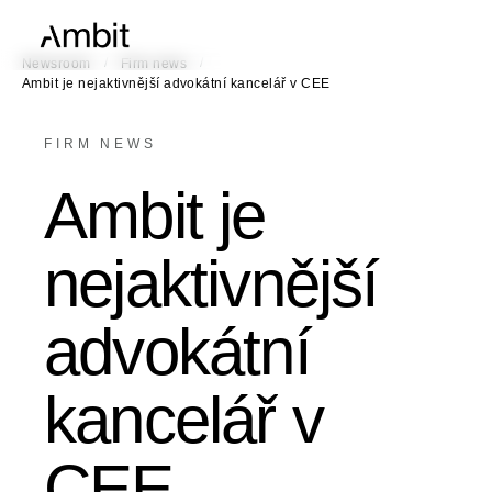
/
/
Newsroom
Firm news
Ambit je nejaktivnější advokátní kancelář v CEE
FIRM NEWS
Ambit je
nejaktivnější
advokátní
kancelář v
CEE