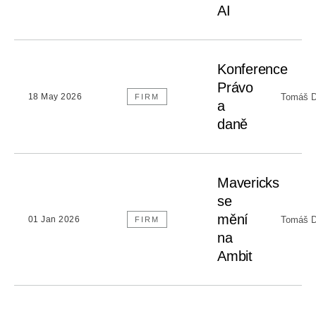
AI
Konference
Právo
Tomáš D
18 May 2026
FIRM
a
daně
Mavericks
se
mění
Tomáš D
01 Jan 2026
FIRM
na
Ambit