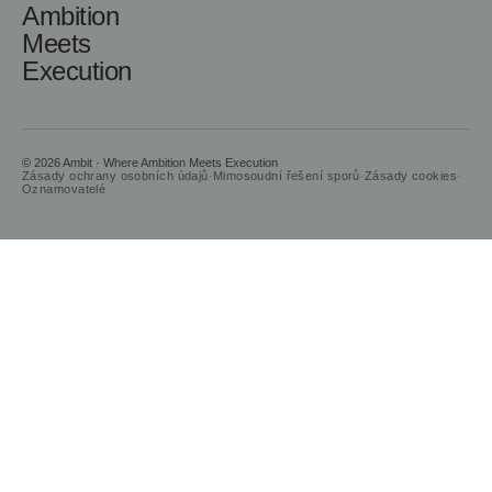
Ambition
Meets
Execution
© 2026 Ambit · Where Ambition Meets Execution
Zásady ochrany osobních údajů
·
Mimosoudní řešení sporů
·
Zásady cookies
·
Oznamovatelé