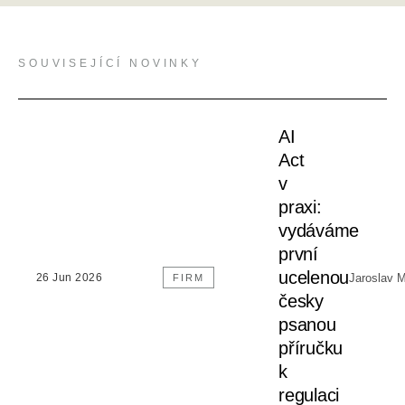
SOUVISEJÍCÍ NOVINKY
AI
Act
v
praxi:
vydáváme
první
ucelenou
Jaroslav 
26 Jun 2026
FIRM
česky
psanou
příručku
k
regulaci