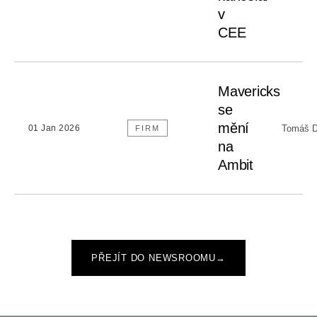
v
CEE
Mavericks
se
mění
Tomáš D
01 Jan 2026
FIRM
na
Ambit
PŘEJÍT DO NEWSROOMU
→