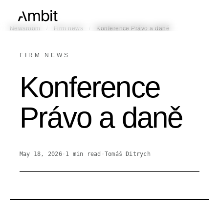
/
/
Newsroom
Firm news
Konference Právo a daně
FIRM NEWS
Konference
Právo a daně
May 18, 2026
·
1
min read
·
Tomáš Ditrych