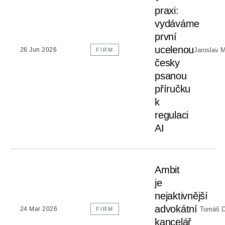
praxi:
vydáváme
první
ucelenou
Jaroslav 
26 Jun 2026
FIRM
česky
psanou
příručku
k
regulaci
AI
Ambit
je
nejaktivnější
advokátní
Tomáš D
24 Mar 2026
FIRM
kancelář