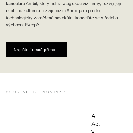
kanceláře Ambit, který řídí strategickou vizi firmy, rozvíjí její
osobitou kulturu a rozvíjí pozici Ambit jako přední
technologicky zaměřené advokátní kanceláře ve střední a
východní Evropě.
Napište Tomáš přímo
→
SOUVISEJÍCÍ NOVINKY
AI
Act
v