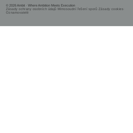
© 2026 Ambit · Where Ambition Meets Execution
Zásady ochrany osobních údajů
·
Mimosoudní řešení sporů
·
Zásady cookies
·
Oznamovatelé