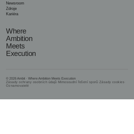
Newsroom
Zdroje
Kariéra
Where
Ambition
Meets
Execution
© 2026 Ambit · Where Ambition Meets Execution
Zásady ochrany osobních údajů
·
Mimosoudní řešení sporů
·
Zásady cookies
·
Oznamovatelé