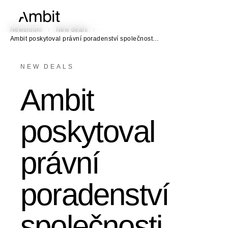
/
/
Newsroom
New deals
Ambit poskytoval právní poradenství společnost…
NEW DEALS
Ambit
poskytoval
právní
poradenství
společnosti