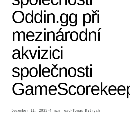
Oddin.gg při
mezinárodní
akvizici
společnosti
GameScorekee
December 11, 2025
·
4
min read
·
Tomáš Ditrych