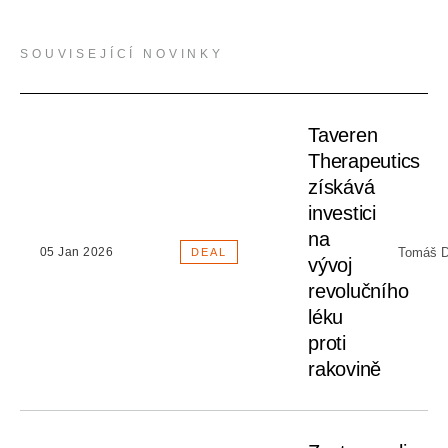
SOUVISEJÍCÍ NOVINKY
Taveren
Therapeutics
získává
investici
na
Tomáš D
05 Jan 2026
DEAL
vývoj
revolučního
léku
proti
rakovině