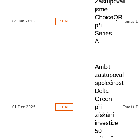
Zastupovali
jsme
ChoiceQR
Tomáš D
04 Jan 2026
DEAL
při
Series
A
Ambit
zastupoval
společnost
Delta
Green
při
Tomáš D
01 Dec 2025
DEAL
získání
investice
50