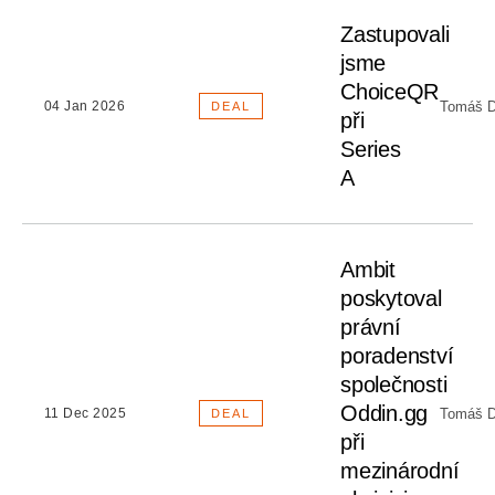
Zastupovali
jsme
ChoiceQR
Tomáš D
04 Jan 2026
DEAL
při
Series
A
Ambit
poskytoval
právní
poradenství
společnosti
Oddin.gg
Tomáš D
11 Dec 2025
DEAL
při
mezinárodní