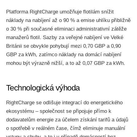
Platforma RightCharge umožňuje flotilám snížit
náklady na nabíjení až o 90 % a emise uhlíku přibližně
o 30 % při současné eliminaci administrativní zátěže
manažerů flotil. Sazby za veřejné nabíjení ve Velké
Británii se obvykle pohybují mezi 0,70 GBP a 0,90
GBP za kWh, zatímco náklady na domácí nabíjení
mohou být výrazně nižší, a to až 0,07 GBP za kWh.
Technologická výhoda
RightCharge se odlišuje integrací do energetického
ekosystému – společnost se připojuje přímo k
dodavatelům energie za účelem získání tarifů a údajů
o spotřebě v reálném čase, čímž eliminuje manuální
vstupy a chyby, a to i v případě domácností bez