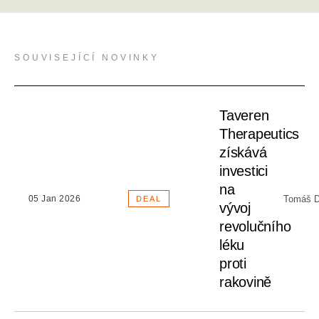
SOUVISEJÍCÍ NOVINKY
Taveren
Therapeutics
získává
investici
na
Tomáš D
05 Jan 2026
DEAL
vývoj
revolučního
léku
proti
rakovině