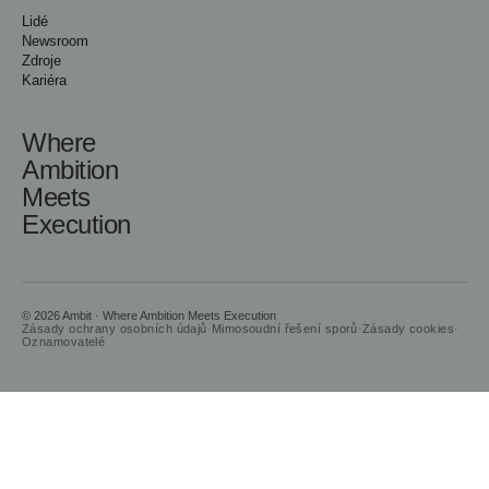
Lidé
Newsroom
Zdroje
Kariéra
Where
Ambition
Meets
Execution
© 2026 Ambit · Where Ambition Meets Execution
Zásady ochrany osobních údajů
·
Mimosoudní řešení sporů
·
Zásady cookies
·
Oznamovatelé