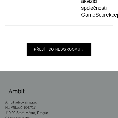
akvizici
společnosti
GameScorekee
PŘEJÍT DO NEWSROOMU
→
Ambit advokáti s.r.o.
Na Příkopě 1047/17
110 00 Staré Město, Prague