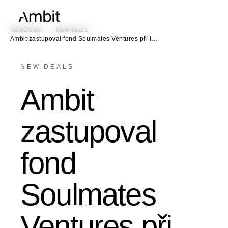
/
/
Newsroom
New deals
Ambit zastupoval fond Soulmates Ventures při i…
NEW DEALS
Ambit
zastupoval
fond
Soulmates
Ventures při