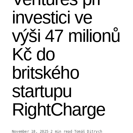
investici ve
výši 47 milionů
Kč do
britského
startupu
RightCharge
November 18, 2025
·
2
min read
·
Tomáš Ditrych