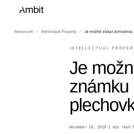
/
/
Newsroom
Intellectual Property
Je možné získat ochrannou
INTELLECTUAL PROPER
Je možn
známku n
plechov
November 19, 2019
·
1
min read
·