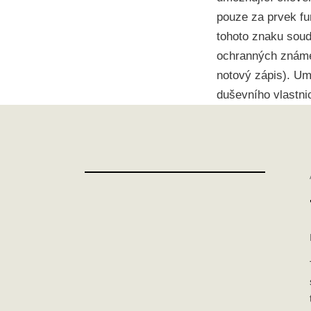
pouze za prvek fu
tohoto znaku soud 
ochranných známe
notový zápis). U
duševního vlastni