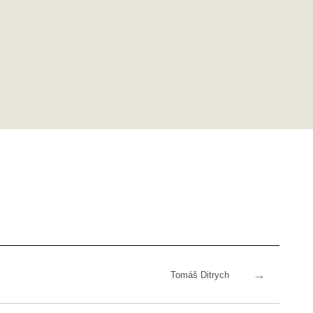
→
Tomáš Ditrych