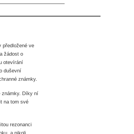
y předložené ve
a žádost o
 otevírání
o duševní
ochranné známky.
é známky. Díky ní
it na tom své
itou rezonanci
ku, a nikoli