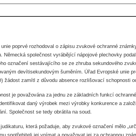
é unie poprvé rozhodoval o zápisu zvukové ochranné známk
. Německá společnost vyrábějící nápojové plechovky podal
ého označení sestávajícího se ze zhruba sekundového zvuku
ovaným devítisekundovým šuměním. Úřad Evropské unie pr
O) žádost zamítl z důvodu absence rozlišovací schopnosti 
nost je považována za jednu ze základních funkcí ochrann
identifikovat daný výrobek mezi výrobky konkurence a založ
ní. Společnost se tedy obrátila na soud.
judikaturu, která požaduje, aby zvukové označení mělo „urč
u spotřebiteli jej vnímat a považovat jej za ochrannou znám