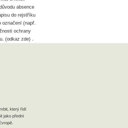
Z důvodu absence
pisu do rejstříku
 označení (např.
žnosti ochrany
u. (odkaz zde) .
it, který řídí
it jako přední
Evropě.