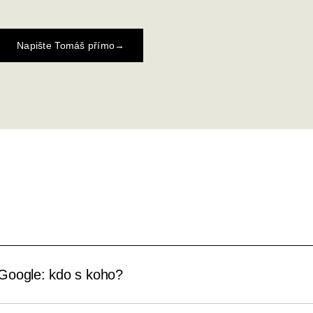
Napište Tomáš přímo
→
Google: kdo s koho?