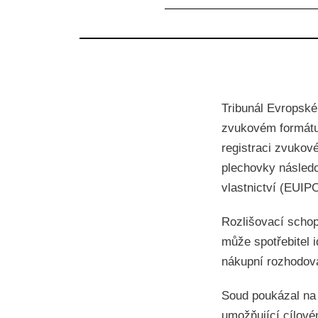
Tribunál Evropsk
zvukovém formátu
registraci zvukov
plechovky násled
vlastnictví (EUIP
Rozlišovací schop
může spotřebitel 
nákupní rozhodová
Soud poukázal na 
umožňující cílovém