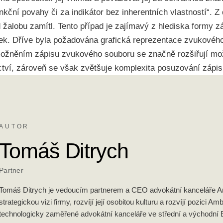
nkční povahy či za indikátor bez inherentních vlastností“. 
žalobu zamítl. Tento případ je zajímavý z hlediska formy zá
k. Dříve byla požadována grafická reprezentace zvukového
možněním zápisu zvukového souboru se značně rozšiřují mo
ctví, zároveň se však zvětšuje komplexita posuzování zápis
AUTOR
Tomáš Ditrych
Partner
Tomáš Ditrych je vedoucím partnerem a CEO advokátní kanceláře Amb
strategickou vizi firmy, rozvíjí její osobitou kulturu a rozvíjí pozici Amb
technologicky zaměřené advokátní kanceláře ve střední a východní 