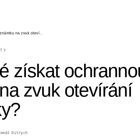
 známku na zvuk oteví…
TY
é získat ochranno
a zvuk otevírání
ky?
Tomáš Ditrych