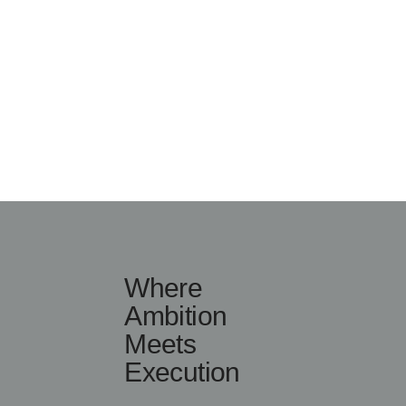
Where
Ambition
Meets
Execution