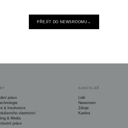
PŘEJÍT DO NEWSROOMU
→
BY
KANCELÁŘ
átní právo
Lidé
Technologie
Newsroom
ce & Insolvence
Zdroje
duševního vlastnictví
Kariéra
ting & Media
itostní právo