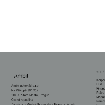
SLUŽ
Korpor
IT & 
Ambit advokáti s.r.o.
Finan
Na Příkopě 1047/17
Právo 
110 00 Staré Město, Prague
Marke
Česká republika
Nemov
Zapsána u Městského soudu v Praze, spisová