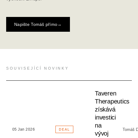
Napište Tomáš přímo
→
SOUVISEJÍCÍ NOVINKY
Taveren
Therapeutics
získává
investici
na
Tomáš D
05 Jan 2026
DEAL
vývoj