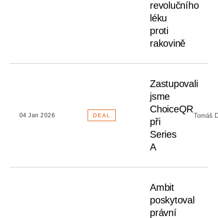
revolučního
léku
proti
rakovině
Zastupovali
jsme
ChoiceQR
Tomáš D
04 Jan 2026
DEAL
při
Series
A
Ambit
poskytoval
právní