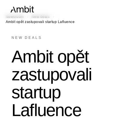
/
/
Newsroom
New deals
Ambit opět zastupovali startup Lafluence
NEW DEALS
Ambit opět
zastupovali
startup
Lafluence