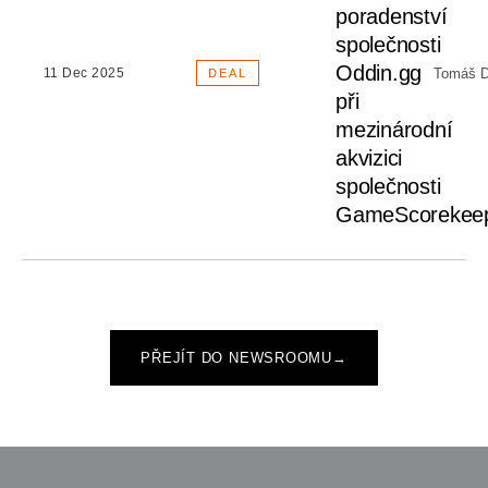
poradenství
společnosti
Oddin.gg
Tomáš D
11 Dec 2025
DEAL
při
mezinárodní
akvizici
společnosti
GameScorekee
PŘEJÍT DO NEWSROOMU
→