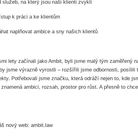
 služeb, na který jsou naši klienti zvyklí ‍
stup k práci a ke klientům ‍
hat naplňovat ambice a sny našich klientů
mi lety začínali jako Ambit, byli jsme malý tým zaměřený n
by jsme výrazně vyrostli – rozšířili jsme odbornosti, posílili
ekty. Potřebovali jsme značku, která odráží nejen to, kde js
znamená ambici, rozsah, prostor pro růst. A přesně to chce
náš nový web: ambit.law