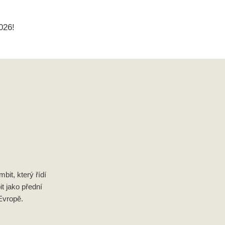
026!
it, který řídí
it jako přední
Evropě.