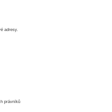
é adresy.‍
ch právníků