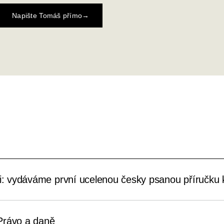
Napište Tomáš přímo
→
xi: vydáváme první ucelenou česky psanou příručku k
Právo a daně