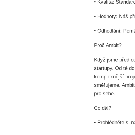
• Kvalita: Standard
• Hodnoty: Náš pří
• Odhodlání: Pomá
Proč Ambit?
Když jsme před os
startupy. Od té do
komplexnější proj
směřujeme. Ambit 
pro sebe.
Co dál?
• Prohlédněte si 