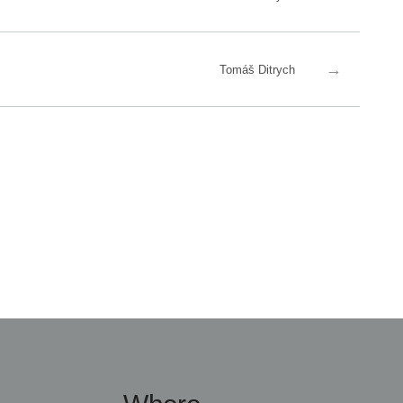
→
Tomáš Ditrych