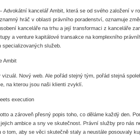
 – Advokátní kancelář Ambit, která se od svého založení v r
ýznamný hráč v oblasti právního poradenství, oznamuje zm
ůsobení kanceláře na trhu a její transformaci z kanceláře z
rtupy a venture kapitálové transakce na komplexního právní
m specializovaných služeb.
e Ambit
vizuál. Nový web. Ale pořád stejný tým, pořád stejná spoleh
e, na kterou jsou naši klienti zvyklí.
eets execution
motto a zároveň přesný popis toho, co děláme každý den. 
 jejich ambice a sny ve skutečnost. Právní služby pro nás n
u o tom, aby se věci skutečně staly a neustále posouvaly ku