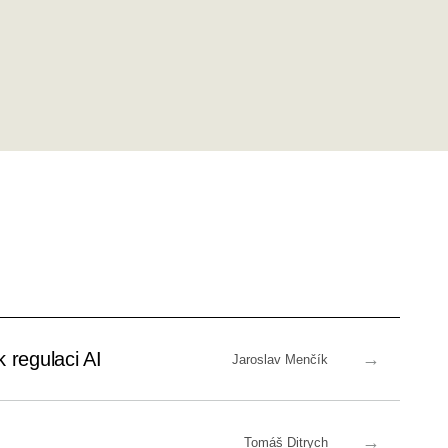
 regulaci AI
→
Jaroslav Menčík
→
Tomáš Ditrych