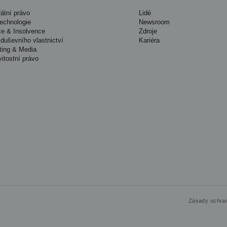
átní právo
Lidé
Technologie
Newsroom
ce & Insolvence
Zdroje
duševního vlastnictví
Kariéra
ting & Media
itostní právo
Zásady ochran