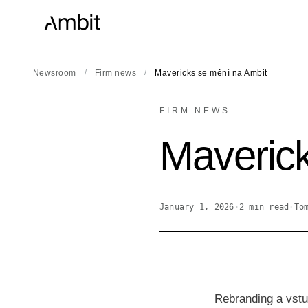
/
/
Newsroom
Firm news
Mavericks se mění na Ambit
FIRM NEWS
Maveric
January 1, 2026
·
2
min read
·
To
Rebranding a vstu