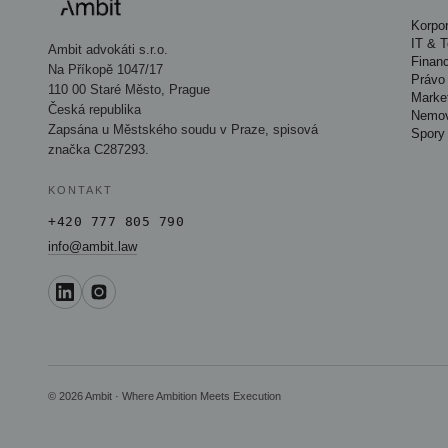
Korpor
IT & 
Ambit advokáti s.r.o.
Finan
Na Příkopě 1047/17
Právo 
110 00 Staré Město, Prague
Marke
Česká republika
Nemov
Zapsána u Městského soudu v Praze, spisová
Spory
značka C287293.
KONTAKT
+420 777 805 790
info@ambit.law
© 2026 Ambit · Where Ambition Meets Execution