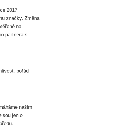
oce 2017
ěnu značky. Změna
aměřené na
ho partnera s
livost, pořád
Pomáháme našim
ejsou jen o
předu.