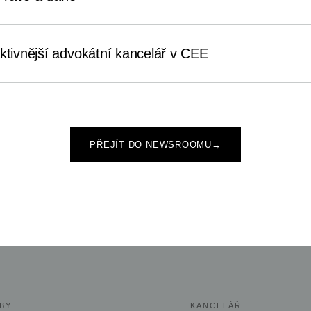
aktivnější advokátní kancelář v CEE
PŘEJÍT DO NEWSROOMU
→
BY
KANCELÁŘ