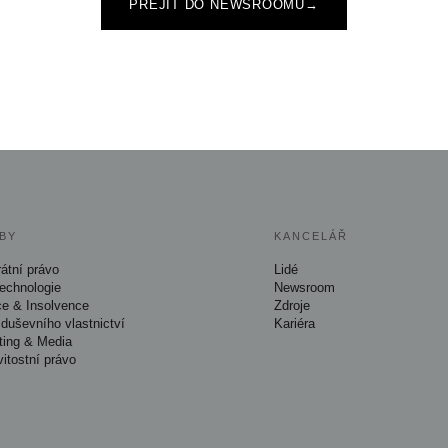
PŘEJÍT DO NEWSROOMU
→
BY
KANCELÁŘ
átní právo
Lidé
Technologie
Newsroom
ce & Insolvence
Zdroje
duševního vlastnictví
Kariéra
ting & Media
itostní právo