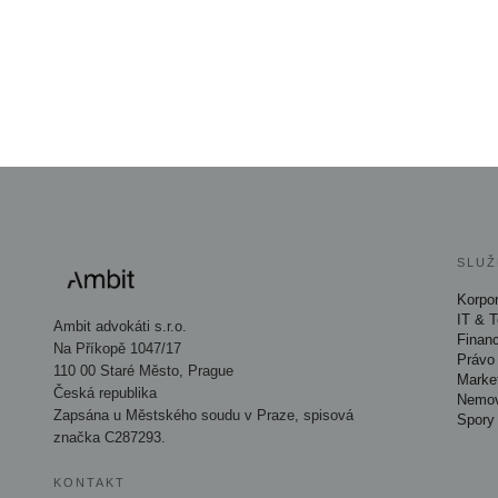
SLUŽ
Korpor
IT & 
Ambit advokáti s.r.o.
Finan
Na Příkopě 1047/17
Právo 
110 00 Staré Město, Prague
Marke
Česká republika
Nemov
Zapsána u Městského soudu v Praze, spisová
Spory
značka C287293.
KONTAKT