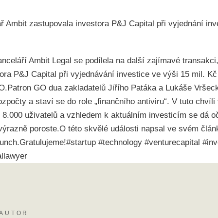
ř Ambit zastupovala investora P&J Capital při vyjednání inv
nceláří Ambit Legal se podílela na další zajímavé transakci
ora P&J Capital při vyjednávání investice ve výši 15 mil. K
O.Patron GO dua zakladatelů Jiřího Patáka a Lukáše Vršeck
ozpočty a staví se do role „finančního antiviru“. V tuto chvíl
s 8.000 uživatelů a vzhledem k aktuálním investicím se dá o
výrazně poroste.O této skvělé události napsal ve svém člán
nch.Gratulujeme!#startup #technology #venturecapital #in
allawyer
AUTOR