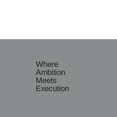
Where
Ambition
Meets
Execution