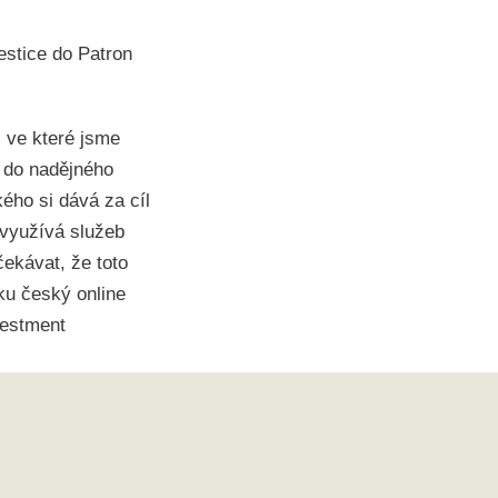
estice do Patron
, ve které jsme
č do nadějného
ého si dává za cíl
i využívá služeb
čekávat, že toto
ku český online
vestment