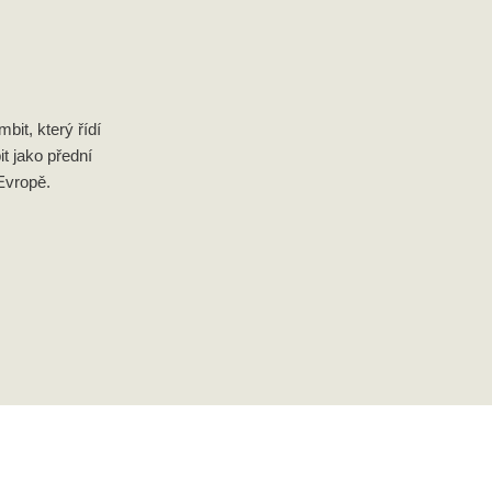
it, který řídí
it jako přední
Evropě.