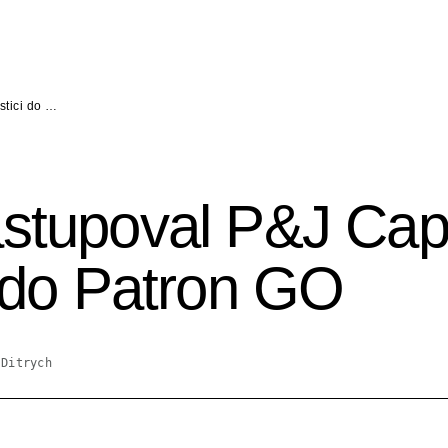
stici do …
stupoval P&J Capit
i do Patron GO
 Ditrych