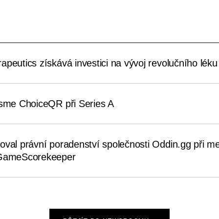
peutics získává investici na vývoj revolučního léku 
jsme ChoiceQR při Series A
oval právní poradenství společnosti Oddin.gg při me
 GameScorekeeper