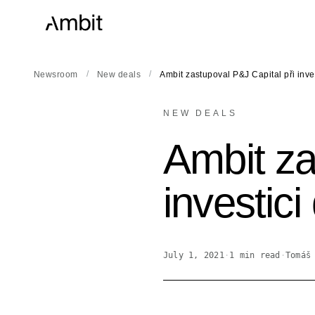
/
/
Newsroom
New deals
Ambit zastupoval P&J Capital při inve
NEW DEALS
Ambit za
investic
July 1, 2021
·
1
min read
·
Tomáš