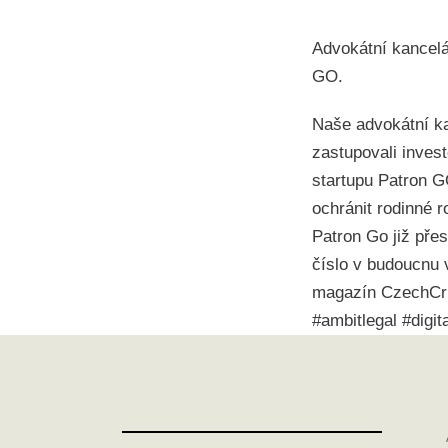
Advokátní kancelá
GO.
Naše advokátní ka
zastupovali invest
startupu Patron G
ochránit rodinné r
Patron Go již pře
číslo v budoucnu 
magazín CzechCru
#ambitlegal #digit