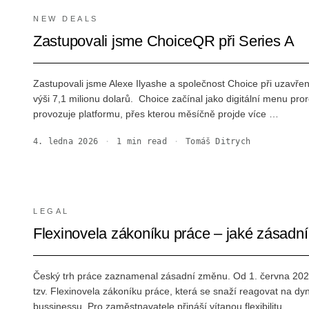
NEW DEALS
Zastupovali jsme ChoiceQR při Series A
Zastupovali jsme Alexe Ilyashe a společnost Choice při uzavření
výši 7,1 milionu dolarů. ‍ Choice začínal jako digitální menu pr
provozuje platformu, přes kterou měsíčně projde více …
4. ledna 2026
·
1
min read
·
Tomáš Ditrych
LEGAL
Flexinovela zákoníku práce – jaké zásadn
Český trh práce zaznamenal zásadní změnu. Od 1. června 2025
tzv. Flexinovela zákoníku práce, která se snaží reagovat na 
bussinessu. Pro zaměstnavatele přináší vítanou flexibilitu …