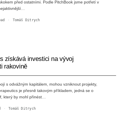
kokem před ostatními. Podle PitchBook jsme potřetí v
nejaktivnější…
ad
·
Tomáš Ditrych
 získává investici na vývoj
ti rakovině
ojí s odvážným kapitálem, mohou vzniknout projekty,
erapeutics je přesně takovým příkladem, jedná se o
f, který by mohl přinést…
d
·
Tomáš Ditrych