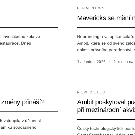
FIRM NEWS
Mavericks se mění 
 investičního kola ve
Rebranding a vstup kanceláře 
orestaurace. Dnes
Ambit, která se od svého zalo
oblasti právního poradenstv
1. ledna 2026
·
2
min rea
NEW DEALS
í změny přináší?
Ambit poskytoval pr
při mezinárodní akv
 vstoupila v účinnost
dynamiku současného
Český technologický lídr posil