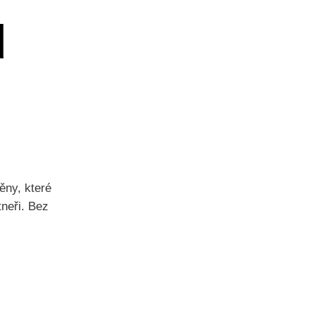
d
ěny, které
tneři. Bez