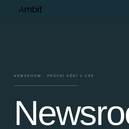
NEWSROOM · PRÁVNÍ DĚNÍ V CEE
Newsr