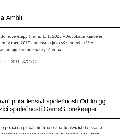
na Ambit
do nové etapy Praha, 1. 1. 2026 – Advokátní kancelář
žení v roce 2017 etablovala jako významný hráč v
í, oznamuje změnu značky. Změna…
d
·
Tomáš Ditrych
ávní poradenství společnosti Oddin.gg
izici společnosti GameScorekeeper
uje pozici na globálním trhu e-sportu akvizicí dánského