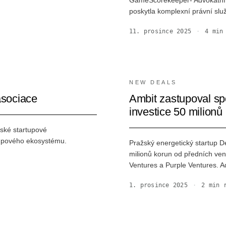
GameScorekeeper- Advokátní k
poskytla komplexní právní sl
11. prosince 2025
·
4
min 
NEW DEALS
asociace
Ambit zastupoval sp
investice 50 milionů
eské startupové
tupového ekosystému.
Pražský energetický startup D
milionů korun od předních ven
Ventures a Purple Ventures. 
1. prosince 2025
·
2
min r