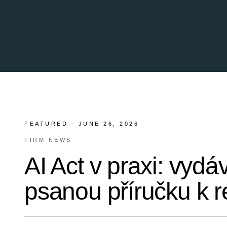
FEATURED ·
JUNE 26, 2026
FIRM NEWS
AI Act v praxi: vyd
psanou příručku k r