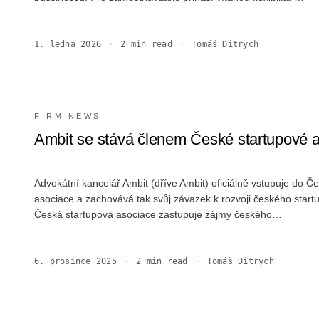
1. ledna 2026
·
2
min read
·
Tomáš Ditrych
FIRM NEWS
Ambit se stává členem České startupové 
Advokátní kancelář Ambit (dříve Ambit) oficiálně vstupuje do Č
asociace a zachovává tak svůj závazek k rozvoji českého star
Česká startupová asociace zastupuje zájmy českého…
6. prosince 2025
·
2
min read
·
Tomáš Ditrych