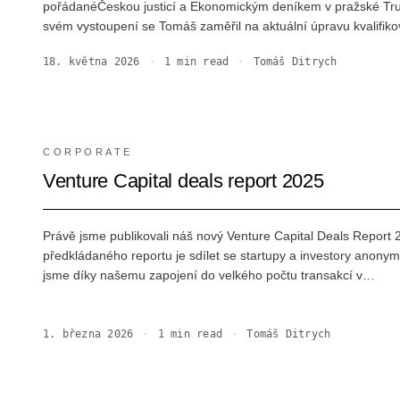
pořádanéČeskou justicí a Ekonomickým deníkem v pražské Truh
svém vystoupení se Tomáš zaměřil na aktuální úpravu kvalifi
18. května 2026
·
1
min read
·
Tomáš Ditrych
CORPORATE
Venture Capital deals report 2025
Právě jsme publikovali náš nový Venture Capital Deals Report 
předkládaného reportu je sdílet se startupy a investory anonym
jsme díky našemu zapojení do velkého počtu transakcí v…
1. března 2026
·
1
min read
·
Tomáš Ditrych