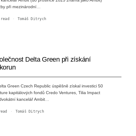
ancelář Ambit (do prosince 2025 známá jako Ambit)
užby při mezinárodní…
read
·
Tomáš Ditrych
olečnost Delta Green při získání
 korun
elta Green Czech Republic úspěšně získal investici 50
ture kapitálových fondů Credo Ventures, Tilia Impact
Advokátní kancelář Ambit…
ead
·
Tomáš Ditrych