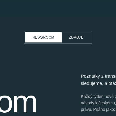
NEWSROOM
ZDROJE
Poznatky z trans
sledujeme, a otáz
oom
Každý týden nové o
návody k českému,
právu. Psáno jako: 