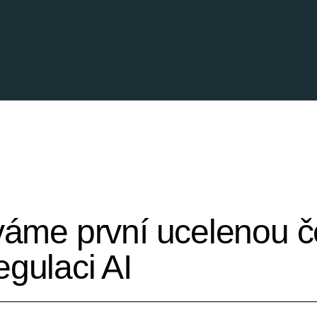
áváme první ucelenou 
egulaci AI