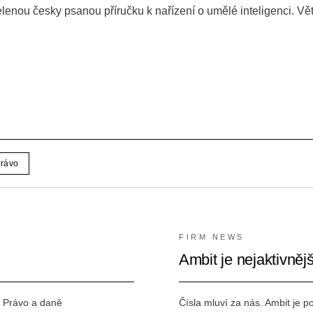
elenou česky psanou příručku k nařízení o umělé inteligenci. Vě
rávo
FIRM NEWS
Ambit je nejaktivněj
e Právo a daně
Čísla mluví za nás. Ambit je p