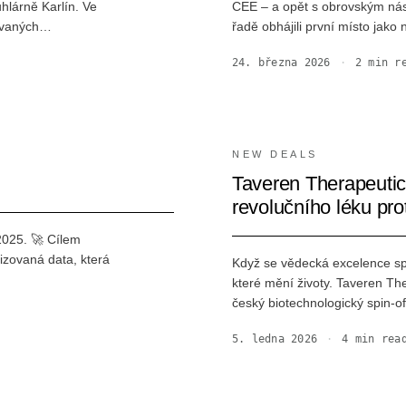
lárně Karlín. Ve
CEE – a opět s obrovským nás
kovaných…
řadě obhájili první místo jako 
24. března 2026
·
2
min re
NEW DEALS
Taveren Therapeutics
revolučního léku pro
2025. 🚀 Cílem
izovaná data, která
Když se vědecká excelence sp
které mění životy. Taveren Th
český biotechnologický spin-of
5. ledna 2026
·
4
min rea