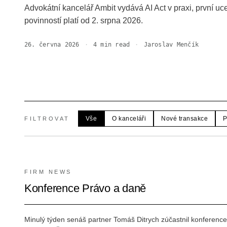
Advokátní kancelář Ambit vydává AI Act v praxi, první uc
povinností platí od 2. srpna 2026.
26. června 2026
·
4
min read
·
Jaroslav Menčík
Vše
O kanceláři
Nové transakce
P
FILTROVAT
FIRM NEWS
Konference Právo a daně
Minulý týden senáš partner Tomáš Ditrych zúčastnil konferenc