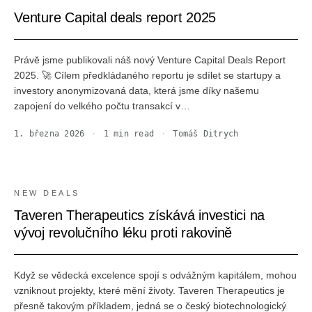
Venture Capital deals report 2025
Právě jsme publikovali náš nový Venture Capital Deals Report
2025. 🚀 Cílem předkládaného reportu je sdílet se startupy a
investory anonymizovaná data, která jsme díky našemu
zapojení do velkého počtu transakcí v…
1. března 2026
·
1
min read
·
Tomáš Ditrych
NEW DEALS
Taveren Therapeutics získává investici na
vývoj revolučního léku proti rakovině
Když se vědecká excelence spojí s odvážným kapitálem, mohou
vzniknout projekty, které mění životy. Taveren Therapeutics je
přesně takovým příkladem, jedná se o český biotechnologický