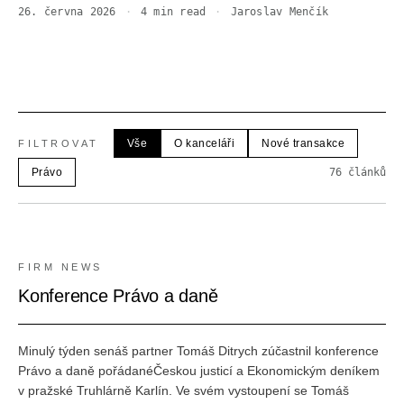
26. června 2026
·
4
min read
·
Jaroslav Menčík
Vše
O kanceláři
Nové transakce
FILTROVAT
Právo
76
článků
FIRM NEWS
Konference Právo a daně
Minulý týden senáš partner Tomáš Ditrych zúčastnil konference
Právo a daně pořádanéČeskou justicí a Ekonomickým deníkem
v pražské Truhlárně Karlín. Ve svém vystoupení se Tomáš