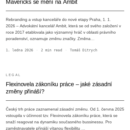
Mavericks se mění na Ambit
Rebranding a vstup kanceláře do nové etapy Praha, 1. 1.
2026 – Advokátní kancelář Ambit, která se od svého založení v
roce 2017 etablovala jako významný hráč v oblasti právního
poradenství, oznamuje změnu značky. Změna…
1. ledna 2026
·
2
min read
·
Tomáš Ditrych
LEGAL
Flexinovela zákoníku práce – jaké zásadní
změny přináší?
Český trh práce zaznamenal zásadní změnu. Od 1. června 2025
vstoupila v účinnost tzv. Flexinovela zákoníku práce, která se
snaží reagovat na dynamiku současného bussinessu. Pro
zaměstnavatele přináší vítanou flexibilitu …