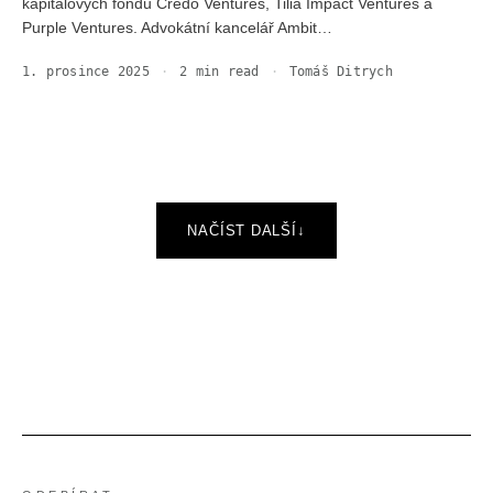
kapitálových fondů Credo Ventures, Tilia Impact Ventures a
Purple Ventures. Advokátní kancelář Ambit…
1. prosince 2025
·
2
min read
·
Tomáš Ditrych
NAČÍST DALŠÍ
↓