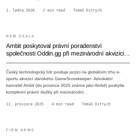
1. ledna 2026
·
2
min read
·
Tomáš Ditrych
NEW DEALS
Ambit poskytoval právní poradenství
společnosti Oddin.gg při mezinárodní akvizici
společnosti GameScorekeeper
Český technologický lídr posiluje pozici na globálním trhu e-
sportu akvizicí dánského GameScorekeeper- Advokátní
kancelář Ambit (do prosince 2025 známá jako Ambit) poskytla
komplexní právní služby při mezinárodní…
11. prosince 2025
·
4
min read
·
Tomáš Ditrych
FIRM NEWS