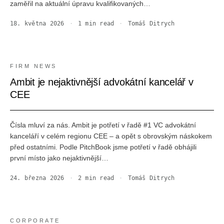
zaměřil na aktuální úpravu kvalifikovaných…
18. května 2026
·
1
min read
·
Tomáš Ditrych
FIRM NEWS
Ambit je nejaktivnější advokátní kancelář v
CEE
Čísla mluví za nás. Ambit je potřetí v řadě #1 VC advokátní
kanceláří v celém regionu CEE – a opět s obrovským náskokem
před ostatními. Podle PitchBook jsme potřetí v řadě obhájili
první místo jako nejaktivnější…
24. března 2026
·
2
min read
·
Tomáš Ditrych
CORPORATE