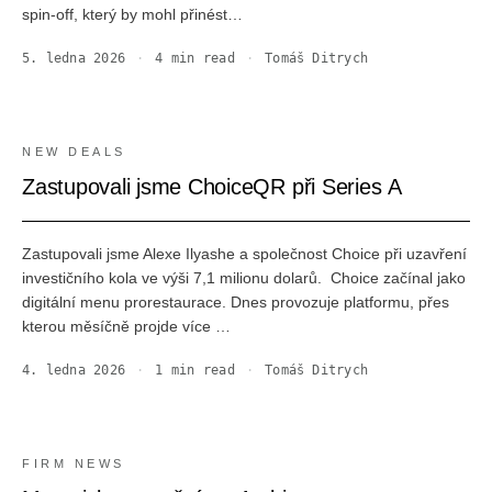
spin-off, který by mohl přinést…
5. ledna 2026
·
4
min read
·
Tomáš Ditrych
NEW DEALS
Zastupovali jsme ChoiceQR při Series A
Zastupovali jsme Alexe Ilyashe a společnost Choice při uzavření
investičního kola ve výši 7,1 milionu dolarů. ‍ Choice začínal jako
digitální menu prorestaurace. Dnes provozuje platformu, přes
kterou měsíčně projde více …
4. ledna 2026
·
1
min read
·
Tomáš Ditrych
FIRM NEWS