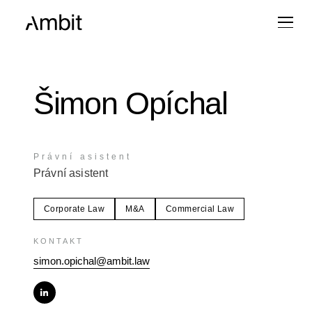
Šimon Opíchal
Právní asistent
Právní asistent
Corporate Law
M&A
Commercial Law
KONTAKT
simon.opichal@ambit.law