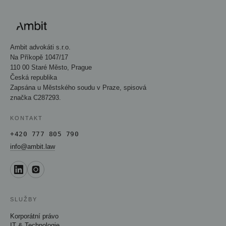
Ambit advokáti s.r.o.
Na Příkopě 1047/17
110 00 Staré Město, Prague
Česká republika
Zapsána u Městského soudu v Praze, spisová
značka C287293.
KONTAKT
+420 777 805 790
info@ambit.law
SLUŽBY
Korporátní právo
IT & Technologie