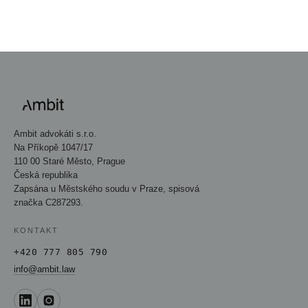
Ambit advokáti s.r.o.
Na Příkopě 1047/17
110 00 Staré Město, Prague
Česká republika
Zapsána u Městského soudu v Praze, spisová
značka C287293.
KONTAKT
+420 777 805 790
info@ambit.law