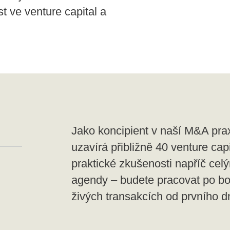
t ve venture capital a
Jako koncipient v naší M&A prax
uzavírá přibližně 40 venture cap
praktické zkušenosti napříč cel
agendy – budete pracovat po bo
živých transakcích od prvního d