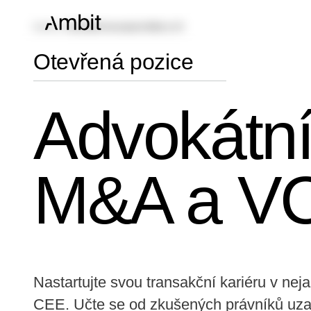
Kariéra
/
Advokátní koncipient M&A a VC
Otevřená pozice
Advokátní
M&A a V
Nastartujte svou transakční kariéru v nej
CEE. Učte se od zkušených právníků uzaví