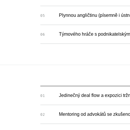
Plynnou angličtinu (písemně i ústn
05
Týmového hráče s podnikatelský
06
Jedinečný deal flow a expozici tr
01
Mentoring od advokátů se zkušeno
02