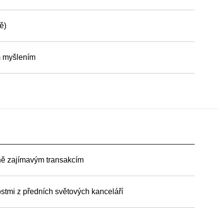
ě)
m myšlením
žně zajímavým transakcím
stmi z předních světových kanceláří