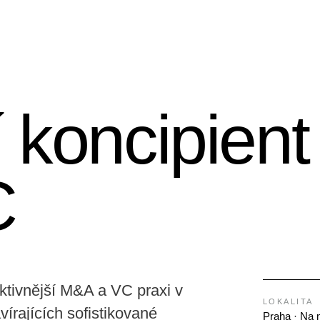
 koncipient
C
aktivnější M&A a VC praxi v
LOKALITA
rajících sofistikované
Praha · Na 