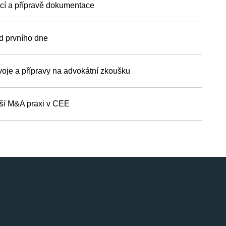
akcí a přípravě dokumentace
od prvního dne
voje a přípravy na advokátní zkoušku
ější M&A praxi v CEE