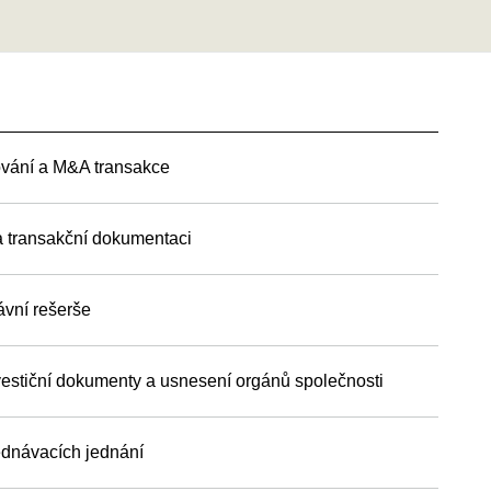
ování a M&A transakce
 a transakční dokumentaci
ávní rešerše
vestiční dokumenty a usnesení orgánů společnosti
jednávacích jednání