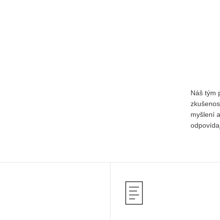
Náš tým p
zkušenos
myšlení a
odpovídaj