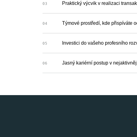
Praktický výcvik v realizaci trans
03
Týmové prostředí, kde přispíváte 
04
Investici do vašeho profesního roz
05
Jasný kariérní postup v nejaktivn
06