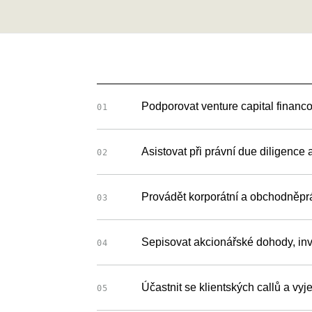
Podporovat venture capital financ
01
Asistovat při právní due diligence
02
Provádět korporátní a obchodněpr
03
Sepisovat akcionářské dohody, in
04
Účastnit se klientských callů a vy
05