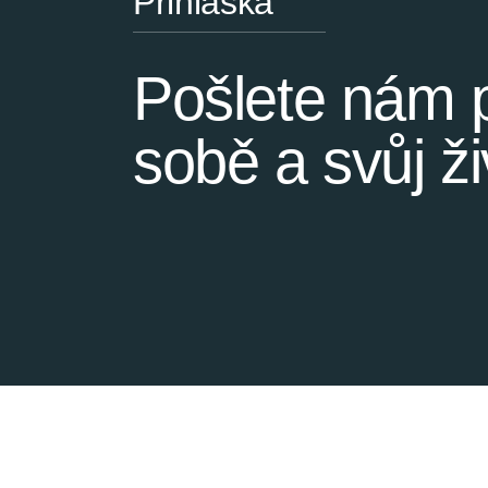
Přihláška
Pošlete nám p
sobě a svůj ži