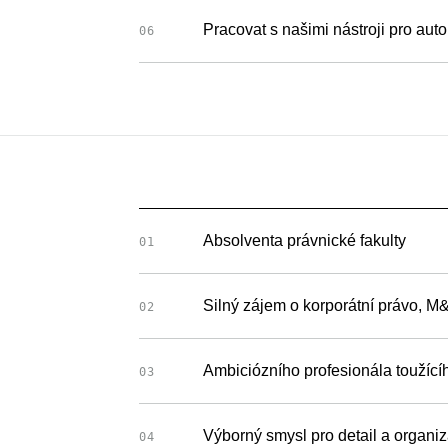
Pracovat s našimi nástroji pro au
06
Absolventa právnické fakulty
01
Silný zájem o korporátní právo, M&
02
Ambiciózního profesionála toužící
03
Výborný smysl pro detail a organi
04