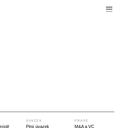
ÚVAZEK
PRAXE
místě
Plný úvazek
M&A a VC