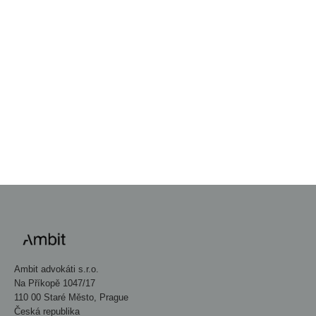
01 Mar 2026
CORPORATE
Venture Capital deals report 2025
PŘEJÍT DO NEWSROOMU
→
Ambit advokáti s.r.o.
Na Příkopě 1047/17
110 00 Staré Město, Prague
Česká republika