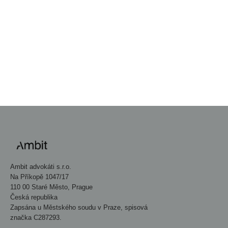
PŘEJÍT DO NEWSROOMU
→
Ambit advokáti s.r.o.
Na Příkopě 1047/17
110 00 Staré Město, Prague
Česká republika
Zapsána u Městského soudu v Praze, spisová
značka C287293.