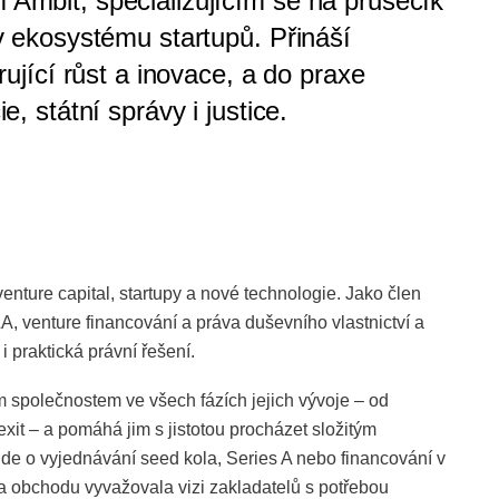
Ambit, specializujícím se na průsečík
v ekosystému startupů. Přináší
rující růst a inovace, a do praxe
, státní správy i justice.
nture capital, startupy a nové technologie. Jako člen
&A, venture financování a práva duševního vlastnictví a
i praktická právní řešení.
m společnostem ve všech fázích jejich vývoje – od
exit – a pomáhá jim s jistotou procházet složitým
jde o vyjednávání seed kola, Series A nebo financování v
ura obchodu vyvažovala vizi zakladatelů s potřebou