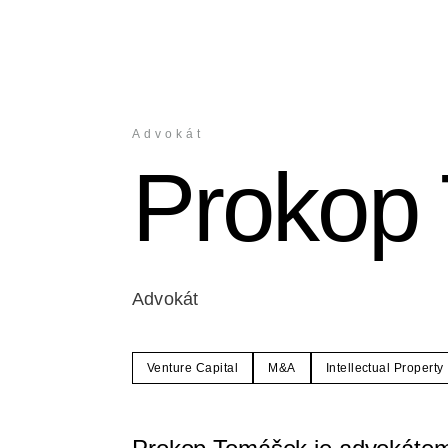
Advokát
Prokop
Advokát
Venture Capital
M&A
Intellectual Property