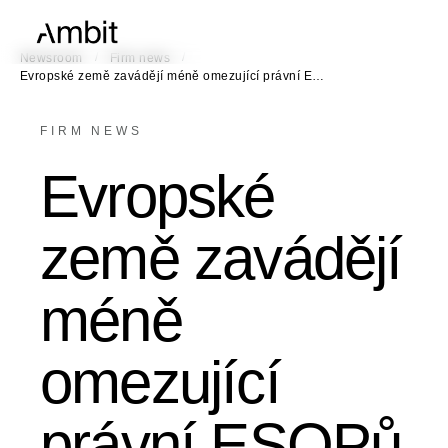
/
/
Newsroom
Firm news
Evropské země zavádějí méně omezující právní E…
FIRM NEWS
Evropské
země zavádějí
méně
omezující
právní ESOPů