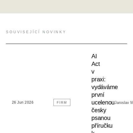
SOUVISEJÍCÍ NOVINKY
AI
Act
v
praxi:
vydáváme
první
ucelenou
Jaroslav 
26 Jun 2026
FIRM
česky
psanou
příručku