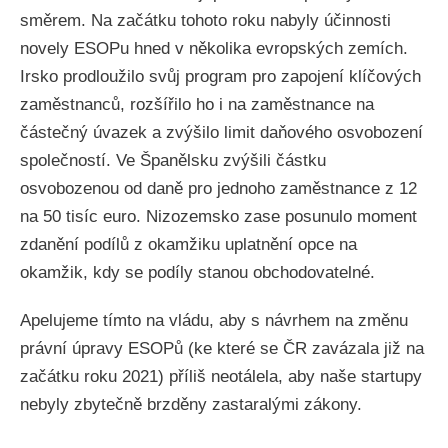
směrem. Na začátku tohoto roku nabyly účinnosti
novely ESOPu hned v několika evropských zemích.
Irsko prodloužilo svůj program pro zapojení klíčových
zaměstnanců, rozšířilo ho i na zaměstnance na
částečný úvazek a zvýšilo limit daňového osvobození
společností. Ve Španělsku zvýšili částku
osvobozenou od daně pro jednoho zaměstnance z 12
na 50 tisíc euro. Nizozemsko zase posunulo moment
zdanění podílů z okamžiku uplatnění opce na
okamžik, kdy se podíly stanou obchodovatelné.
Apelujeme tímto na vládu, aby s návrhem na změnu
právní úpravy ESOPů (ke které se ČR zavázala již na
začátku roku 2021) příliš neotálela, aby naše startupy
nebyly zbytečně brzděny zastaralými zákony.