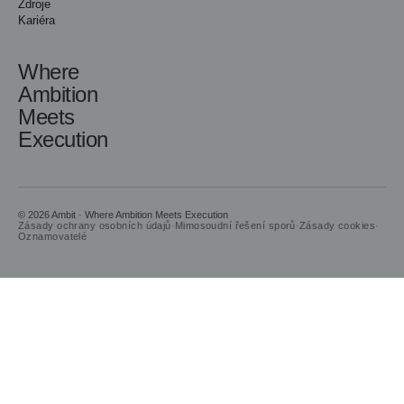
Zdroje
Kariéra
Where
Ambition
Meets
Execution
© 2026 Ambit · Where Ambition Meets Execution
Zásady ochrany osobních údajů
·
Mimosoudní řešení sporů
·
Zásady cookies
·
Oznamovatelé