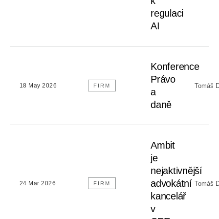
k
regulaci
AI
Konference
Právo
Tomáš D
18 May 2026
FIRM
a
daně
Ambit
je
nejaktivnější
advokátní
Tomáš D
24 Mar 2026
FIRM
kancelář
v