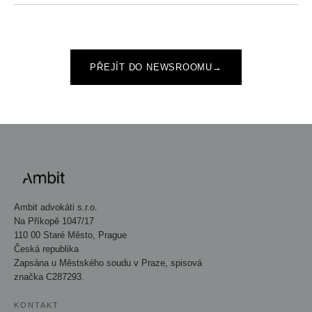
PŘEJÍT DO NEWSROOMU
→
Ambit advokáti s.r.o.
Na Příkopě 1047/17
110 00 Staré Město, Prague
Česká republika
Zapsána u Městského soudu v Praze, spisová
značka C287293.
KONTAKT