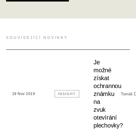
SOUVISEJÍCÍ NOVINKY
Je
možné
získat
ochrannou
známku
Tomáš D
19 Nov 2019
INSIGHT
na
zvuk
otevírání
plechovky?