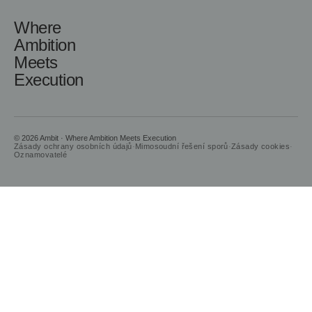
Where
Ambition
Meets
Execution
© 2026 Ambit · Where Ambition Meets Execution
Zásady ochrany osobních údajů
·
Mimosoudní řešení sporů
·
Zásady cookies
·
Oznamovatelé