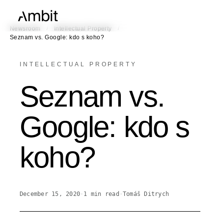
/
/
Newsroom
Intellectual Property
Seznam vs. Google: kdo s koho?
INTELLECTUAL PROPERTY
Seznam vs.
Google: kdo s
koho?
December 15, 2020
·
1
min read
·
Tomáš Ditrych