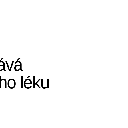
ává
ího léku