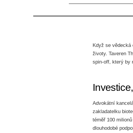
Když se vědecká e
životy. Taveren T
spin-off, který by
Investice
Advokátní kancelá
zakladatelku biote
téměř 100 milionů 
dlouhodobé podpo