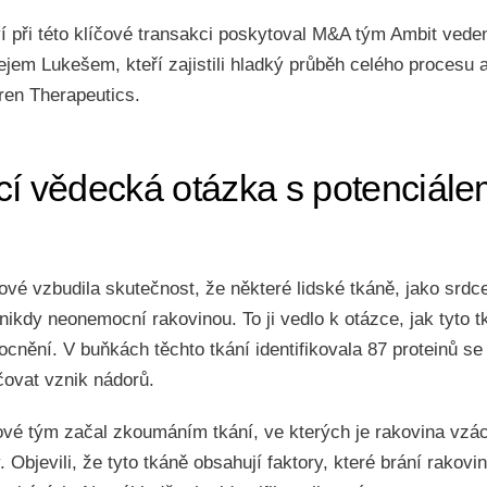
í při této klíčové transakci poskytoval M&A tým Ambit ve
jem Lukešem, kteří zajistili hladký průběh celého procesu
ren Therapeutics.
cí vědecká otázka s potenciál
vé vzbudila skutečnost, že některé lidské tkáně, jako srdc
ikdy neonemocní rakovinou. To ji vedlo k otázce, jak tyto t
nění. V buňkách těchto tkání identifikovala 87 proteinů se
čovat vznik nádorů.
vé tým začal zkoumáním tkání, ve kterých je rakovina vzácn
. Objevili, že tyto tkáně obsahují faktory, které brání rako