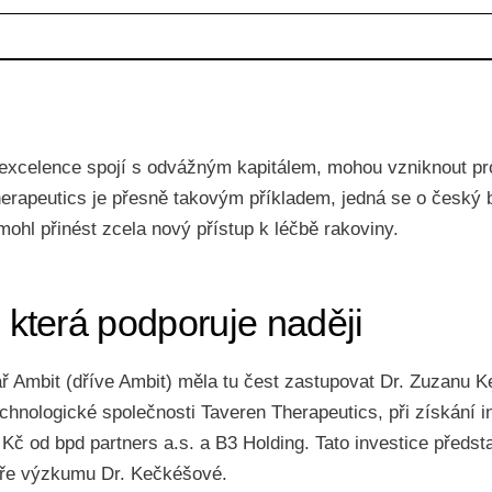
xcelence spojí s odvážným kapitálem, mohou vzniknout pro
herapeutics je přesně takovým příkladem, jedná se o český 
 mohl přinést zcela nový přístup k léčbě rakoviny.
, která podporuje naději
ř Ambit (dříve Ambit) měla tu čest zastupovat Dr. Zuzanu 
chnologické společnosti Taveren Therapeutics, při získání i
Kč od bpd partners a.s. a B3 Holding. Tato investice předsta
ře výzkumu Dr. Kečkéšové.