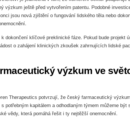
ý výzkum ještě před vytvořením patentu. Podobné investice
onci jsou nová zjištění o fungování lidského těla nebo dokon
onemocnění.
í k dokončení klíčové preklinické fáze. Pokud bude projekt 
ádost o zahájení klinických zkoušek zahrnujících lidské pac
armaceutický výzkum ve svět
eren Therapeutics potvrzují, že český farmaceutický výzkum
ní s potřebným kapitálem a odhodlaným týmem můžeme být
ké vědy, která pomáhá řešit i ty nejtěžší onemocnění.