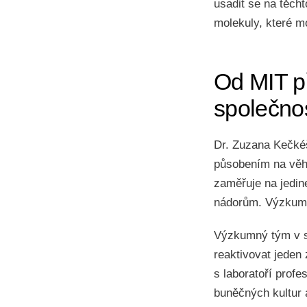
usadit se na těcht
molekuly, které m
Od MIT p
společnos
Dr. Zuzana Kečké
působením na věhl
zaměřuje na jedine
nádorům. Výzkum 
Výzkumný tým v s
reaktivovat jeden
s laboratoří prof
buněčných kultur 