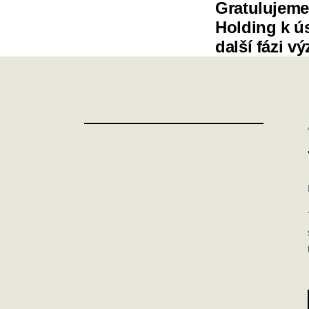
Gratulujeme
Holding k ú
další fázi v