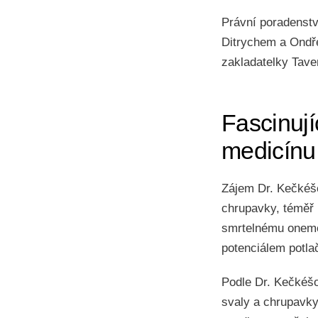
Právní poradenstv
Ditrychem a Ondře
zakladatelky Tave
Fascinují
medicínu
Zájem Dr. Kečkéšo
chrupavky, téměř n
smrtelnému onemoc
potenciálem potla
Podle Dr. Kečkéšo
svaly a chrupavky