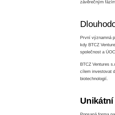
závěrečným fázím
Dlouhodo
První významná p
kdy BTCZ Ventures
společnost a ÚOCH
BTCZ Ventures s.r
cílem investovat d
biotechnologií.
Unikátní
Popsaná forma par