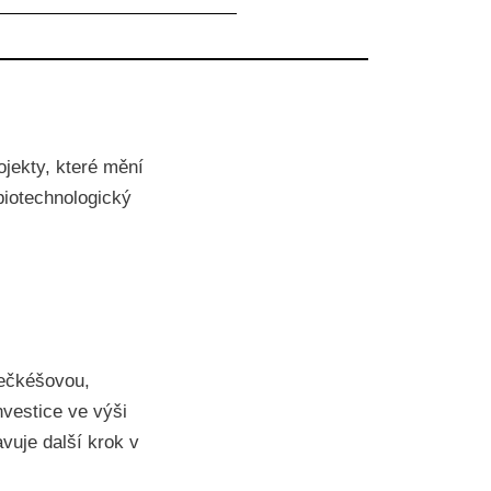
jekty, které mění
biotechnologický
Kečkéšovou,
nvestice ve výši
vuje další krok v