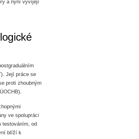
ry a nyní vyvíjejí
logické
postgraduálním
). Její práce se
 se proti zhoubným
 (ÚOCHB).
schopnými
ány ve spolupráci
m testováním, od
ní blíží k