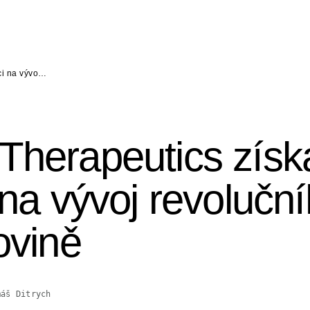
ici na vývo…
Therapeutics získ
 na vývoj revolučn
ovině
máš Ditrych