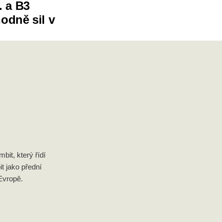
. a B3
odně sil v
it, který řídí
it jako přední
Evropě.