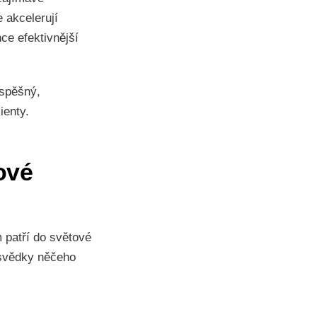
 akcelerují
ce efektivnější
úspěšný,
ienty.
ové
 patří do světové
 svědky něčeho