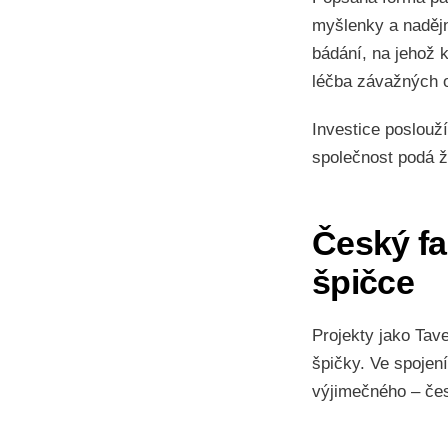
myšlenky a nadějn
bádání, na jehož k
léčba závažných 
Investice poslouž
společnost podá ž
Český f
špičce
Projekty jako Tav
špičky. Ve spoje
výjimečného – čes