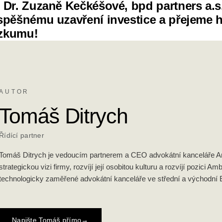
 Dr. Zuzaně Kečkéšové, bpd partners a.s
spěšnému uzavření investice a přejeme h
ýzkumu!
AUTOR
Tomáš Ditrych
Řídící partner
Tomáš Ditrych je vedoucím partnerem a CEO advokátní kanceláře Amb
strategickou vizi firmy, rozvíjí její osobitou kulturu a rozvíjí pozici Amb
technologicky zaměřené advokátní kanceláře ve střední a východní 
Napište Tomáš přímo
→