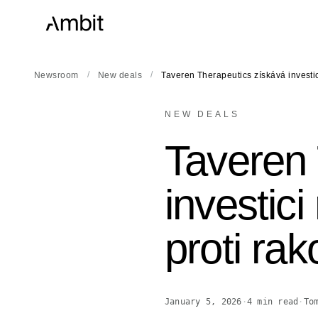
/
/
Newsroom
New deals
Taveren Therapeutics získává invest
NEW DEALS
Taveren 
investici
proti rak
January 5, 2026
·
4
min read
·
To