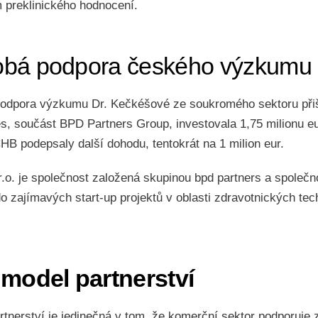
 preklinického hodnocení.
bá podpora českého výzkumu
odpora výzkumu Dr. Kečkéšové ze soukromého sektoru přiš
, součást BPD Partners Group, investovala 1,75 milionu eu
B podepsaly další dohodu, tentokrát na 1 milion eur.
.o. je společnost založená skupinou bpd partners a společn
o zajímavých start-up projektů v oblasti zdravotnických tec
 model partnerství
tnerství je jedinečná v tom, že komerční sektor podporuje 