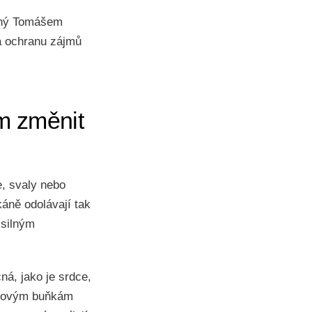
dený Tomášem
 a ochranu zájmů
em změnit
e, svaly nebo
káně odolávají tak
 silným
á, jako je srdce,
vinovým buňkám