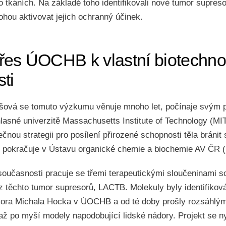
o tkáních. Na základě toho identifikovali nové tumor supreso
ohou aktivovat jejich ochranný účinek.
řes ÚOCHB k vlastní biotechno
ti
šová se tomuto výzkumu věnuje mnoho let, počínaje svým 
asné univerzitě Massachusetts Institute of Technology (MIT
čnou strategii pro posílení přirozené schopnosti těla bránit
pokračuje v Ústavu organické chemie a biochemie AV ČR
oučasnosti pracuje se třemi terapeutickými sloučeninami 
 z těchto tumor supresorů, LACTB. Molekuly byly identifikov
esora Michala Hocka v ÚOCHB a od té doby prošly rozsáhlý
až po myší modely napodobující lidské nádory. Projekt se ny