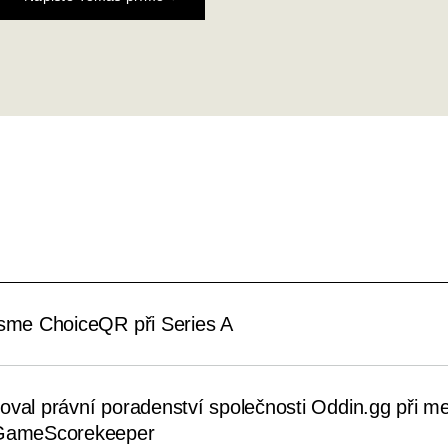
jsme ChoiceQR při Series A
oval právní poradenství společnosti Oddin.gg při me
 GameScorekeeper