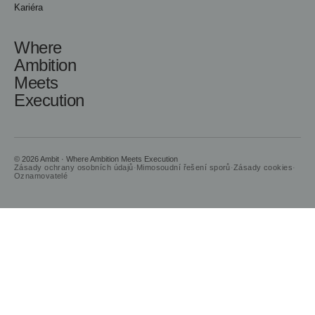
Kariéra
Where
Ambition
Meets
Execution
© 2026 Ambit · Where Ambition Meets Execution
Zásady ochrany osobních údajů
·
Mimosoudní řešení sporů
·
Zásady cookies
·
Oznamovatelé