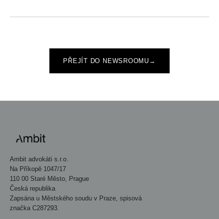
PŘEJÍT DO NEWSROOMU
→
Ambit advokáti s.r.o.
Na Příkopě 1047/17
110 00 Staré Město, Prague
Česká republika
Zapsána u Městského soudu v Praze, spisová
značka C287293.