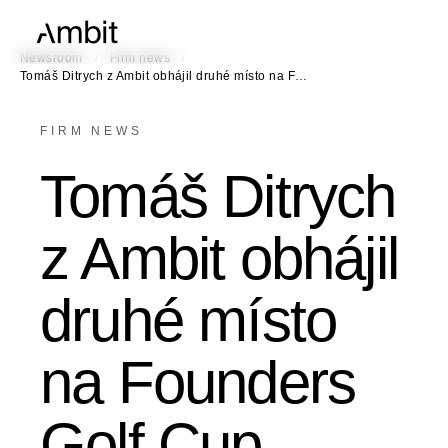
/
/
Newsroom
Firm news
Tomáš Ditrych z Ambit obhájil druhé místo na F…
FIRM NEWS
Tomáš Ditrych
z Ambit obhájil
druhé místo
na Founders
Golf Cup