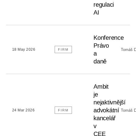
regulaci
AI
Konference
Právo
Tomáš D
18 May 2026
FIRM
a
daně
Ambit
je
nejaktivnější
advokátní
Tomáš D
24 Mar 2026
FIRM
kancelář
v
CEE