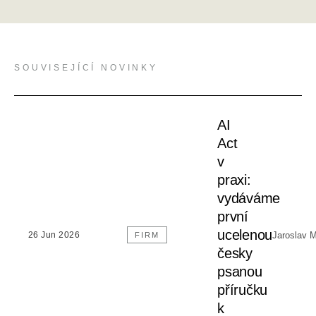
SOUVISEJÍCÍ NOVINKY
AI
Act
v
praxi:
vydáváme
první
ucelenou
Jaroslav 
26 Jun 2026
FIRM
česky
psanou
příručku
k