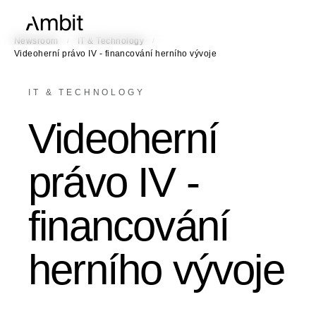
/
/
Newsroom
IT & Technology
Videoherní právo IV - financování herního vývoje
IT & TECHNOLOGY
Videoherní
právo IV -
financování
herního vývoje