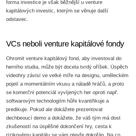
forma investice je však běžnější u venture
kapitálových investic, kterým se věnuje další
odstavec.
VCs neboli venture kapitálové fondy
Ohromit venture kapitálový fond, aby investoval do
herního studia, může být docela tvrdý oříšek. Úspěch
videohry závisí ve velké míře na designu, uměleckém
pojetí a momentálním vkusu a náladě hráčů, a proto
se komerční potenciál vyvíjených her oproti např.
softwarovým technologiím hůře kvantifikuje a
predikuje. Pokud ale dokážete prezentovat
dechbeoucí demo a dokážete, že váš tým má dost
zkušeností na úspěšné dokončení hry, cesta k
rizikovému kapitálu se vám otevře dokořán. Na co