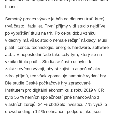
financí.
Samotný proces vývoje je běh na dlouhou trať, který
trvá často i řadu let. První příjmy vidí studio nejdříve
po vypuštění titulu na trh. Po celou dobu vzniku
videohry má však studio nemalé režijní náklady. Musí
platit licence, technologie, energie, hardware, software
atd… V neposlední řadě také celý tým, který se na
vzniku titulu podílí. Studia se často uchylují k
zakázkovému vývoji, aby si zajistila aspoň nějaký
zdroj příjmů, ten však zpomaluje samotné vydání hry.
Dle studie České počítačové hry zpracované
Institutem pro digitální ekonomiku z roku 2019 v ČR
bylo 56 % herních společností plně financováno z
vlastních zdrojů, 24 % obdrželo investici, 7 % využilo
crowdfunding a 12 % nefinanční podporu jako jsou