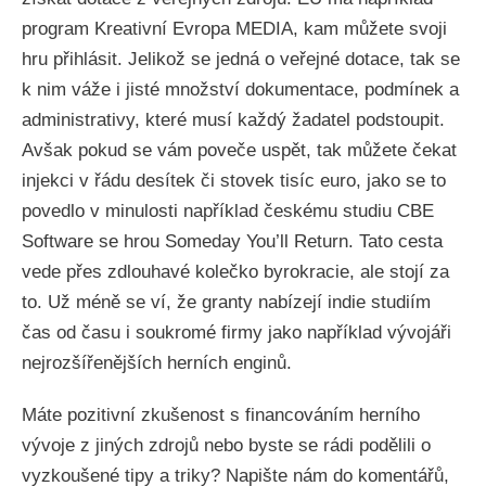
program Kreativní Evropa MEDIA, kam můžete svoji
hru přihlásit. Jelikož se jedná o veřejné dotace, tak se
k nim váže i jisté množství dokumentace, podmínek a
administrativy, které musí každý žadatel podstoupit.
Avšak pokud se vám poveče uspět, tak můžete čekat
injekci v řádu desítek či stovek tisíc euro, jako se to
povedlo v minulosti například českému studiu CBE
Software se hrou Someday You’ll Return. Tato cesta
vede přes zdlouhavé kolečko byrokracie, ale stojí za
to. Už méně se ví, že granty nabízejí indie studiím
čas od času i soukromé firmy jako například vývojáři
nejrozšířenějších herních enginů.
Máte pozitivní zkušenost s financováním herního
vývoje z jiných zdrojů nebo byste se rádi podělili o
vyzkoušené tipy a triky? Napište nám do komentářů,