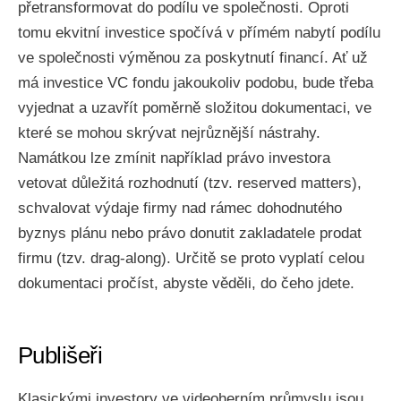
přetransformovat do podílu ve společnosti. Oproti
tomu ekvitní investice spočívá v přímém nabytí podílu
ve společnosti výměnou za poskytnutí financí. Ať už
má investice VC fondu jakoukoliv podobu, bude třeba
vyjednat a uzavřít poměrně složitou dokumentaci, ve
které se mohou skrývat nejrůznější nástrahy.
Namátkou lze zmínit například právo investora
vetovat důležitá rozhodnutí (tzv. reserved matters),
schvalovat výdaje firmy nad rámec dohodnutého
byznys plánu nebo právo donutit zakladatele prodat
firmu (tzv. drag-along). Určitě se proto vyplatí celou
dokumentaci pročíst, abyste věděli, do čeho jdete.
Publišeři
Klasickými investory ve videoherním průmyslu jsou