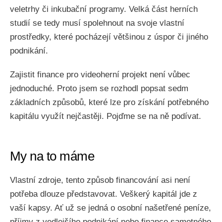
veletrhy či inkubační programy. Velká část herních
studií se tedy musí spolehnout na svoje vlastní
prostředky, které pocházejí většinou z úspor či jiného
podnikání.
Zajistit finance pro videoherní projekt není vůbec
jednoduché. Proto jsem se rozhodl popsat sedm
základních způsobů, které lze pro získání potřebného
kapitálu využít nejčastěji. Pojďme se na ně podívat.
My na to máme
Vlastní zdroje, tento způsob financování asi není
potřeba dlouze představovat. Veškerý kapitál jde z
vaší kapsy. Ať už se jedná o osobní našetřené peníze,
příjmy z vedlejšího podnikání nebo finance samotného