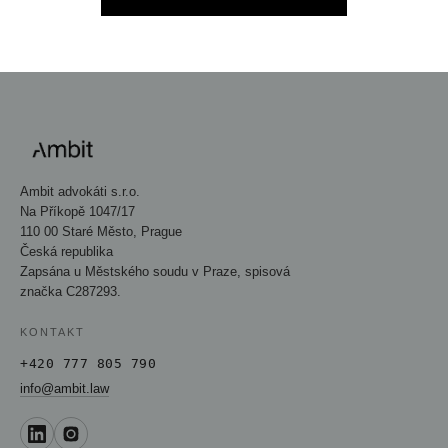
Ambit advokáti s.r.o.
Na Příkopě 1047/17
110 00 Staré Město, Prague
Česká republika
Zapsána u Městského soudu v Praze, spisová
značka C287293.
KONTAKT
+420 777 805 790
info@ambit.law