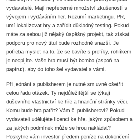
vydavatelé. Mají nepřeberné množství zkušeností s
vývojem i vydáváním her. Rozumí marketingu, PR,
umí lokalizovat hry a zařídit důkladný testing. Pokud
máte za sebou již nějaký úspěšný projekt, tak získat
podporu pro nový titul bude rozhodně snazší. Je
potřeba myslet na to, že se bavíte s profíky, rohlíkem
je neopijíte. Vaše hra musí být bomba (aspoň na
papíru:), aby do toho šel vydavatel s vámi.
Při jednání s publisherem je nutné smluvně ošetřit
celou řadu otázek. Ty nejdůležitější se týkají
duševního vlastnictví ke hře a finanční stránky věci.
Komu bude hra patřit? Vám či publisherovi? Pokud
vydavateli udělujéte licenci ke hře, jakým způsobem a
za jakých podmínek může se hrou nakládat?
Poskytne vám investor předem peníze na dokončení