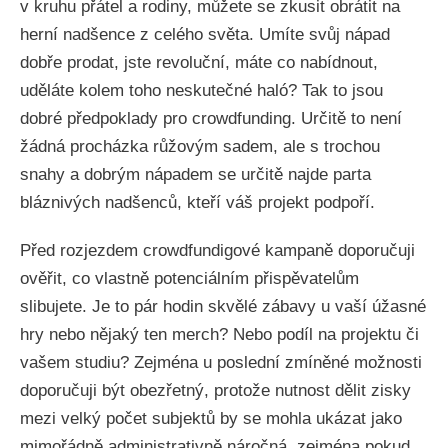
v kruhu přátel a rodiny, můžete se zkusit obrátit na
herní nadšence z celého světa. Umíte svůj nápad
dobře prodat, jste revoluční, máte co nabídnout,
uděláte kolem toho neskutečné haló? Tak to jsou
dobré předpoklady pro crowdfunding. Určitě to není
žádná procházka růžovým sadem, ale s trochou
snahy a dobrým nápadem se určitě najde parta
bláznivých nadšenců, kteří váš projekt podpoří.
Před rozjezdem crowdfundigové kampaně doporučuji
ověřit, co vlastně potenciálním přispěvatelům
slibujete. Je to pár hodin skvělé zábavy u vaší úžasné
hry nebo nějaký ten merch? Nebo podíl na projektu či
vašem studiu? Zejména u poslední zmíněné možnosti
doporučuji být obezřetný, protože nutnost dělit zisky
mezi velký počet subjektů by se mohla ukázat jako
mimořádně administrativně náročná, zejména pokud