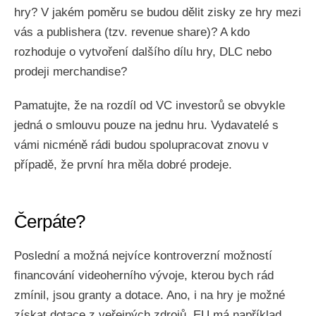
hry? V jakém poměru se budou dělit zisky ze hry mezi
vás a publishera (tzv. revenue share)? A kdo
rozhoduje o vytvoření dalšího dílu hry, DLC nebo
prodeji merchandise?
Pamatujte, že na rozdíl od VC investorů se obvykle
jedná o smlouvu pouze na jednu hru. Vydavatelé s
vámi nicméně rádi budou spolupracovat znovu v
případě, že první hra měla dobré prodeje.
Čerpáte?
Poslední a možná nejvíce kontroverzní možností
financování videoherního vývoje, kterou bych rád
zmínil, jsou granty a dotace. Ano, i na hry je možné
získat dotace z veřejných zdrojů. EU má například