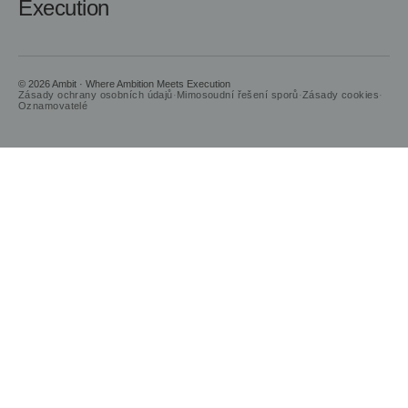
Execution
© 2026 Ambit · Where Ambition Meets Execution
Zásady ochrany osobních údajů
·
Mimosoudní řešení sporů
·
Zásady cookies
·
Oznamovatelé