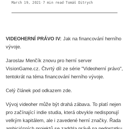
March 19, 2021
·
7
min read
·
Tomáš Ditrych
VIDEOHERNÍ PRÁVO IV:
Jak na financování herního
vývoje.
Jaroslav Menčík znovu pro herní server
VisionGame.cz. Čtvrtý díl ze série "Videoherní právo",
tentokrát na téma financování herního vývoje.
Celý článek pod odkazem zde.
Vývoj videoher může být drahá zábava. To platí nejen
pro začínající indie studia, která obvykle nedisponují
velkým kapitálem, ale i zavedené herní značky. Řada
ambiciózních projektů se zadrhla právě na nedostatku