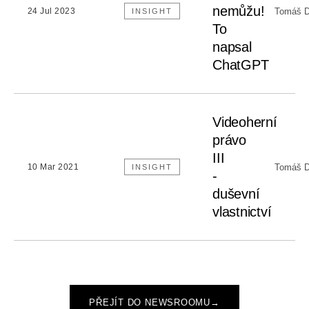
nemůžu!
Tomáš D
24 Jul 2023
INSIGHT
To
napsal
ChatGPT
Videoherní
právo
III
Tomáš D
10 Mar 2021
INSIGHT
-
duševní
vlastnictví
PŘEJÍT DO NEWSROOMU
→