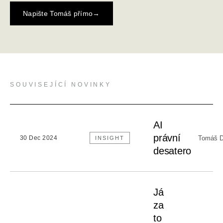
Napište Tomáš přímo
→
SOUVISEJÍCÍ NOVINKY
AI
právní
Tomáš D
30 Dec 2024
INSIGHT
desatero
Já
za
to