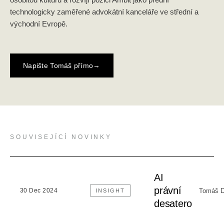
technologicky zaměřené advokátní kanceláře ve střední a
východní Evropě.
Napište Tomáš přímo
→
SOUVISEJÍCÍ NOVINKY
AI
právní
Tomáš D
30 Dec 2024
INSIGHT
desatero