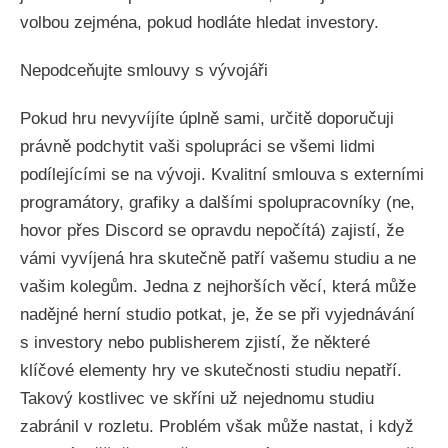
volbou zejména, pokud hodláte hledat investory.
Nepodceňujte smlouvy s vývojáři
Pokud hru nevyvíjíte úplně sami, určitě doporučuji
právně podchytit vaši spolupráci se všemi lidmi
podílejícími se na vývoji. Kvalitní smlouva s externími
programátory, grafiky a dalšími spolupracovníky (ne,
hovor přes Discord se opravdu nepočítá) zajistí, že
vámi vyvíjená hra skutečně patří vašemu studiu a ne
vašim kolegům. Jedna z nejhorších věcí, která může
nadějné herní studio potkat, je, že se při vyjednávání
s investory nebo publisherem zjistí, že některé
klíčové elementy hry ve skutečnosti studiu nepatří.
Takový kostlivec ve skříni už nejednomu studiu
zabránil v rozletu. Problém však může nastat, i když