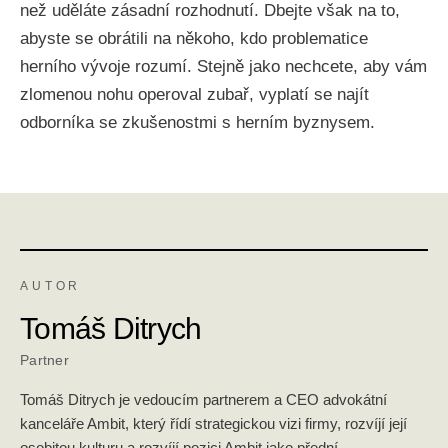
než uděláte zásadní rozhodnutí. Dbejte však na to,
abyste se obrátili na někoho, kdo problematice
herního vývoje rozumí. Stejně jako nechcete, aby vám
zlomenou nohu operoval zubař, vyplatí se najít
odborníka se zkušenostmi s herním byznysem.
AUTOR
Tomáš Ditrych
Partner
Tomáš Ditrych je vedoucím partnerem a CEO advokátní
kanceláře Ambit, který řídí strategickou vizi firmy, rozvíjí její
osobitou kulturu a rozvíjí pozici Ambit jako přední