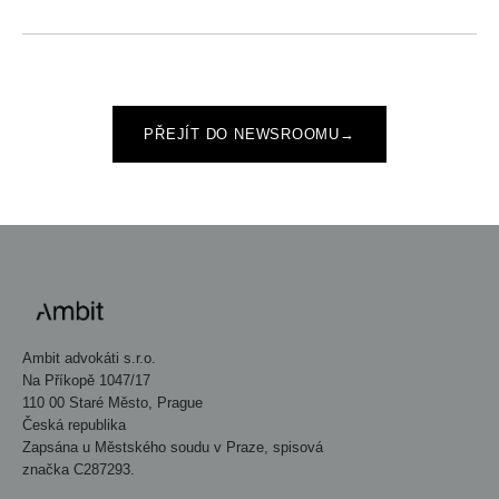
PŘEJÍT DO NEWSROOMU
→
Ambit advokáti s.r.o.
Na Příkopě 1047/17
110 00 Staré Město, Prague
Česká republika
Zapsána u Městského soudu v Praze, spisová
značka C287293.