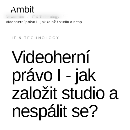
/
/
Newsroom
IT & Technology
Videoherní právo I - jak založit studio a nesp…
IT & TECHNOLOGY
Videoherní
právo I - jak
založit studio a
nespálit se?