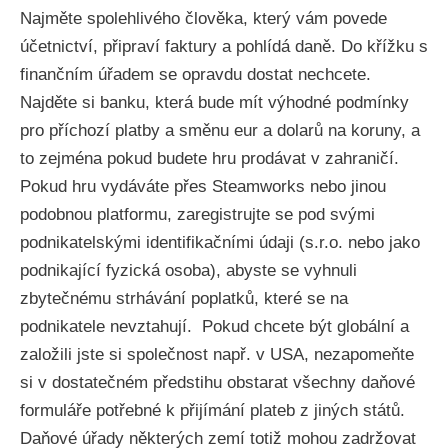
Najměte spolehlivého člověka, který vám povede
účetnictví, připraví faktury a pohlídá daně. Do křížku s
finančním úřadem se opravdu dostat nechcete.
Najděte si banku, která bude mít výhodné podmínky
pro příchozí platby a směnu eur a dolarů na koruny, a
to zejména pokud budete hru prodávat v zahraničí.
Pokud hru vydáváte přes Steamworks nebo jinou
podobnou platformu, zaregistrujte se pod svými
podnikatelskými identifikačními údaji (s.r.o. nebo jako
podnikající fyzická osoba), abyste se vyhnuli
zbytečnému strhávání poplatků, které se na
podnikatele nevztahují. Pokud chcete být globální a
založili jste si společnost např. v USA, nezapomeňte
si v dostatečném předstihu obstarat všechny daňové
formuláře potřebné k přijímání plateb z jiných států.
Daňové úřady některých zemí totiž mohou zadržovat