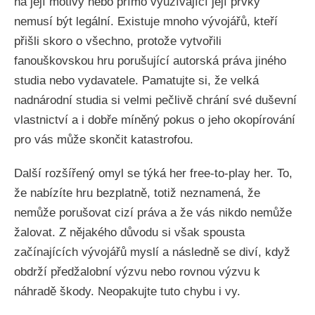
na její motivy nebo přímo využívající její prvky
nemusí být legální. Existuje mnoho vývojářů, kteří
přišli skoro o všechno, protože vytvořili
fanouškovskou hru porušující autorská práva jiného
studia nebo vydavatele. Pamatujte si, že velká
nadnárodní studia si velmi pečlivě chrání své duševní
vlastnictví a i dobře míněný pokus o jeho okopírování
pro vás může skončit katastrofou.
Další rozšířený omyl se týká her free-to-play her. To,
že nabízíte hru bezplatně, totiž neznamená, že
nemůže porušovat cizí práva a že vás nikdo nemůže
žalovat. Z nějakého důvodu si však spousta
začínajících vývojářů myslí a následně se diví, když
obdrží předžalobní výzvu nebo rovnou výzvu k
náhradě škody. Neopakujte tuto chybu i vy.