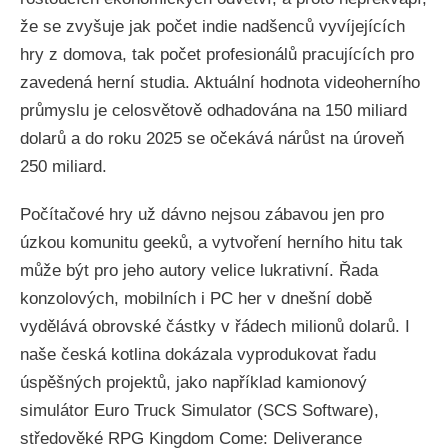
že se zvyšuje jak počet indie nadšenců vyvíjejících
hry z domova, tak počet profesionálů pracujících pro
zavedená herní studia. Aktuální hodnota videoherního
průmyslu je celosvětově odhadována na 150 miliard
dolarů a do roku 2025 se očekává nárůst na úroveň
250 miliard.
Počítačové hry už dávno nejsou zábavou jen pro
úzkou komunitu geeků, a vytvoření herního hitu tak
může být pro jeho autory velice lukrativní. Řada
konzolových, mobilních i PC her v dnešní době
vydělává obrovské částky v řádech milionů dolarů. I
naše česká kotlina dokázala vyprodukovat řadu
úspěšných projektů, jako například kamionový
simulátor Euro Truck Simulator (SCS Software),
středověké RPG Kingdom Come: Deliverance