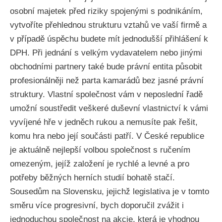
osobní majetek před riziky spojenými s podnikáním,
vytvoříte přehlednou strukturu vztahů ve vaší firmě a
v případě úspěchu budete mít jednodušší přihlášení k
DPH. Při jednání s velkým vydavatelem nebo jinými
obchodními partnery také bude právní entita působit
profesionálněji než parta kamarádů bez jasné právní
struktury. Vlastní společnost vám v neposlední řadě
umožní soustředit veškeré duševní vlastnictví k vámi
vyvíjené hře v jedněch rukou a nemusíte pak řešit,
komu hra nebo její součásti patří. V České republice
je aktuálně nejlepší volbou společnost s ručením
omezeným, jejíž založení je rychlé a levné a pro
potřeby běžných herních studií bohatě stačí.
Sousedům na Slovensku, jejichž legislativa je v tomto
směru více progresivní, bych doporučil zvážit i
jednoduchou společnost na akcie, která je vhodnou