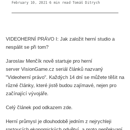
February 10, 2021
·
6
min read
·
Tomáš Ditrych
VIDEOHERNÍ PRÁVO I: Jak založit herní studio a
nespálit se při tom?
Jaroslav Menčík nově startuje pro herní
server VisionGame.cz seriál článků nazvaný
"Videoherní právo". Každých 14 dní se můžete těšit na
různé články, které jistě budou zajímavé, nejen pro
začínající vývojáře.
Celý článek pod odkazem zde.
Herní průmysl je dlouhodobě jedním z nejrychleji
rostoucích ekonomických odvětví, a proto nepřekvapí,