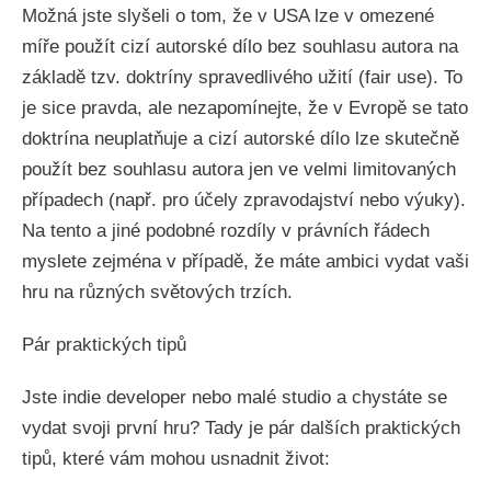
Možná jste slyšeli o tom, že v USA lze v omezené
míře použít cizí autorské dílo bez souhlasu autora na
základě tzv. doktríny spravedlivého užití (fair use). To
je sice pravda, ale nezapomínejte, že v Evropě se tato
doktrína neuplatňuje a cizí autorské dílo lze skutečně
použít bez souhlasu autora jen ve velmi limitovaných
případech (např. pro účely zpravodajství nebo výuky).
Na tento a jiné podobné rozdíly v právních řádech
myslete zejména v případě, že máte ambici vydat vaši
hru na různých světových trzích.
Pár praktických tipů
Jste indie developer nebo malé studio a chystáte se
vydat svoji první hru? Tady je pár dalších praktických
tipů, které vám mohou usnadnit život: