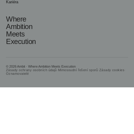
Kariéra
Where
Ambition
Meets
Execution
© 2026 Ambit · Where Ambition Meets Execution
Zásady ochrany osobních údajů
·
Mimosoudní řešení sporů
·
Zásady cookies
·
Oznamovatelé