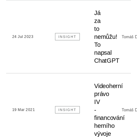
Já
za
to
nemůžu!
Tomáš D
24 Jul 2023
INSIGHT
To
napsal
ChatGPT
Videoherní
právo
IV
-
Tomáš D
19 Mar 2021
INSIGHT
financování
herního
vývoje