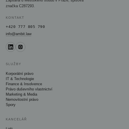
Zapsána u Městského soudu v Praze, spisová
značka C287293.
KONTAKT
+420 777 805 790
info@ambit.law
SLUŽBY
Korporátní právo
IT & Technologie
Finance & Insolvence
Právo duševního vlastnictví
Marketing & Media
Nemovitostní právo
Spory
KANCELÁŘ
Lidé