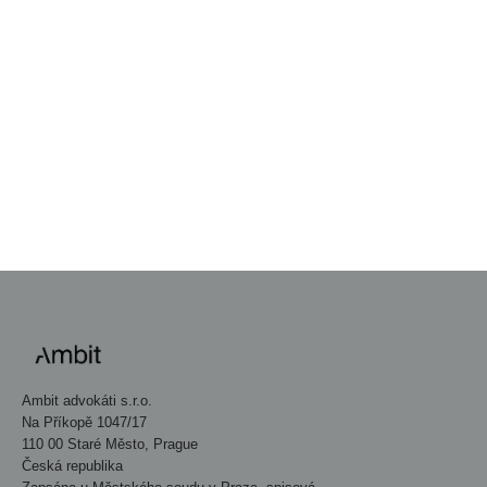
Venture Capital deals report 2025
PŘEJÍT DO NEWSROOMU
→
Ambit advokáti s.r.o.
Na Příkopě 1047/17
110 00 Staré Město, Prague
Česká republika