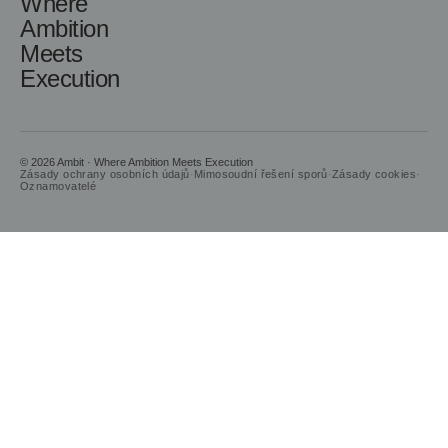
Where
Ambition
Meets
Execution
© 2026 Ambit · Where Ambition Meets Execution
Zásady ochrany osobních údajů
·
Mimosoudní řešení sporů
·
Zásady cookies
·
Oznamovatelé