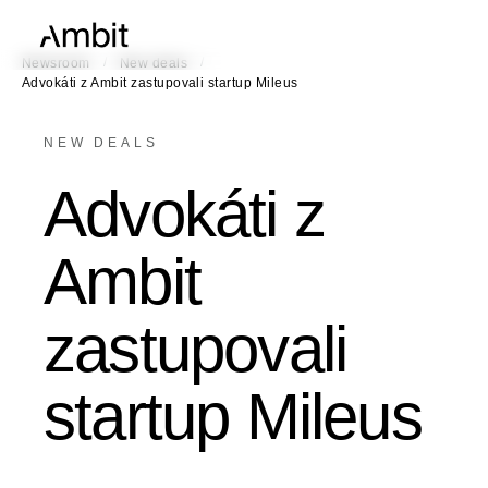
/
/
Newsroom
New deals
Advokáti z Ambit zastupovali startup Mileus
NEW DEALS
Advokáti z
Ambit
zastupovali
startup Mileus