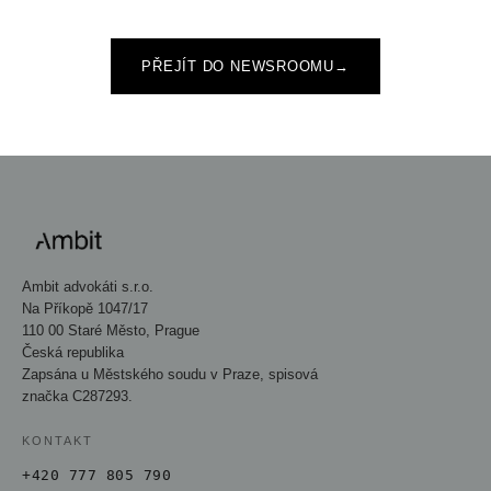
PŘEJÍT DO NEWSROOMU
→
Ambit advokáti s.r.o.
Na Příkopě 1047/17
110 00 Staré Město, Prague
Česká republika
Zapsána u Městského soudu v Praze, spisová
značka C287293.
KONTAKT
+420 777 805 790