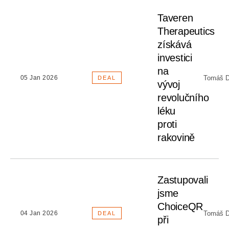
Taveren
Therapeutics
získává
investici
na
Tomáš D
05 Jan 2026
DEAL
vývoj
revolučního
léku
proti
rakovině
Zastupovali
jsme
ChoiceQR
Tomáš D
04 Jan 2026
DEAL
při