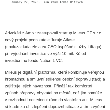
January 22, 2020
·
1
min read
·
Tomáš Ditrych
Advokáti z Ambit zastupovali startup Mileus CZ s.r.o.,
nový projekt podnikatele Juraje Atlase
(spoluzakladatele a ex-CEO úspěšné služby Liftago)
při vyjednání investice ve výši 10 mil. Kč od
investičního fondu Nation 1 VC.
Mileus je digitální platforma, která kombinuje veřejnou
hromadnou a smluvní sdílenou osobní dopravu (taxi) a
zajišťuje jejich návaznost. Přináší tak komfortní
způsob přepravy obyvatel po městě, což jim pomůže
v rozhodnutí nesednout ráno do vlastních aut. Mileus
si klade za cíl zlepšení dopravní situace a tím zvýšení