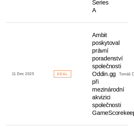
Series
A
Ambit
poskytoval
právní
poradenství
společnosti
Oddin.gg
Tomáš D
11 Dec 2025
DEAL
při
mezinárodní
akvizici
společnosti
GameScorekee