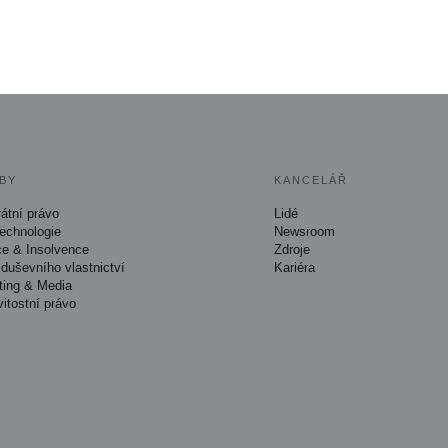
BY
KANCELÁŘ
átní právo
Lidé
Technologie
Newsroom
ce & Insolvence
Zdroje
duševního vlastnictví
Kariéra
ting & Media
itostní právo