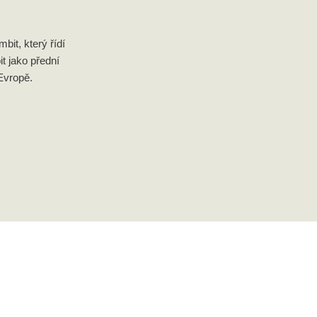
it, který řídí
it jako přední
Evropě.