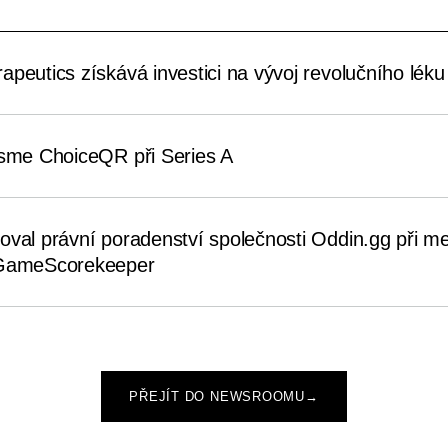
peutics získává investici na vývoj revolučního léku 
jsme ChoiceQR při Series A
oval právní poradenství společnosti Oddin.gg při me
 GameScorekeeper
PŘEJÍT DO NEWSROOMU
→