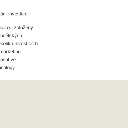
ání investice
s.r.o., založený
 andělských
ěkolika investicích
 marketing.
apsal ve
hnology