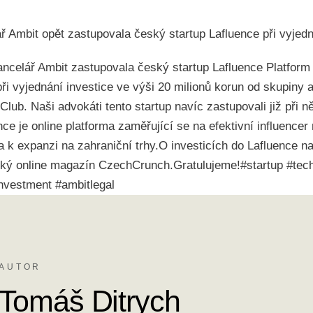
ř Ambit opět zastupovala český startup Lafluence při vyjedn
ncelář Ambit zastupovala český startup Lafluence Platform 
ři vyjednání investice ve výši 20 milionů korun od skupiny
Club. Naši advokáti tento startup navíc zastupovali již při n
nce je online platforma zaměřující se na efektivní influencer
a k expanzi na zahraniční trhy.O investicích do Lafluence n
ský online magazín CzechCrunch.Gratulujeme!#startup #tec
investment #ambitlegal
AUTOR
Tomáš Ditrych