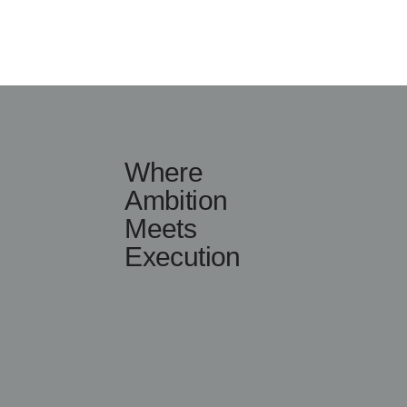
Where
Ambition
Meets
Execution