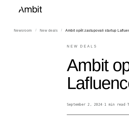
/
/
Newsroom
New deals
Ambit opět zastupovali startup Laflu
NEW DEALS
Ambit op
Lafluenc
September 2, 2024
·
1
min read
·