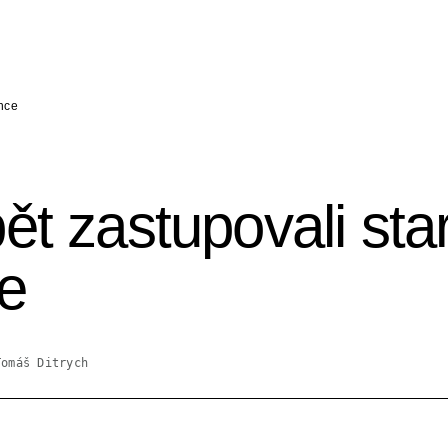
ence
ět zastupovali sta
e
Tomáš Ditrych