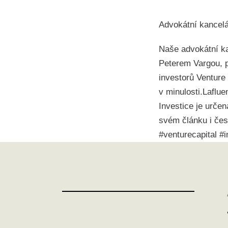
Advokátní kancelá
Naše advokátní ka
Peterem Vargou, p
investorů Venture 
v minulosti.Laflue
Investice je určen
svém článku i če
#venturecapital #