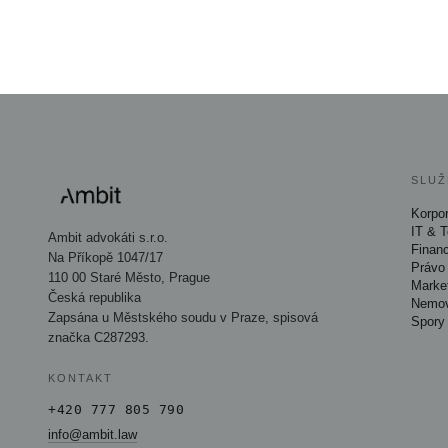
SLUŽ
Korpor
IT & 
Ambit advokáti s.r.o.
Finan
Na Příkopě 1047/17
Právo 
110 00 Staré Město, Prague
Marke
Česká republika
Nemov
Zapsána u Městského soudu v Praze, spisová
Spory
značka C287293.
KONTAKT
+420 777 805 790
info@ambit.law