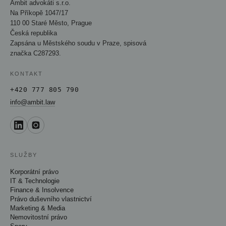
Ambit advokáti s.r.o.
Na Příkopě 1047/17
110 00 Staré Město, Prague
Česká republika
Zapsána u Městského soudu v Praze, spisová
značka C287293.
KONTAKT
+420 777 805 790
info@ambit.law
SLUŽBY
Korporátní právo
IT & Technologie
Finance & Insolvence
Právo duševního vlastnictví
Marketing & Media
Nemovitostní právo