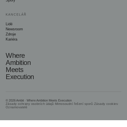
Spory
KANCELÁŘ
Lidé
Newsroom
Zdroje
Kariéra
Where
Ambition
Meets
Execution
© 2026 Ambit · Where Ambition Meets Execution
Zásady ochrany osobních údajů
·
Mimosoudní řešení sporů
·
Zásady cookies
·
Oznamovatelé