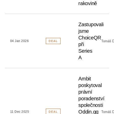
rakovině
Zastupovali
jsme
ChoiceQR
Tomáš D
04 Jan 2026
DEAL
při
Series
A
Ambit
poskytoval
právní
poradenství
společnosti
Oddin.gg
Tomáš D
11 Dec 2025
DEAL