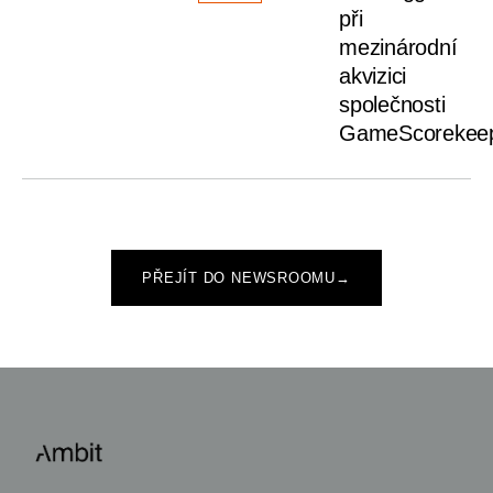
při
mezinárodní
akvizici
společnosti
GameScorekee
PŘEJÍT DO NEWSROOMU
→