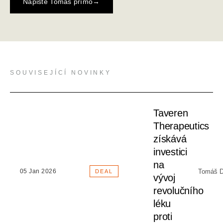
Napište Tomáš přímo
→
SOUVISEJÍCÍ NOVINKY
Taveren
Therapeutics
získává
investici
na
Tomáš D
05 Jan 2026
DEAL
vývoj
revolučního
léku
proti