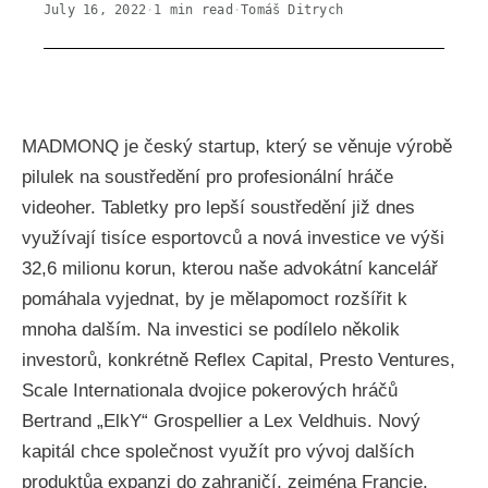
July 16, 2022
·
1
min read
·
Tomáš Ditrych
MADMONQ je český startup, který se věnuje výrobě
pilulek na soustředění pro profesionální hráče
videoher. Tabletky pro lepší soustředění již dnes
využívají tisíce esportovců a nová investice ve výši
32,6 milionu korun, kterou naše advokátní kancelář
pomáhala vyjednat, by je mělapomoct rozšířit k
mnoha dalším. Na investici se podílelo několik
investorů, konkrétně Reflex Capital, Presto Ventures,
Scale Internationala dvojice pokerových hráčů
Bertrand „ElkY“ Grospellier a Lex Veldhuis. Nový
kapitál chce společnost využít pro vývoj dalších
produktůa expanzi do zahraničí, zejména Francie.