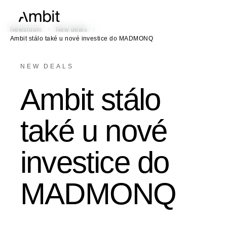
/
/
Newsroom
New deals
Ambit stálo také u nové investice do MADMONQ​
NEW DEALS
Ambit stálo
také u nové
investice do
MADMONQ​