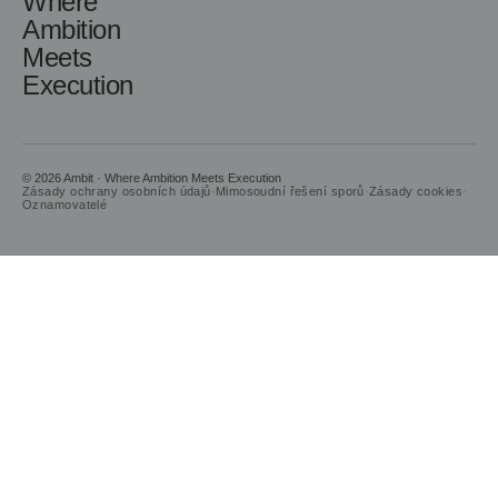
Where
Ambition
Meets
Execution
© 2026 Ambit · Where Ambition Meets Execution
Zásady ochrany osobních údajů
·
Mimosoudní řešení sporů
·
Zásady cookies
·
Oznamovatelé