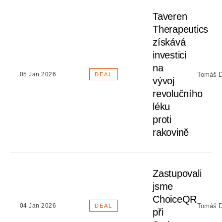
Taveren
Therapeutics
získává
investici
na
Tomáš D
05 Jan 2026
DEAL
vývoj
revolučního
léku
proti
rakovině
Zastupovali
jsme
ChoiceQR
Tomáš D
04 Jan 2026
DEAL
při