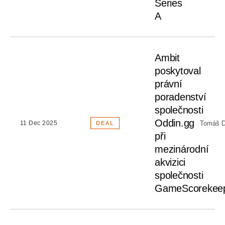
Series
A
Ambit
poskytoval
právní
poradenství
společnosti
Oddin.gg
Tomáš D
11 Dec 2025
DEAL
při
mezinárodní
akvizici
společnosti
GameScorekee