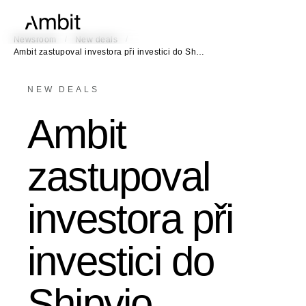
/
/
Newsroom
New deals
Ambit zastupoval investora při investici do Sh…
NEW DEALS
Ambit
zastupoval
investora při
investici do
Shipvio