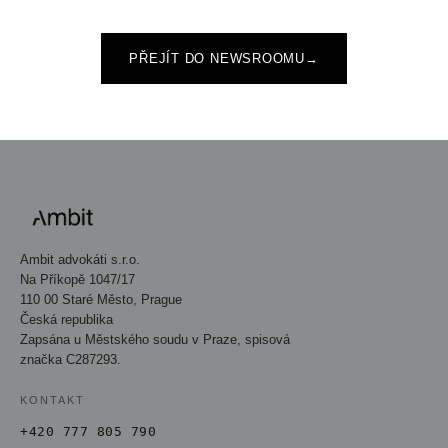
PŘEJÍT DO NEWSROOMU
→
Ambit advokáti s.r.o.
Na Příkopě 1047/17
110 00 Staré Město, Prague
Česká republika
Zapsána u Městského soudu v Praze, spisová
značka C287293.
KONTAKT
+420 777 805 790