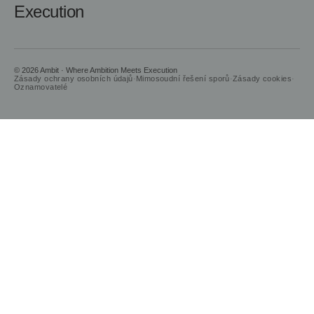
Execution
© 2026 Ambit · Where Ambition Meets Execution
Zásady ochrany osobních údajů
·
Mimosoudní řešení sporů
·
Zásady cookies
·
Oznamovatelé