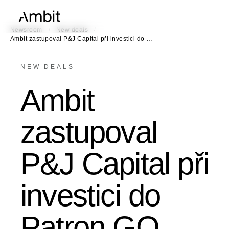
/
/
Newsroom
New deals
Ambit zastupoval P&J Capital při investici do …
NEW DEALS
Ambit
zastupoval
P&J Capital při
investici do
Patron GO