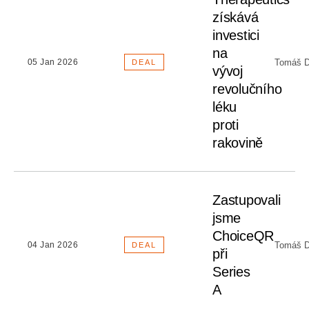
získává
investici
na
Tomáš D
05 Jan 2026
DEAL
vývoj
revolučního
léku
proti
rakovině
Zastupovali
jsme
ChoiceQR
Tomáš D
04 Jan 2026
DEAL
při
Series
A