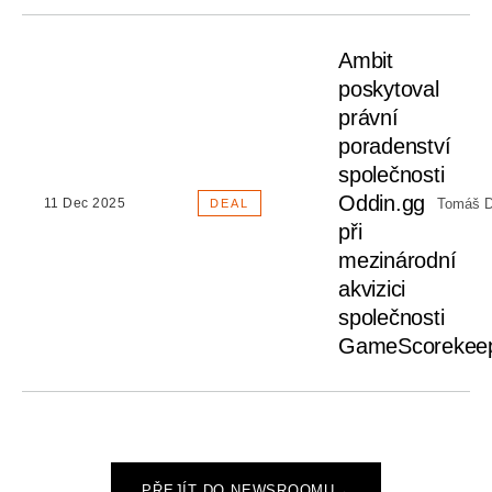
Ambit
poskytoval
právní
poradenství
společnosti
Oddin.gg
Tomáš D
11 Dec 2025
DEAL
při
mezinárodní
akvizici
společnosti
GameScorekee
PŘEJÍT DO NEWSROOMU
→