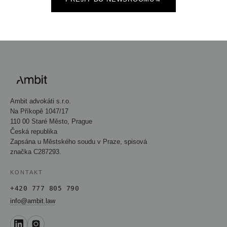
Ambit advokáti s.r.o.
Na Příkopě 1047/17
110 00 Staré Město, Prague
Česká republika
Zapsána u Městského soudu v Praze, spisová
značka C287293.
KONTAKT
+420 777 805 790
info@ambit.law