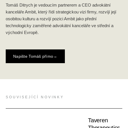
Tomáš Ditrych je vedoucím partnerem a CEO advokátní
kanceláře Ambit, který řídí strategickou vizi firmy, rozvíjí její
osobitou kulturu a rozvíjí pozici Ambit jako přední
technologicky zaměřené advokátní kanceláře ve střední a
východní Evropě.
Napište Tomáš přímo
→
SOUVISEJÍCÍ NOVINKY
Taveren
Therapeutics