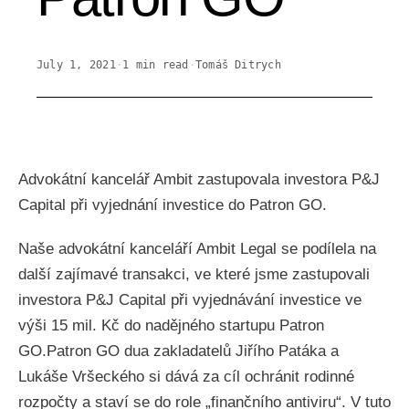
July 1, 2021
·
1
min read
·
Tomáš Ditrych
Advokátní kancelář Ambit zastupovala investora P&J
Capital při vyjednání investice do Patron GO.
Naše advokátní kanceláří Ambit Legal se podílela na
další zajímavé transakci, ve které jsme zastupovali
investora P&J Capital při vyjednávání investice ve
výši 15 mil. Kč do nadějného startupu Patron
GO.Patron GO dua zakladatelů Jiřího Patáka a
Lukáše Vršeckého si dává za cíl ochránit rodinné
rozpočty a staví se do role „finančního antiviru“. V tuto