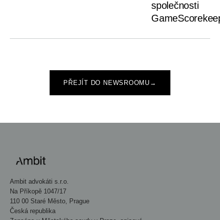
společnosti
GameScorekee
PŘEJÍT DO NEWSROOMU
→
Ambit advokáti s.r.o.
Na Příkopě 1047/17
110 00 Staré Město, Prague
Česká republika