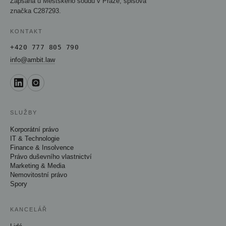
Zapsána u Městského soudu v Praze, spisová
značka C287293.
KONTAKT
+420 777 805 790
info@ambit.law
SLUŽBY
Korporátní právo
IT & Technologie
Finance & Insolvence
Právo duševního vlastnictví
Marketing & Media
Nemovitostní právo
Spory
KANCELÁŘ