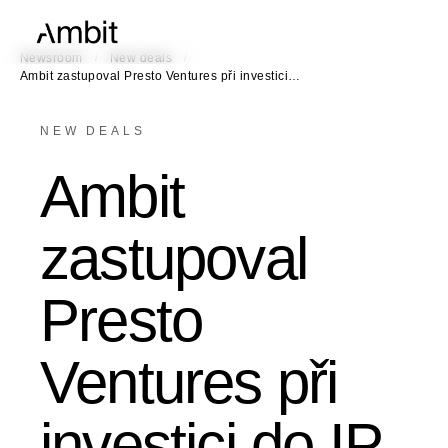
/
/
Newsroom
New deals
Ambit zastupoval Presto Ventures při investici…
NEW DEALS
Ambit
zastupoval
Presto
Ventures při
investici do IP