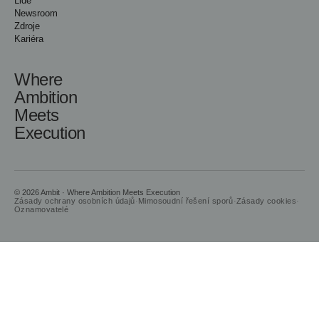
Lidé
Newsroom
Zdroje
Kariéra
Where
Ambition
Meets
Execution
© 2026 Ambit · Where Ambition Meets Execution
Zásady ochrany osobních údajů
·
Mimosoudní řešení sporů
·
Zásady cookies
·
Oznamovatelé