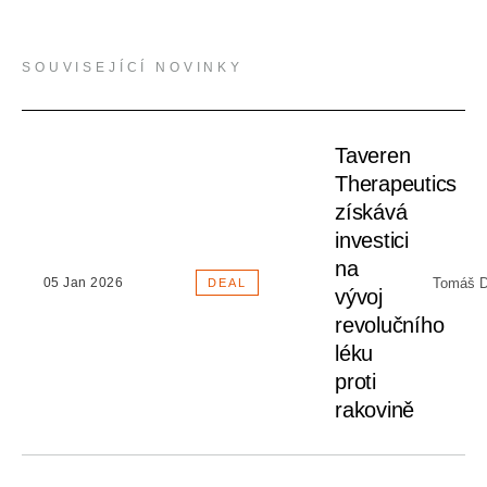
SOUVISEJÍCÍ NOVINKY
Taveren
Therapeutics
získává
investici
na
Tomáš D
05 Jan 2026
DEAL
vývoj
revolučního
léku
proti
rakovině