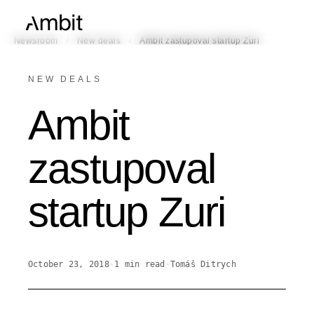
/
/
Newsroom
New deals
Ambit zastupoval startup Zuri
NEW DEALS
Ambit
zastupoval
startup Zuri
October 23, 2018
·
1
min read
·
Tomáš Ditrych