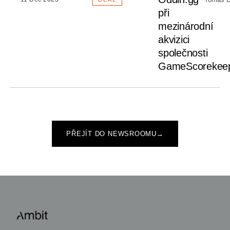
při
mezinárodní
akvizici
společnosti
GameScorekee
PŘEJÍT DO NEWSROOMU
→