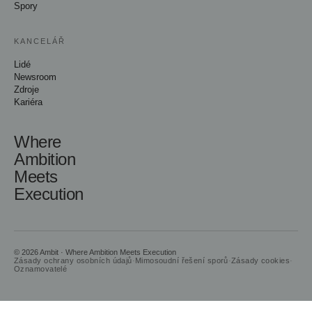
Spory
KANCELÁŘ
Lidé
Newsroom
Zdroje
Kariéra
Where
Ambition
Meets
Execution
© 2026 Ambit · Where Ambition Meets Execution
Zásady ochrany osobních údajů
·
Mimosoudní řešení sporů
·
Zásady cookies
·
Oznamovatelé