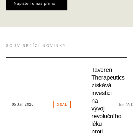
Napište Tomáš přímo
→
SOUVISEJÍCÍ NOVINKY
Taveren
Therapeutics
získává
investici
na
Tomáš D
05 Jan 2026
DEAL
vývoj
revolučního
léku
proti