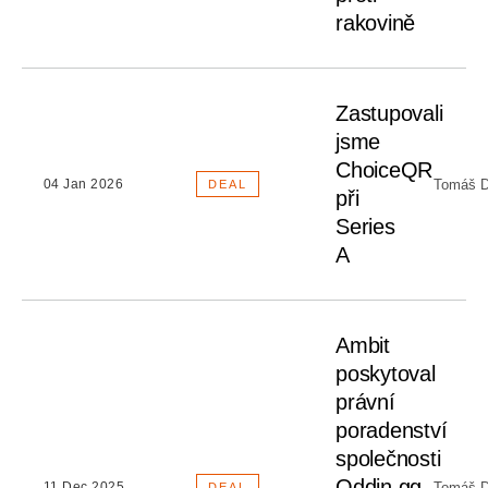
rakovině
Zastupovali
jsme
ChoiceQR
Tomáš D
04 Jan 2026
DEAL
při
Series
A
Ambit
poskytoval
právní
poradenství
společnosti
Oddin.gg
Tomáš D
11 Dec 2025
DEAL