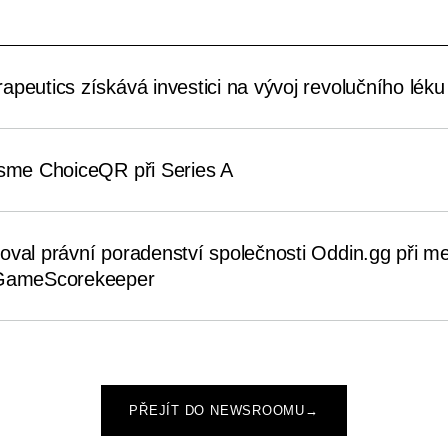
peutics získává investici na vývoj revolučního léku 
jsme ChoiceQR při Series A
oval právní poradenství společnosti Oddin.gg při me
 GameScorekeeper
PŘEJÍT DO NEWSROOMU
→