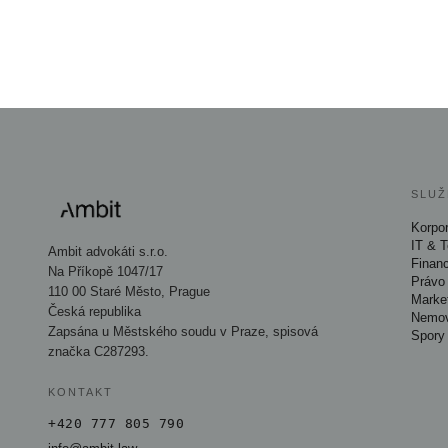
SLUŽ
Korpor
IT & 
Ambit advokáti s.r.o.
Finan
Na Příkopě 1047/17
Právo 
110 00 Staré Město, Prague
Marke
Česká republika
Nemov
Zapsána u Městského soudu v Praze, spisová
Spory
značka C287293.
KONTAKT
+420 777 805 790