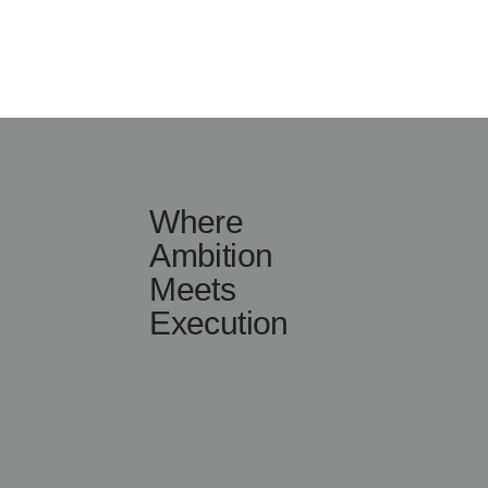
Where
Ambition
Meets
Execution