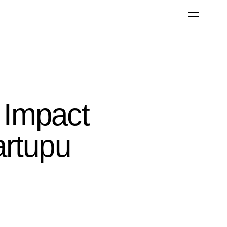
a Impact
artupu