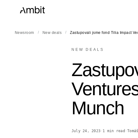
/
/
Newsroom
New deals
Zastupovali jsme fond Tilia Impact V
NEW DEALS
Zastupov
Ventures 
Munch
July 24, 2023
·
1
min read
·
Tomá