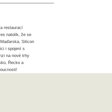
a restaurací
es natolik, že se
z Maďarska, Silicon
i i spojení s
zi na nové trhy
sko, Řecko a
oucnosti!