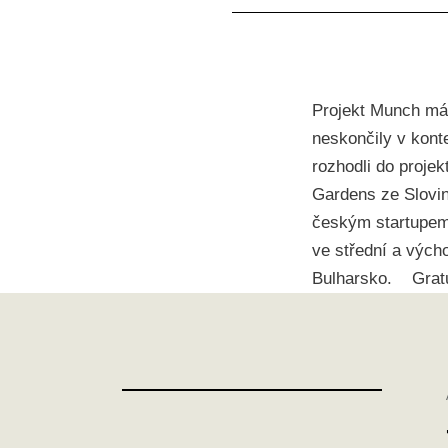
Projekt Munch má 
neskončily v konte
rozhodli do projek
Gardens ze Slovin
českým startupem 
ve střední a vých
Bulharsko. Gratul