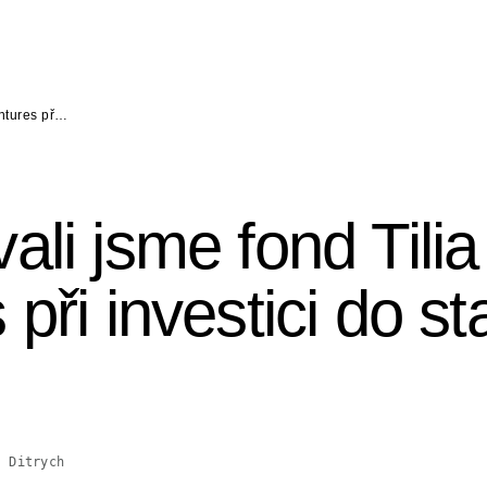
entures př…
ali jsme fond Tili
při investici do st
š Ditrych