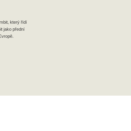
it, který řídí
it jako přední
Evropě.