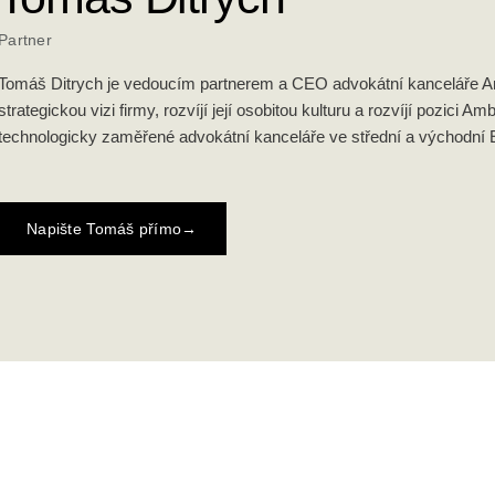
Partner
Tomáš Ditrych je vedoucím partnerem a CEO advokátní kanceláře Amb
strategickou vizi firmy, rozvíjí její osobitou kulturu a rozvíjí pozici Amb
technologicky zaměřené advokátní kanceláře ve střední a východní 
Napište Tomáš přímo
→