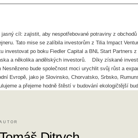
jasný cíl: zajistit, aby nespotřebované potraviny z obchodů 
jneru. Tato mise se zalíbila investorům z Tilia Impact Ventur
tu investovat po boku Fiedler Capital a BNL Start Partners 
ska a několika andělských investorů. Díky získané investic
Nesnězeno bude společnost moci urychlit svůj růst a expan
odní Evropě, jako je Slovinsko, Chorvatsko, Srbsko, Rumun
ujeme a přejeme hodně štěstí v budování ekologičtější bud
AUTOR
Tomáš Ditrych