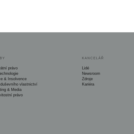
BY
KANCELÁŘ
átní právo
Lidé
Technologie
Newsroom
ce & Insolvence
Zdroje
duševního vlastnictví
Kariéra
ting & Media
itostní právo