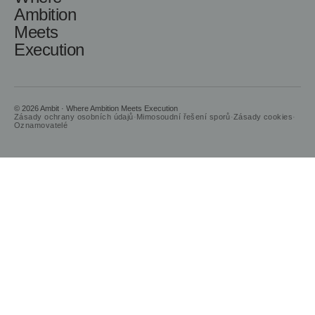
Ambition
Meets
Execution
© 2026 Ambit · Where Ambition Meets Execution
Zásady ochrany osobních údajů
·
Mimosoudní řešení sporů
·
Zásady cookies
·
Oznamovatelé