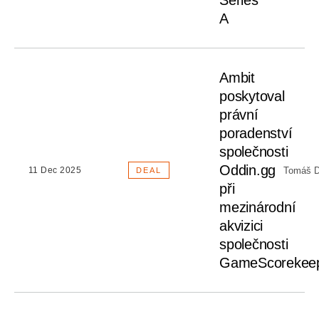
Series
A
Ambit
poskytoval
právní
poradenství
společnosti
Oddin.gg
Tomáš D
11 Dec 2025
DEAL
při
mezinárodní
akvizici
společnosti
GameScorekee