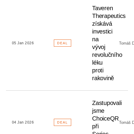
Taveren
Therapeutics
získává
investici
na
Tomáš D
05 Jan 2026
DEAL
vývoj
revolučního
léku
proti
rakovině
Zastupovali
jsme
ChoiceQR
Tomáš D
04 Jan 2026
DEAL
při