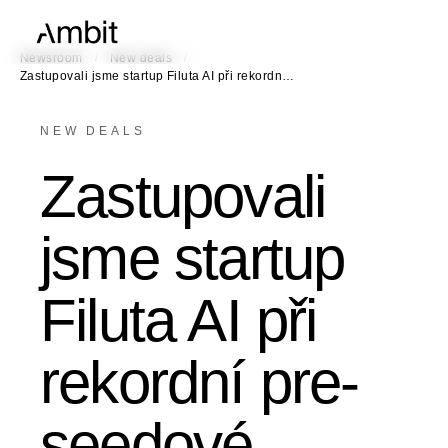
/
/
Newsroom
New deals
Zastupovali jsme startup Filuta AI při rekordn…
NEW DEALS
Zastupovali
jsme startup
Filuta AI při
rekordní pre-
seedové