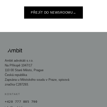
PŘEJÍT DO NEWSROOMU
→
Ambit advokáti s.r.o.
Na Příkopě 1047/17
110 00 Staré Město, Prague
Česká republika
Zapsána u Městského soudu v Praze, spisová
značka C287293.
KONTAKT
+420 777 805 790