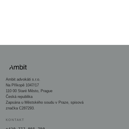
PŘEJÍT DO NEWSROOMU
→
Ambit advokáti s.r.o.
Na Příkopě 1047/17
110 00 Staré Město, Prague
Česká republika
Zapsána u Městského soudu v Praze, spisová
značka C287293.
KONTAKT
+420 777 805 790