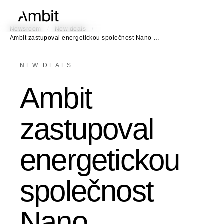
/
/
Newsroom
New deals
Ambit zastupoval energetickou společnost Nano …
NEW DEALS
Ambit
zastupoval
energetickou
společnost
Nano