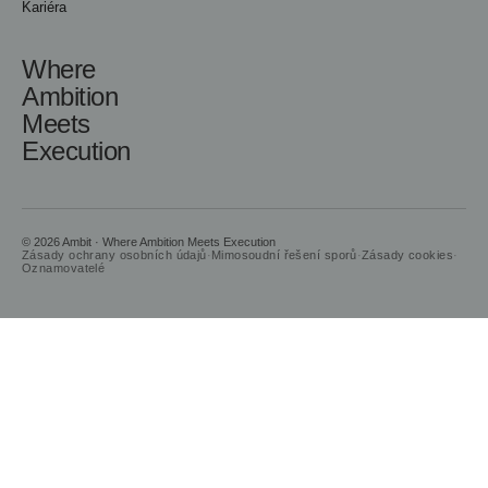
Kariéra
Where
Ambition
Meets
Execution
© 2026 Ambit · Where Ambition Meets Execution
Zásady ochrany osobních údajů
·
Mimosoudní řešení sporů
·
Zásady cookies
·
Oznamovatelé