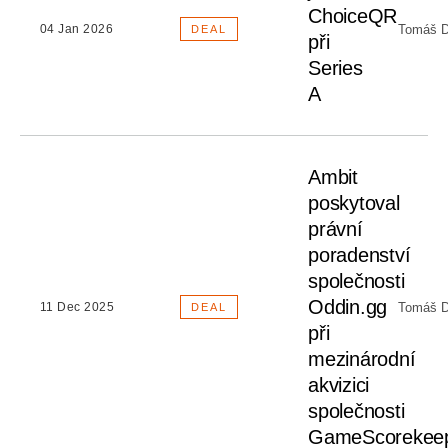
ChoiceQR
Tomáš D
04 Jan 2026
DEAL
při
Series
A
Ambit
poskytoval
právní
poradenství
společnosti
Oddin.gg
Tomáš D
11 Dec 2025
DEAL
při
mezinárodní
akvizici
společnosti
GameScorekee