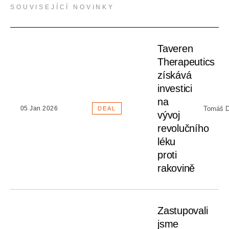
SOUVISEJÍCÍ NOVINKY
Taveren
Therapeutics
získává
investici
na
Tomáš D
05 Jan 2026
DEAL
vývoj
revolučního
léku
proti
rakovině
Zastupovali
jsme