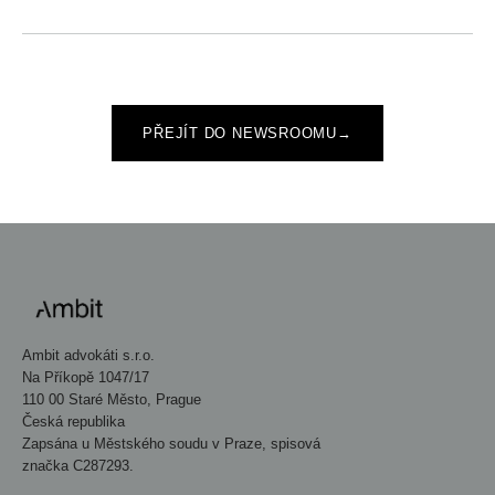
PŘEJÍT DO NEWSROOMU
→
Ambit advokáti s.r.o.
Na Příkopě 1047/17
110 00 Staré Město, Prague
Česká republika
Zapsána u Městského soudu v Praze, spisová
značka C287293.