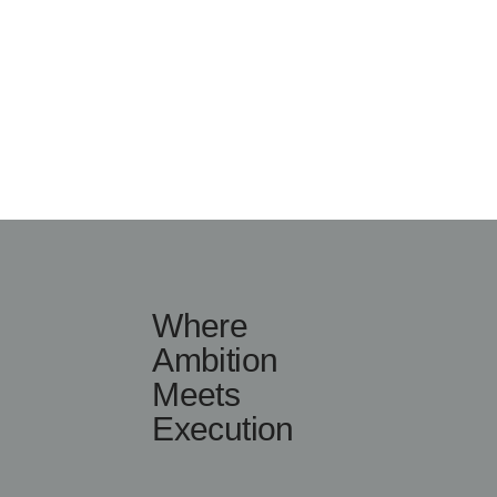
Where
Ambition
Meets
Execution