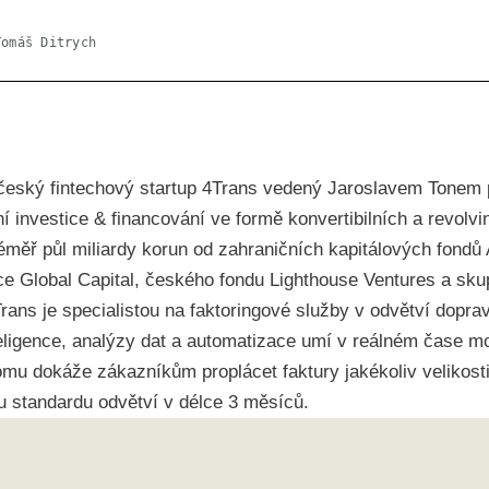
Tomáš Ditrych
český fintechový startup 4Trans vedený Jaroslavem Tonem 
í investice & financování ve formě konvertibilních a revolv
éměř půl miliardy korun od zahraničních kapitálových fondů
e Global Capital, českého fondu Lighthouse Ventures a sk
rans je specialistou na faktoringové služby v odvětví dopravy
ligence, analýzy dat a automatizace umí v reálném čase mo
omu dokáže zákazníkům proplácet faktury jakékoliv velikosti
 standardu odvětví v délce 3 měsíců.