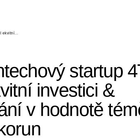
l ekvitní…
ntechový startup 
vitní investici &
ání v hodnotě tém
 korun