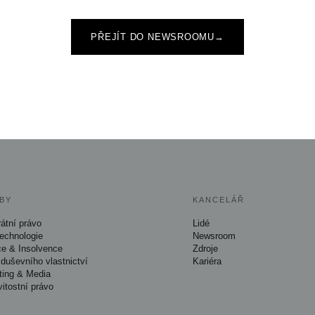
PŘEJÍT DO NEWSROOMU
→
BY
KANCELÁŘ
átní právo
Lidé
Technologie
Newsroom
ce & Insolvence
Zdroje
duševního vlastnictví
Kariéra
ting & Media
itostní právo