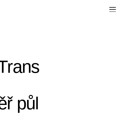
4Trans
ěř půl