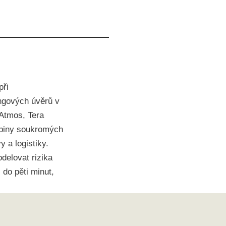
při
ingových úvěrů v
 Atmos, Tera
upiny soukromých
 a logistiky.
delovat rizika
 do pěti minut,