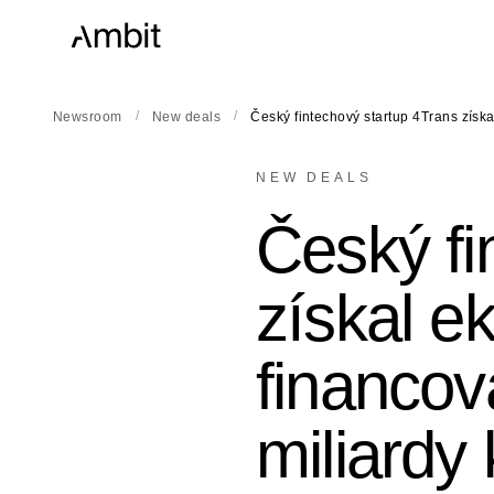
/
/
Newsroom
New deals
Český fintechový startup 4Trans získa
NEW DEALS
Český fi
získal ek
financov
miliardy