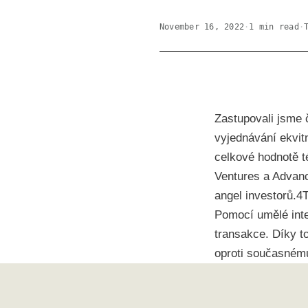
November 16, 2022
·
1
min read
·
Zastupovali jsme 
vyjednávání ekvitn
celkové hodnotě t
Ventures a Advanc
angel investorů.4T
Pomocí umělé inte
transakce. Díky t
oproti současnému