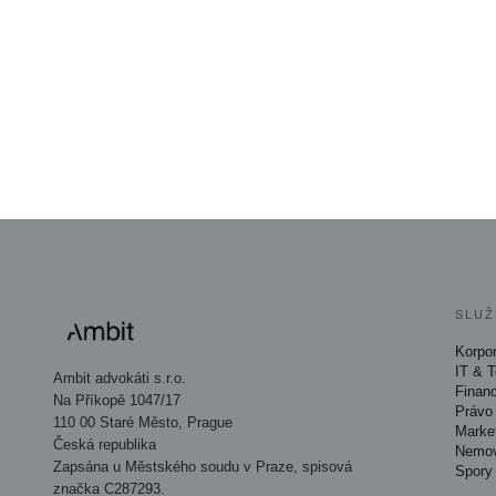
SLUŽ
Korpor
IT & 
Ambit advokáti s.r.o.
Finan
Na Příkopě 1047/17
Právo 
110 00 Staré Město, Prague
Marke
Česká republika
Nemov
Zapsána u Městského soudu v Praze, spisová
Spory
značka C287293.