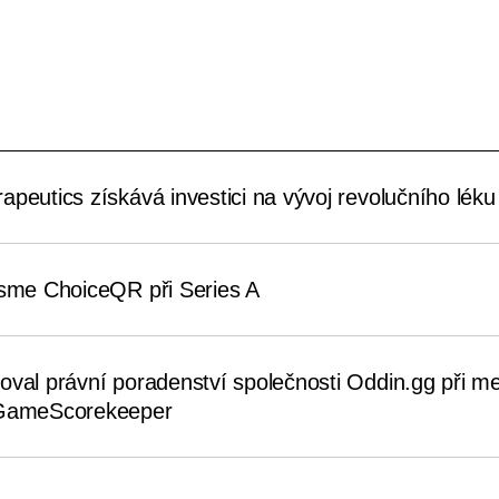
peutics získává investici na vývoj revolučního léku 
jsme ChoiceQR při Series A
oval právní poradenství společnosti Oddin.gg při me
 GameScorekeeper