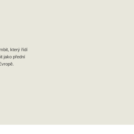
it, který řídí
it jako přední
Evropě.