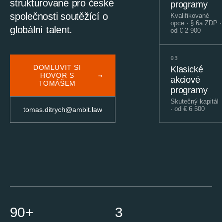
strukturované pro české
programy
společnosti soutěžící o
Kvalifikované
opce · § 6a ZDP
·
globální talent.
od
€ 2 900
03
DOMLUVIT SI
Klasické
HOVOR S
→
akciové
TOMÁŠEM
programy
Skutečný kapitál
·
od
€ 6 500
tomas.ditrych@ambit.law
90+
3