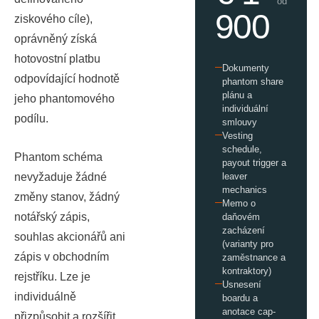
od
900
ziskového cíle),
oprávněný získá
hotovostní platbu
Dokumenty
odpovídající hodnotě
phantom share
plánu a
jeho phantomového
individuální
podílu.
smlouvy
Vesting
schedule,
Phantom schéma
payout trigger a
nevyžaduje žádné
leaver
mechanics
změny stanov, žádný
Memo o
notářský zápis,
daňovém
zacházení
souhlas akcionářů ani
(varianty pro
zápis v obchodním
zaměstnance a
kontraktory)
rejstříku. Lze je
Usnesení
individuálně
boardu a
anotace cap-
přizpůsobit a rozšířit