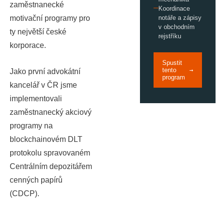
zaměstnanecké
Koordinace
motivační programy pro
notáře a zápisy
v obchodním
ty největší české
rejstříku
korporace.
Spustit
tento
→
Jako první advokátní
program
kancelář v ČR jsme
implementovali
zaměstnanecký akciový
programy na
blockchainovém DLT
protokolu spravovaném
Centrálním depozitářem
cenných papírů
(CDCP).