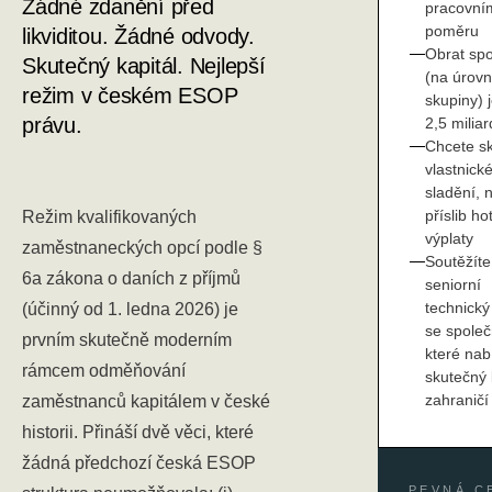
Žádné zdanění před
pracovní
poměru
likviditou. Žádné odvody.
Obrat spo
Skutečný kapitál. Nejlepší
(na úrovn
režim v českém ESOP
skupiny) 
právu.
2,5 milia
Chcete s
vlastnick
sladění, 
příslib ho
Režim kvalifikovaných
výplaty
zaměstnaneckých opcí podle §
Soutěžíte
6a zákona o daních z příjmů
seniorní
technický 
(účinný od 1. ledna 2026) je
se společ
prvním skutečně moderním
které nabí
rámcem odměňování
skutečný 
zahraničí
zaměstnanců kapitálem v české
historii. Přináší dvě věci, které
žádná předchozí česká ESOP
PEVNÁ C