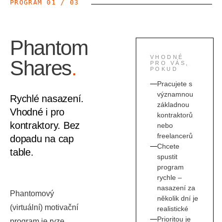
PROGRAM
01
/
03
Phantom
VHODNÉ
Shares
.
PRO VÁS,
POKUD
Pracujete s
významnou
Rychlé nasazení.
základnou
Vhodné i pro
kontraktorů
kontraktory. Bez
nebo
freelancerů
dopadu na cap
Chcete
table.
spustit
program
rychle –
nasazení za
Phantomový
několik dní je
(virtuální) motivační
realistické
Prioritou je
program je ryze