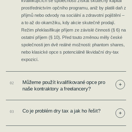
kvalifikujících se společností získat skutečný kapitál
prostřednictvím opčního programu, aniž by platili daň z
příjmů nebo odvody na sociální a zdravotní pojištění –
a to až do okamžiku, kdy akcie skutečně prodají.
Režim překlasifikuje příjem ze závislé činnosti (§ 6) na
ostatní příjem (§ 10). Před touto změnou měly české
společnosti jen dvě reálné možnosti: phantom shares,
nebo klasické opce s potenciálně likvidační dry-tax
expozicí.
Můžeme použít kvalifikované opce pro
0
2
+
naše kontraktory a freelancery?
Co je problém dry tax a jak ho řešit?
0
3
+