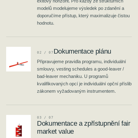
exitový horizont. Pro každý ze strukturních
modelů modelujeme výsledek po zdanění a
doporučíme přístup, který maximalizuje čistou
hodnotu.
Dokumentace plánu
0
2
/ 0
7
Připravujeme pravidla programu, individuální
smlouvy, vesting schedules a good-leaver /
bad-leaver mechaniku. U programů
kvalifikovaných opcí je individuální opční příslib
zákonem vyžadovaným instrumentem.
0
3
/ 0
7
Dokumentace a zpřístupnění fair
market value