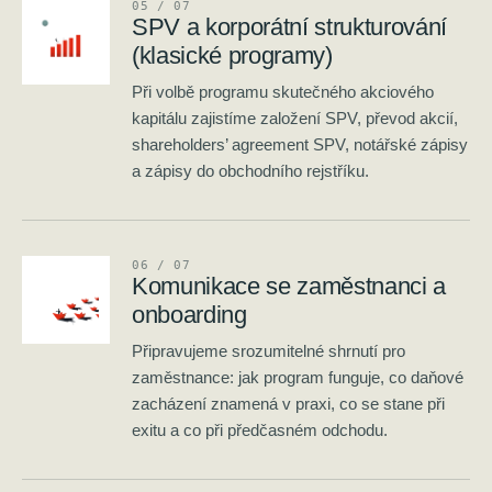
0
5
/ 0
7
SPV a korporátní strukturování
(klasické programy)
Při volbě programu skutečného akciového
kapitálu zajistíme založení SPV, převod akcií,
shareholders’ agreement SPV, notářské zápisy
a zápisy do obchodního rejstříku.
0
6
/ 0
7
Komunikace se zaměstnanci a
onboarding
Připravujeme srozumitelné shrnutí pro
zaměstnance: jak program funguje, co daňové
zacházení znamená v praxi, co se stane při
exitu a co při předčasném odchodu.