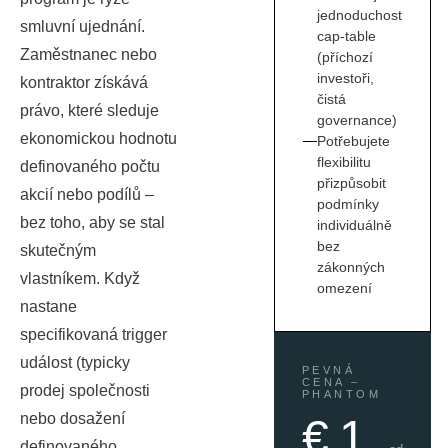
jednoduchost
smluvní ujednání.
cap-table
Zaměstnanec nebo
(příchozí
investoři,
kontraktor získává
čistá
právo, které sleduje
governance)
ekonomickou hodnotu
Potřebujete
flexibilitu
definovaného počtu
přizpůsobit
akcií nebo podílů –
podmínky
bez toho, aby se stal
individuálně
bez
skutečným
zákonných
vlastníkem. Když
omezení
nastane
specifikovaná trigger
událost (typicky
PEVNÁ
CENA –
prodej společnosti
PHANTOM
nebo dosažení
€ 1
definovaného