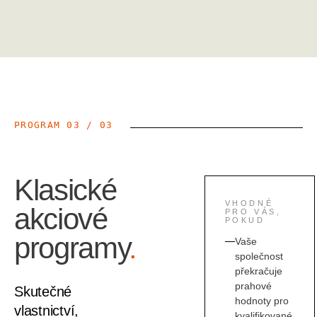
PROGRAM
03
/
03
Klasické
VHODNÉ
akciové
PRO VÁS,
POKUD
programy
.
Vaše
společnost
překračuje
prahové
Skutečné
hodnoty pro
vlastnictví,
kvalifikované