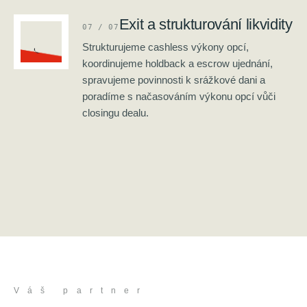
Exit a strukturování likvidity
0
7
/ 0
7
Strukturujeme cashless výkony opcí,
koordinujeme holdback a escrow ujednání,
spravujeme povinnosti k srážkové dani a
poradíme s načasováním výkonu opcí vůči
closingu dealu.
V á š p a r t n e r