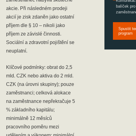
Komunikač
balíček pro
akcie. Při následném prodeji
zaměstnan
akcií je zisk zdaněn jako ostatní
příjem dle § 10 – nikoli jako
Spustit te
program
příjem ze závislé činnosti.
Sociální a zdravotní pojištění se
neuplatní.
Klíčové podmínky: obrat do 2,5
mld. CZK nebo aktiva do 2 mld.
CZK (na úrovni skupiny); pouze
zaměstnanci; celková alokace
na zaměstnance nepřekračuje 5
% základního kapitálu;
minimálně 12 měsíců
pracovního poměru mezi
udělením a výkonem; minimální