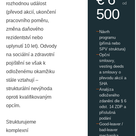
rozhodnou událost
od
500
(převod akcií, ukončení
pracovního poměru,
změna daňového
Návrh
rezidentství nebo
programu
(přímá nebo
uplynutí 10 let). Odvody
SPV struktura)
na sociální a zdravotní
Opční
smlouvy,
pojištění se však k
vesting deeds
odloženému okamžiku
a smlouvy o
převodu akcií a
stále vztahují –
SHA
strukturální nevýhoda
Analýza
odloženého
oproti kvalifikovaným
zdanění dle § 6
opcím.
odst. 14 ZDP a
příslušná
podání
Strukturujeme
Good-leaver /
bad-leaver
komplexní
mechanika