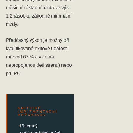
měsíční základní mzda ve výši
1,2násobku zákonné minimální
mzdy.
Předčasný výkon je možný při
kvalifikované exitové události
(převod 67 % a více na
nepropojenou třetí stranu) nebo
při IPO.
KRITICKÉ
IMPLEMENTAČNÍ
POŽADAVKY
→
Písemný
nepřevoditelný opční