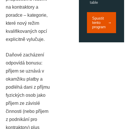
table
na kontraktory a
poradce – kategorie,
Spustit
tento
→
které nový režim
program
kvalifikovaných opcí
explicitně vylučuje.
Daňové zacházení
odpovídá bonusu:
příjem se uznává v
okamžiku platby a
podléhá dani z příjmu
fyzických osob jako
příjem ze závislé
činnosti (nebo příjem
z podnikání pro
kontraktory) plus