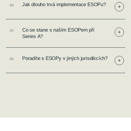
Jak dlouho trvá implementace ESOPu?
0
4
+
Co se stane s naším ESOPem při
0
5
+
Series A?
Poradíte s ESOPy v jiných jurisdikcích?
0
6
+