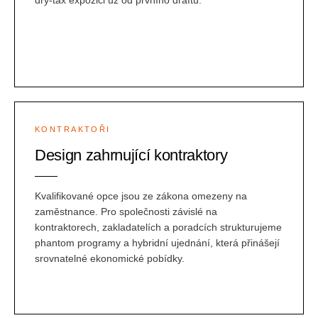
dry-tax expozici už od prvního draftu.
KONTRAKTOŘI
Design zahrnující kontraktory
Kvalifikované opce jsou ze zákona omezeny na
zaměstnance. Pro společnosti závislé na
kontraktorech, zakladatelích a poradcích strukturujeme
phantom programy a hybridní ujednání, která přinášejí
srovnatelné ekonomické pobídky.