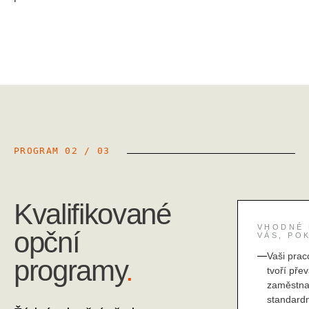
PROGRAM
02
/
03
Kvalifikované
VHODNÉ
opční
VÁS, PO
Vaši prac
programy
.
tvoří pře
zaměstna
standard