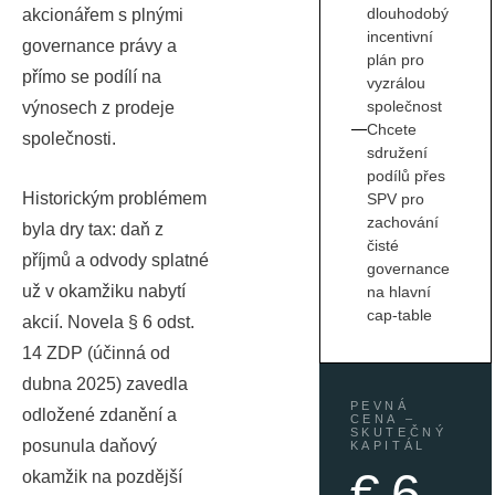
dlouhodobý
akcionářem s plnými
incentivní
governance právy a
plán pro
přímo se podílí na
vyzrálou
společnost
výnosech z prodeje
Chcete
společnosti.
sdružení
podílů přes
Historickým problémem
SPV pro
zachování
byla dry tax: daň z
čisté
příjmů a odvody splatné
governance
už v okamžiku nabytí
na hlavní
cap-table
akcií. Novela § 6 odst.
14 ZDP (účinná od
dubna 2025) zavedla
PEVNÁ
odložené zdanění a
CENA –
SKUTEČNÝ
posunula daňový
KAPITÁL
€ 6
okamžik na pozdější