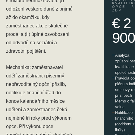
struktura neumožňovala: (i)
KVALIFI
OPCE · §
odložení veškeré daně z příjmů
ZDP
až do okamžiku, kdy
€ 2
zaměstnanec akcie skutečně
90
prodá, a (ii) úplné osvobození
od odvodů na sociální a
zdravotní pojištění.
Analýza
způsobilost
kvalifikace
Mechanika: zaměstnavatel
společnosti
udělí zaměstnanci písemný,
Pravidla o
nepřevoditelný opční příslib,
plánu a ind
smlouvy o 
notifikuje finanční úřad do
příslibech
konce kalendářního měsíce
Memo o fai
value
udělení a zaměstnanec čeká
Notifikace
nejméně tři roky před výkonem
finančního 
(dodržení 
opce. Při výkonu opce
lhůty)
zaměstnanec nabývá skutečné