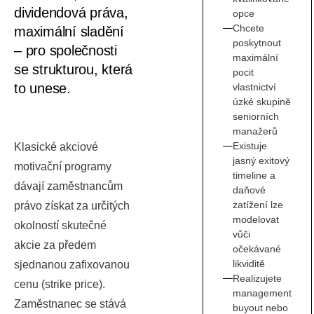
dividendová práva,
opce
Chcete
maximální sladění
poskytnout
– pro společnosti
maximální
se strukturou, která
pocit
to unese.
vlastnictví
úzké skupině
seniorních
manažerů
Existuje
Klasické akciové
jasný exitový
motivační programy
timeline a
dávají zaměstnancům
daňové
zatížení lze
právo získat za určitých
modelovat
okolností skutečné
vůči
akcie za předem
očekávané
likviditě
sjednanou zafixovanou
Realizujete
cenu (strike price).
management
Zaměstnanec se stává
buyout nebo