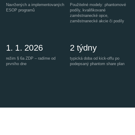
Navržených a implementovaných
Použitelné modely: phantomové
ESOP programů
podíly, kvalifikované
zaměstnanecké opce,
zaměstnanecké akcie či podíly
1. 1. 2026
2 týdny
režim § 6a ZDP – radíme od
typická doba od kick-offu po
prvního dne
podepsaný phantom share plan