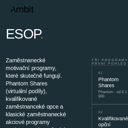
ESOP
.
Zaměstnanecké
TŘI PROGRAMY
PRVNÍ POHLED
motivační programy,
01
které skutečně fungují.
Phantom
Phantom Shares
Shares
(virtuální podíly),
Phantom
·
od
€ 1
900
kvalifikované
zaměstnanceké opce a
02
klasické zaměstnanecké
Kvalifikované
akciové programy
opční