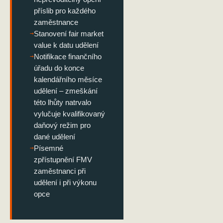
příslib pro každého
zaměstnance
→
Stanovení fair market
value k datu udělení
→
Notifikace finančního
úřadu do konce
kalendářního měsíce
udělení – zmeškání
této lhůty natrvalo
vylučuje kvalifikovaný
daňový režim pro
dané udělení
→
Písemné
zpřístupnění FMV
zaměstnanci při
udělení i při výkonu
opce